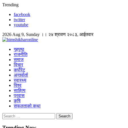
Skip
Trending
to
facebook
content
twitter
youtube
2026 Aug 9, Sunday ।। २४ श्रावण २०८३, आईतवार
himshikharonline
Himshikhar Online
गृहपृष्ठ
राजनीति
समाज
विचार
कर्पोरेट
अन्तर्वार्ता
स्वास्थ्य
विश्व
साहित्य
प्रवास
कृषि
सफलताको कथा
Search
for:
Trending Now