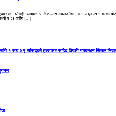
 भएका छन्। घोराही उपमहानगपालिका–११ अवलडाँडामा रा ४ प ६०५१ नम्बरको मोटरसा
ौधरी र २३ वर्षीय […]
ति लागि १ सय ४९ सांसदकाे हस्ताक्षर सहिद विपक्षी गठबन्धन सितल निव
अनुगमन
पोज