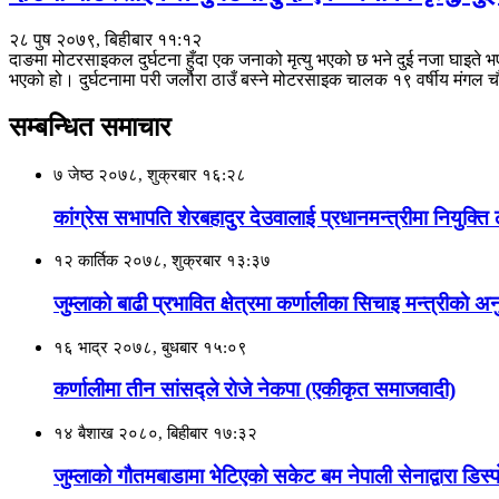
२८ पुष २०७९, बिहीबार ११:१२
दाङमा मोटरसाइकल दुर्घटना हुँदा एक जनाको मृत्यु भएको छ भने दुई नजा घाइते
भएको हो। दुर्घटनामा परी जलौरा ठाउँ बस्ने मोटरसाइक चालक १९ वर्षीय मंगल च
सम्बन्धित समाचार
७ जेष्ठ २०७८, शुक्रबार १६:२८
कांग्रेस सभापति शेरबहादुर देउवालाई प्रधानमन्त्रीमा नियुक्
१२ कार्तिक २०७८, शुक्रबार १३:३७
जुम्लाकाे बाढी प्रभावित क्षेत्रमा कर्णालीका सिचाइ मन्त्रीकाे 
१६ भाद्र २०७८, बुधबार १५:०९
कर्णालीमा तीन सांसद्ले राेजे नेकपा (एकीकृत समाजवादी)
१४ बैशाख २०८०, बिहीबार १७:३२
जुम्लाको गौतमबाडामा भेटिएको सकेट बम नेपाली सेनाद्वारा डिस्