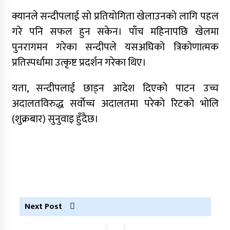
आरोपमा एक पक्राउ
क्यानले सन्दीपलाई साे प्रतियाेगिता खेलाउनकाे लागि पहल
नेपाली कांग्रेस जुम्लाका कोषाध्यक्ष पाण्डेको निधन
गरे पनि सफल हुन सकेन। पाँच महिनापछि खेलमा
पुनरागमन गरेका सन्दीपले यसअघिकाे त्रिकाेणात्मक
डाेल्पाकाे जगदुल्लाबाट जुम्ला आउँदै गरेकाे जिप
दुर्घटना, एकको मृत्यु
प्रतिस्पर्धामा उत्कृष्ट प्रदर्शन गरेका थिए।
डाेल्पाकाे जगदुल्लाबाट जुम्ला आउँदै गरेकाे जिप
यता, सन्दीपलाई छाड्न आदेश दिएकाे पाटन उच्च
दुर्घटना, एकको मृत्यु
अदालतविरुद्ध सर्वाेच्च अदालतमा परेकाे रिटकाे भाेलि
(शुक्रबार) सुनुवाइ हुँदैछ।
Next Post