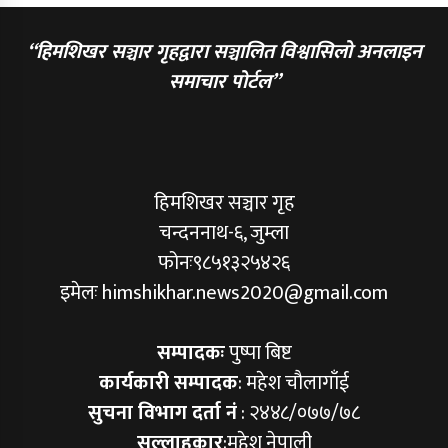
“हिमशिखर सञ्चार गृहद्वारा सञ्चालित विश्वासिलो अनलाइन
समाचार पोर्टल”
हिमशिखर सञ्चार गृह
चन्दननाथ-६, जुम्ला
फोनः९८५१३२५४२६
इमेलः himshikhar.news2020@gmail.com
सम्पादकः
पुष्पा बिष्ट
कार्यकारी सम्पादक
: महेश चौलागाँई
सुचना विभाग दर्ता नं
: २४४८/०७७/७८
सल्लाहकार
:महेश नेपाली