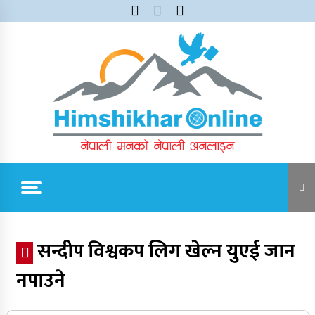
Skip
to
content
Himshikhar Online
Trending Now
सन्दीप विश्वकप लिग खेल्न युएई जान
नपाउने
जुम्लाबाट सुर्खेत र नेपालगञ्जतर्फ लैजाँदै गरिएको १८०
कार्टुन स्याउ प्रहरीले नियन्त्रणमा