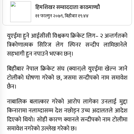
हिमशिखर सम्वाददाता काठमाण्डौ
सर्वोच्चले खारेज गर्‍यो दानबहादुर बुढाको रिट,
११ फाल्गुन २०७९, बिहीबार १९:४४
पदमुक्तिको निर्णय कायम
युएईमा हुने आईसीसी विश्वकप क्रिकेट लिग– २ अन्तर्गतकाे
त्रिकोणात्मक सिरिज लेग स्पिनर सन्दीप लामिछानेले
नेपाली कांग्रेसका वरिष्ठ नेता गोपालमान श्रेष्ठको निधन
सहभागी हुन नपाउने भएका छन्।
सुर्खेतमा जिप दुर्घटना,१५ जना घाइते
बिहीबार नेपाल क्रिकेट संघ (क्यान)ले युएईमा खेल्न जाने
जुम्लामा चरेससहित २१ वर्षीय युवक पक्राउ
टाेलीकाे घाेषणा गरेकाे छ, जसमा सन्दीपकाे नाम समावेश
छैन।
जुम्लामा बेहोस अवस्थामा फेला परेका युवाको मृत्यु
कर्णालीमा कांग्रेसका चार मन्त्रीहरूले दिए राजीनामा
नाबालिक बलात्कार गरेकाे आराेप लागेका उनलाई मुद्दा
किनारामा नलाग्दासम्म देश नछाेड्न उच्च अदालतले आदेश
नृपध्वज निरौलाको इजलासले उक्त निर्णय खारेजको
आदेश गरेको हो ।
दिएकाे थियाे। साेही कारण क्यानले सन्दीपकाे नाम टाेलीमा
समावेश नगरेकाे उल्लेख गरेकाे छ।
जुम्लामा महिलामाथि जबरजस्ती करणी प्रयासको