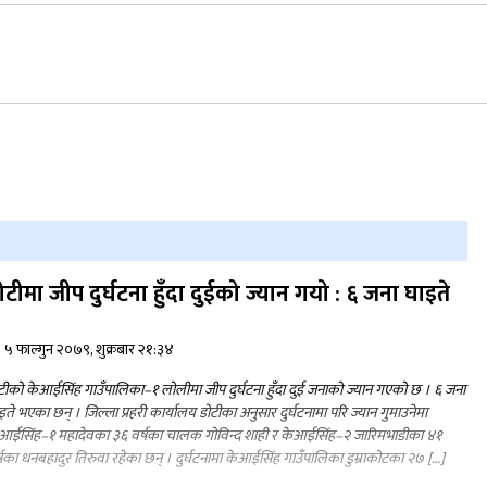
जुम्लामा चरेससहित २१ वर्षीय युवक पक्राउ
नृपध्वज निरौलाको इजलासले उक्त निर्णय
खारेजको आदेश गरेको हो ।
ोटीमा जीप दुर्घटना हुँदा दुईको ज्यान गयो : ६ जना घाइते
डाेल्पाकाे जगदुल्लाबाट जुम्ला आउँदै गरेकाे जिप
दुर्घटना, एकको मृत्यु
५ फाल्गुन २०७९, शुक्रबार २१:३४
टीको केआईसिंह गाउँपालिका–१ लोलीमा जीप दुर्घटना हुँदा दुई जनाको ज्यान गएको छ । ६ जना
इते भएका छन् । जिल्ला प्रहरी कार्यालय डोटीका अनुसार दुर्घटनामा परि ज्यान गुमाउनेमा
आईसिंह–१ महादेवका ३६ वर्षका चालक गोविन्द शाही र केआईसिंह–२ जारिमभाडीका ४१
्षका धनबहादुर तिरुवा रहेका छन् । दुर्घटनामा केआईसिंह गाउँपालिका डुम्राकोटका २७ […]