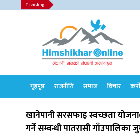
Skip
Trending
to
content
Himshikhar Online
गृहपृष्ठ
राजनीति
समाज
विचार
कर्प
Trending Now
खानेपानी सरसफाइ स्वच्छता योजना(
गर्ने सम्बन्धी पातरासी गाँउपालिका ज
जुम्लाबाट सुर्खेत र नेपालगञ्जतर्फ लैजाँदै गरिएको
१८० कार्टुन स्याउ प्रहरीले नियन्त्रणमा