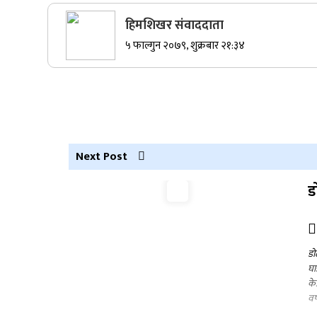
हिमशिखर संवाददाता
५ फाल्गुन २०७९, शुक्रबार २१:३४
सुर्खेतमा जिप दुर्घटना,१५ जना घाइते
कर्णालीमा कांग्रेसका चार मन्त्रीहरूले दिए
राजीनामा
Next Post
ड
नेपाली कांग्रेस जुम्लाका कोषाध्यक्ष पाण्डेको
निधन
डो
घा
के
वर