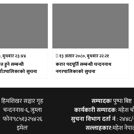
०, बुधबार २३:४४
१३ असार २०८०, बुधबार २२:२१
्त हुने सम्बन्धी
करार पदपूर्ति सम्बन्धी चन्दननाथ
गाँउपालिकाको सुचना
नगरपालिकाको सुचना
हिमशिखर सञ्चार गृह
सम्पादकः
पुष्पा बिष्ट
चन्दननाथ-६, जुम्ला
कार्यकारी सम्पादक
: महेश च
फोनः९८५१३२५४२६
सुचना विभाग दर्ता नं
: २४४८
इमेलः
सल्लाहकार
:महेश नेपा