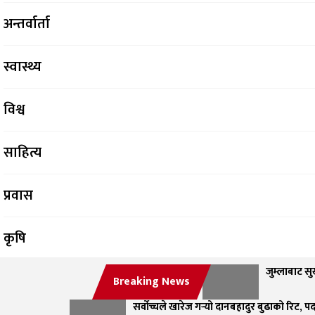
अन्तर्वार्ता
स्वास्थ्य
विश्व
साहित्य
प्रवास
कृषि
जुम्लाबाट सुर
सफलताको कथा
Breaking News
सर्वोच्चले खारेज गर्‍यो दानबहादुर बुढाको रिट, 