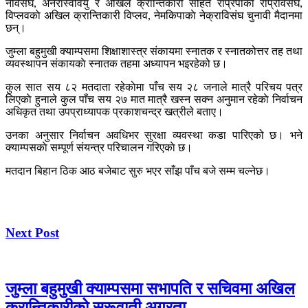
नेविसंघ, अनेरास्ववियु र अखिल क्रान्तिकारी सहित राप्रपाकाे राप्रविसंघ,
विप्लवकाे अखिल क्रान्तिकारी विप्लव, नेमकिपाकाे नेक्राविसंघ चुनावी मैदानमा
छन्।
जुम्ला बहुमुखी क्याम्पसमा शिक्षाशास्त्र संकायमा स्नातक र स्नातकोत्तर तह तथा
व्यवस्थापन संकायकाे स्नातक तहमा अध्यापन भइरहेको छ।
कुल सात सय ८२ मतदाता रहेकाेमा पाँच सय २८ जनाले मात्रै परिचय पत्र
लिएकाे हुनाले कुल पाँच सय २७ मात मात्रै खस्न सक्न अनुमान रहेकाे निर्वाचन
अधिकृत तथा उपप्राध्यापक प्रकाशचन्द्र खत्रीले बताए।
उनका अनुसार निर्वाचन अवधिभर सुरक्षा व्यवस्था कडा पारिएको छ। भने
क्याम्पसकाे सम्पूर्ण संयन्त्र परिचालन गरिएकाे छ।
मतदान बिहान ठिक आठ बजेबाट सुरु भएर साँझ पाँच बजे सम्म चल्नेछ।
Next Post
जुम्ला बहुमुखी क्याम्पसमा सभापति र सचिवमा अखिल
क्रान्तिकारीको सुरूवाती अग्रता