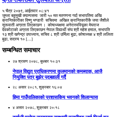
५ चैत्र २०७९, आईतवार ०८:४१
जुम्ला बहुमुखी क्याम्पसमा जारी ५० मत मतगणना गर्दा सभापतिमा अखि
क्रान्तिकारीका विष्णु भण्डारी सचिवमा अखिल क्रान्तिकारीकै जया जैशीले
सुरूवाती अग्रता लिएकाछन । काेषाध्यक्षमा अनेरास्ववियूका मेघराज
देवकोटाकाे अग्रता लिएकाछन नेपाल विद्यार्थी संघ श्री महेश हमाल, सभापति
१३ श्री खगेन्द्र उपाध्याय, सचिव ८ श्री उर्मिला बुढा, कोषाध्यक्ष ४ श्री ललिता
बुढा, सदस्य १० […]
सम्बन्धित समाचार
२७ श्रावण २०७८, बुधबार १०:३१
नेपाल विद्युत् प्राधिकरणमा कुलमानकाे कमब्याक, आजै
नियुक्ति पत्र बुझेर पदबहाली गर्दै
२८ असार २०८१, शुक्रबार १६:०४
हिमा गाउँपालिकाकाे प्रशासकिय भवनकाे शिलान्यास
४ असार २०७८, शुक्रबार २०:१८