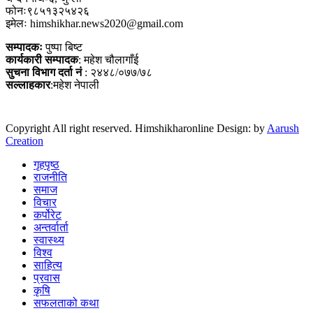
फोनः९८५१३२५४२६
इमेलः himshikhar.news2020@gmail.com
सम्पादकः
पुष्पा बिष्ट
कार्यकारी सम्पादक
: महेश चौलागाँई
सुचना विभाग दर्ता नं
: २४४८/०७७/७८
सल्लाहकार
:महेश नेपाली
Copyright All right reserved. Himshikharonline Design: by
Aarush
Creation
गृहपृष्ठ
राजनीति
समाज
विचार
कर्पोरेट
अन्तर्वार्ता
स्वास्थ्य
विश्व
साहित्य
प्रवास
कृषि
सफलताको कथा