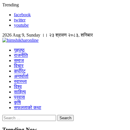
Skip
Trending
to
facebook
content
twitter
youtube
2026 Aug 9, Sunday ।। २३ श्रावण २०८३, शनिबार
himshikharonline
Himshikhar Online
गृहपृष्ठ
राजनीति
समाज
विचार
कर्पोरेट
अन्तर्वार्ता
स्वास्थ्य
विश्व
साहित्य
प्रवास
कृषि
सफलताको कथा
Search
for:
Trending Now