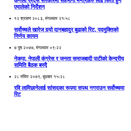
कर्णली प्रदेस सरकारमा सहभागी मन्त्रीहरु लाई फिर्ता हुन
एमालेको निर्देशन
१२ श्रावण २०८३, मंगलवार २१:५८
सर्वोच्चले खारेज गर्‍यो दानबहादुर बुढाको रिट, पदमुक्तिको
निर्णय कायम
७ पुष २०७७, मंगलवार ०९:२२
नेकपा, नेपाली कंग्रेस र जनता समाजबादी पाटीकाे केन्द्रीय
समिति बैठक बस्दै
२८ मंसिर २०७९, बुधबार १५:२८
रवि लामिछानेलाई सां‌सदका रूपमा सपथ नगराउन सर्वोच्चमा
रिट