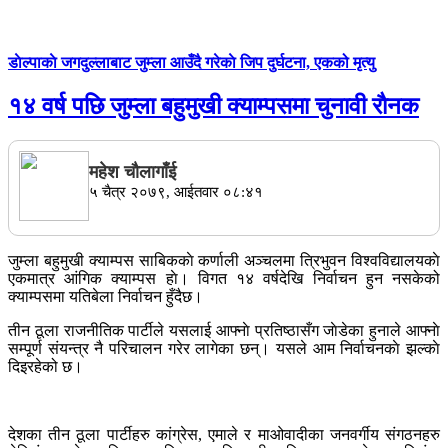
डाेल्पाकाे जगदुल्लाबाट जुम्ला आउँदै गरेकाे जिप दुर्घटना, एकको मृत्यु
१४ वर्ष पछि जुम्ला बहुमुखी क्याम्पसमा चुनावी राैनक
महेश चाैलागाँई
५ चैत्र २०७९, आईतवार ०८:४१
जुम्ला बहुमुखी क्याम्पस साबिककाे कर्णाली अञ्चलमा त्रिभुवन विश्वविद्यालयकाे
एकमात्र आंगिक क्याम्पस हाे। विगत १४ वर्षदेखि निर्वाचन हुन नसकेको
क्याम्पसमा यतिबेला निर्वाचन हुँदैछ।
तीन ठूला राजनीतिक पार्टीले यसलाई आफ्नाे प्रतिष्ठासँग जाेडेका हुनाले आफ्नाे
सम्पूर्ण संयन्त्र नै परिचालन गरेर लागेका छन्। यसले आम निर्वाचनकाे झल्काे
दिइरहेको छ।
देशका तीन ठूला पार्टीहरु कांग्रेस, एमाले र माओवादीका जनवर्गीय संगठनहरु