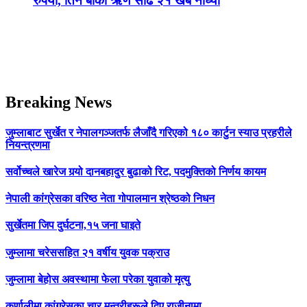
रुपैयाँ, तिर्न बाँकी ऋण साढे २१ खर्ब नाघ्यो
Breaking News
जुम्लाबाट सुर्खेत र नेपालगञ्जतर्फ लैजाँदै गरिएको १८० कार्टुन स्याउ प्रहरीले
नियन्त्रणमा
सर्वोच्चले खारेज गर्‍यो दानबहादुर बुढाको रिट, पदमुक्तिको निर्णय कायम
नेपाली कांग्रेसका वरिष्ठ नेता गोपालमान श्रेष्ठको निधन
सुर्खेतमा जिप दुर्घटना,१५ जना घाइते
जुम्लामा चरेससहित २१ वर्षीय युवक पक्राउ
जुम्लामा बेहोस अवस्थामा फेला परेका युवाको मृत्यु
कर्णालीमा कांग्रेसका चार मन्त्रीहरूले दिए राजीनामा