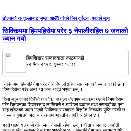
डाेल्पाकाे जगदुल्लाबाट जुम्ला आउँदै गरेकाे जिप दुर्घटना, एकको मृत्यु
सिक्किममा हिमपहिरोमा परेर ३ नेपालीसहित ७ जनाको
ज्यान गयो
हिमशिखर सम्वाददाता काठमाण्डौ
२२ चैत्र २०७९, बुधबार ०८:३८
सिक्किममा हिमपहिरोमा परेर तीन नेपालीसहित सात जनाको ज्यान गएको छ ।
हिमपहिराेमा परेर अन्य १३ जना घाइते भएका छन् ।
हिजो मङ्गलवार दिउँसो गान्तोक–नाथुला जेएनएम सडकमा गएको हिमपहिरोमा
परेर चितवनका शिवप्रसाद लामिछाने र आशिका ढकाल तथा रुपन्देहीका मुना
शाह श्रेष्ठको ज्यान गएको सिक्किम सरकारले विज्ञप्ति निकालेर पुष्टि गरेको छ
। ज्यान गुमाउने अरू चार जनामा भारतीय नागरिक रहेका छन् ।
यस्तै घाइते १३ मध्ये तीन जना नेपाली रहेका छन् । गीता सापकोटा, ज्वोती
गुरुङ र रमेश खनालको उपचार भइरहेको छ । हिमपहिरोमा चार सयभन्दा धेरै