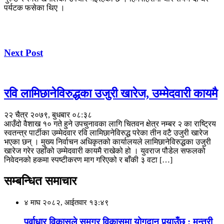
पर्यटक फसेका थिए ।
Next Post
रवि लामिछानेविरुद्धका उजुरी खारेज, उम्मेदवारी कायमै
२२ चैत्र २०७९, बुधबार ०८:३८
आउँदो वैशाख १० गते हुने उपचुनावका लागि चितवन क्षेत्र नम्बर २ का राष्ट्रिय
स्वतन्त्र पार्टीका उम्मेदवार रवि लामिछानेविरुद्ध परेका तीन वटै उजुरी खारेज
भएका छन् । मुख्य निर्वाचन अधिकृतको कार्यालयले लामिछानेविरुद्धका उजुरी
खारेज गरेर उहाँको उम्मेदवारी कायमै राखेको हो । युवराज पौडेल सफलको
निवेदनको हकमा स्पष्टीकरण माग गरिएको र बाँकी ३ वटा […]
सम्बन्धित समाचार
४ माघ २०८२, आईतवार १३:४९
पूर्वाधार विकासले समग्र विकासमा योगदान पुर्‍याउँछ : मन्त्री