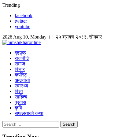
Skip
Trending
to
facebook
content
twitter
youtube
2026 Aug 10, Monday ।। २५ श्रावण २०८३, सोमबार
himshikharonline
Himshikhar Online
गृहपृष्ठ
राजनीति
समाज
विचार
कर्पोरेट
अन्तर्वार्ता
स्वास्थ्य
विश्व
साहित्य
प्रवास
कृषि
सफलताको कथा
Search
for:
Trending Now