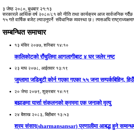
३ जेष्ठ २०८०, बुधबार २१:१३
सरकारले आर्थिक वर्ष २०८०/८१ को नीति तथा कार्यक्रम आज सार्वजनिक गर्दैछ। राष
१५ गते वार्षिक बजेट ल्याउनुपर्ने संवैधानिक व्यवस्था छ। त्यसअघि राष्ट्राध्यक्
सम्बन्धित समाचार
१३ मंसिर २०७७, शनिबार १४:१०
कालिकोटको राँचुलिमा आगलागीबाट ४ घर जलेर नष्ट
२३ माघ २०७८, आईतवार १३:१९
जुम्लामा जडिबुटी कोर्न गएका गएका ५५ जना सम्पर्कबिहिन, हिउँल
२० जेष्ठ २०७९, शुक्रबार १४:१९
बझाङमा यार्सा संकलनको क्रममा एक जनाको मृत्यु
२४ बैशाख २०८३, बिहीबार १३:५३
श्रम संसार(sharmansansar) प्रणालीमा आबद्ध हुने सम्वन्ध