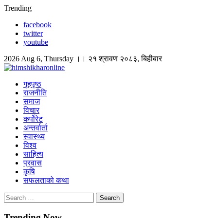
Skip
Trending
to
facebook
content
twitter
youtube
2026 Aug 6, Thursday ।। २१ श्रावण २०८३, बिहीबार
himshikharonline
Himshikhar Online
गृहपृष्ठ
राजनीति
समाज
विचार
कर्पोरेट
अन्तर्वार्ता
स्वास्थ्य
विश्व
साहित्य
प्रवास
कृषि
सफलताको कथा
Search
for:
Trending Now