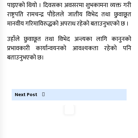
पाइएको थियो । दिवसका अवसरमा शुभकामना व्यक्त गरी
जुम्लामा महिलामाथि जबरजस्ती करणी प्रयासको
राष्ट्रपति रामचन्द्र पौडेलले जातीय विभेद तथा छुवाछूत
आरोपमा एक पक्राउ
मानवीय गरिमाविरुद्धको अपराध रहेको बताउनुभएको छ ।
नेपाली कांग्रेस जुम्लाका कोषाध्यक्ष पाण्डेको निधन
उहाँले छुवाछूत तथा विभेद अन्त्यका लागि कानुनको
डाेल्पाकाे जगदुल्लाबाट जुम्ला आउँदै गरेकाे जिप
दुर्घटना, एकको मृत्यु
प्रभावकारी कार्यान्वयनको आवश्यकता रहेको पनि
बताउनुभएको छ।
डाेल्पाकाे जगदुल्लाबाट जुम्ला आउँदै गरेकाे जिप
दुर्घटना, एकको मृत्यु
Next Post