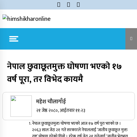
Skip
to
content
himshikharonline
Himshikhar Online
Trending Now
नेपाल छुवाछूतमुक्त घोषणा भएको १७
वर्ष पूरा, तर विभेद कायमै
जुम्लाबाट सुर्खेत र नेपालगञ्जतर्फ लैजाँदै गरिएको १८०
कार्टुन स्याउ प्रहरीले नियन्त्रणमा
महेश चाैलागाँई
सर्वोच्चले खारेज गर्‍यो दानबहादुर बुढाको रिट,
२१ जेष्ठ २०८०, आईतवार ११:२३
पदमुक्तिको निर्णय कायम
नेपाल छुवाछूतमुक्त घोषणा भएको आज १७ वर्ष पूरा भएको छ ।
२०६३ साल जेठ २१ गते सरकारले नेपाललाई ‘जातीय छुवाछूत मुक्त
राष्ट्र’ घोषणा गरेको थियो । हरेक वर्ष जेठ २१ गतेलाई ‘जातीय भेदभाव