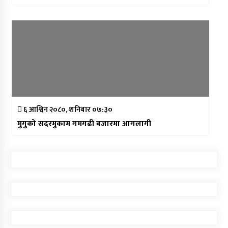
६ आश्विन २०८०, शनिबार ०७:३०
मुगुको सदरमुकाम गमगढी बजारमा आगलागी