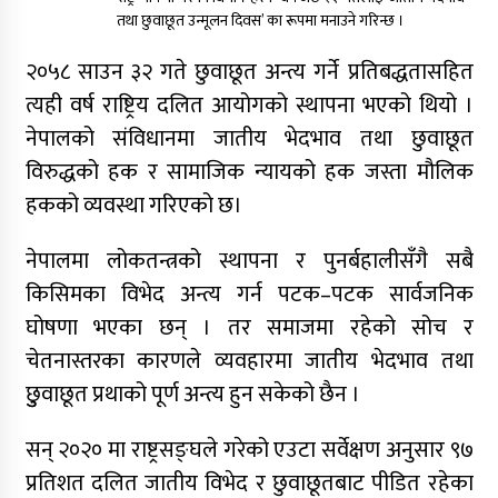
तथा छुवाछूत उन्मूलन दिवस’ का रूपमा मनाउने गरिन्छ ।
नेपाली कांग्रेसका वरिष्ठ नेता गोपालमान श्रेष्ठको निधन
२०५८ साउन ३२ गते छुवाछूत अन्त्य गर्ने प्रतिबद्धतासहित
त्यही वर्ष राष्ट्रिय दलित आयोगको स्थापना भएको थियो ।
सुर्खेतमा जिप दुर्घटना,१५ जना घाइते
नेपालको संविधानमा जातीय भेदभाव तथा छुवाछूत
जुम्लामा चरेससहित २१ वर्षीय युवक पक्राउ
विरुद्धको हक र सामाजिक न्यायको हक जस्ता मौलिक
हकको व्यवस्था गरिएको छ।
नेपालमा लोकतन्त्रको स्थापना र पुनर्बहालीसँगै सबै
जुम्लामा बेहोस अवस्थामा फेला परेका युवाको मृत्यु
किसिमका विभेद अन्त्य गर्न पटक–पटक सार्वजनिक
घोषणा भएका छन् । तर समाजमा रहेको सोच र
चेतनास्तरका कारणले व्यवहारमा जातीय भेदभाव तथा
कर्णालीमा कांग्रेसका चार मन्त्रीहरूले दिए राजीनामा
छुुवाछूत प्रथाको पूर्ण अन्त्य हुन सकेको छैन ।
सन् २०२० मा राष्ट्रसङ्घले गरेको एउटा सर्वेक्षण अनुसार ९७
नृपध्वज निरौलाको इजलासले उक्त निर्णय खारेजको
आदेश गरेको हो ।
प्रतिशत दलित जातीय विभेद र छुवाछूतबाट पीडित रहेका