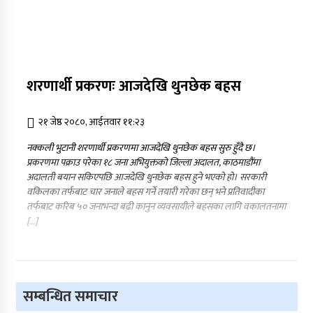
शरणार्थी प्रकरणः आजदेखि थुनछेक बहस
२१ जेष्ठ २०८०, आईतवार ११:२३
नक्कली भुटानी शरणार्थी प्रकरणमा आजदेखि थुनछेक बहस सुरु हुँदै छ।
प्रकरणमा पक्राउ परेका १८ जना अभियुक्तको जिल्ला अदालत, काठमाडौंमा
अदालती बयान सकिएपछि आजदेखि थुनछेक बहस हुने भएको हो। सरकारी
वकिलका तर्फबाट चार जनाले बहस गर्ने तयारी गरेका छन् भने प्रतिवादीका
तर्फबाट करिब ५० जनाभन्दा बढी कानुन व्यवसायीले बहसका लागि वकालतनामा
[…]
सम्बन्धित समाचार