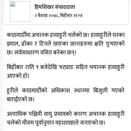
हिमशिखर संवाददाता
सर्वोच्चले खारेज गर्‍यो दानबहादुर बुढाको रिट,
२ बैशाख २०७८, बिहीबार २१:५१
पदमुक्तिको निर्णय कायम
नेपाली कांग्रेसका वरिष्ठ नेता गोपालमान श्रेष्ठको निधन
काठमाडौँमा अचानक हावाहुरी चलेको छ। हावाहुरीले घरका
सुर्खेतमा जिप दुर्घटना,१५ जना घाइते
झ्याल, ढोका र टिनले छाएका छानाहरुमा क्षति पुर्‍याएको
छ। सर्वसाधारण त्रसित बनेका छन्।
जुम्लामा चरेससहित २१ वर्षीय युवक पक्राउ
बिहीबार राति ९ बजेदेखि चट्याङ सहित भयानक हावाहुरी
जुम्लामा बेहोस अवस्थामा फेला परेका युवाको मृत्यु
आएको हाे।
कर्णालीमा कांग्रेसका चार मन्त्रीहरूले दिए राजीनामा
हुरीले काठमाडौंको अधिकांश स्थानमा बिजुली गएको
नृपध्वज निरौलाको इजलासले उक्त निर्णय खारेजको
आदेश गरेको हो ।
बताईएको छ।
जुम्लामा महिलामाथि जबरजस्ती करणी प्रयासको
अत्याधिक पश्चिमी वायु प्रभावको कारण अचानक हावाहुरी
आरोपमा एक पक्राउ
चलेको मौसम पूर्वानुमान महाशाखाले जनाएको छ।
नेपाली कांग्रेस जुम्लाका कोषाध्यक्ष पाण्डेको निधन