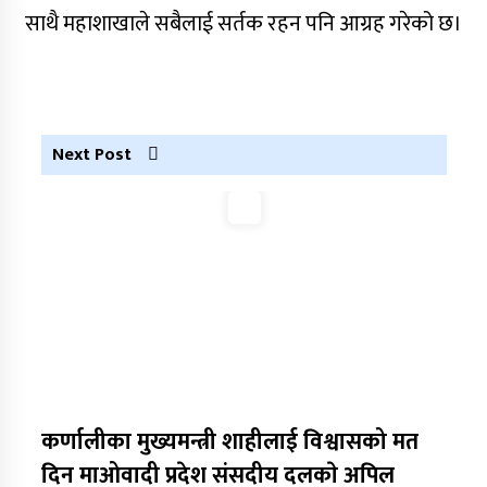
साथै महाशाखाले सबैलाई सर्तक रहन पनि आग्रह गरेको छ।
डाेल्पाकाे जगदुल्लाबाट जुम्ला आउँदै गरेकाे जिप
दुर्घटना, एकको मृत्यु
डाेल्पाकाे जगदुल्लाबाट जुम्ला आउँदै गरेकाे जिप
दुर्घटना, एकको मृत्यु
Next Post
कर्णालीका मुख्यमन्त्री शाहीलाई विश्वासको मत
दिन माओवादी प्रदेश संसदीय दलकाे अपिल