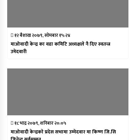
१२ बैशाख २०७९, सोमबार १५:२४
माओवादी केन्द्र का वडा कमिटि अध्यक्षले नै दिए स्वतन्त्र
उमेदवारी
१८ भाद्र २०७९, शनिबार २०:०५
माओवादी केन्द्रकाे प्रदेस सभामा उम्मेदवार मा किष्ण जि.सि
जितेन्द्र सर्वसम्मत