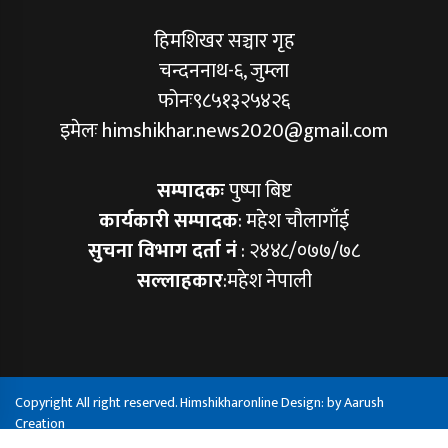
हिमशिखर सञ्चार गृह
चन्दननाथ-६, जुम्ला
फोनः९८५१३२५४२६
इमेलः himshikhar.news2020@gmail.com
सम्पादकः
पुष्पा बिष्ट
कार्यकारी सम्पादक
: महेश चौलागाँई
सुचना विभाग दर्ता नं
: २४४८/०७७/७८
सल्लाहकार
:महेश नेपाली
Copyright All right reserved. Himshikharonline Design: by
Aarush
Creation