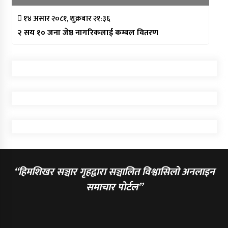
१४ असार २०८१, शुक्रबार २१:३६
२ सय १० जना जेष्ठ नागरिकलाई कम्बल वितरण
“हिमशिखर सञ्चार गृहद्वारा सञ्चालित विश्वासिलो अनलाइन
समाचार पोर्टल”