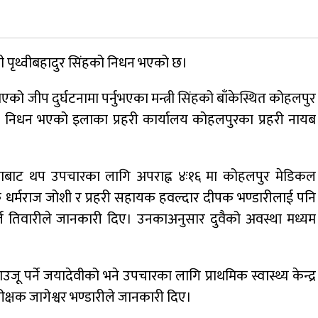
जुम्लामा चरेससहित २१ वर्षीय युवक पक्राउ
्री पृथ्वीबहादुर सिंहको निधन भएको छ।
 जीप दुर्घटनामा पर्नुभएका मन्त्री सिंहको बाँकेस्थित कोहलपुर
नृपध्वज निरौलाको इजलासले उक्त निर्णय
 निधन भएको इलाका प्रहरी कार्यालय कोहलपुरका प्रहरी नायब
खारेजको आदेश गरेको हो ।
ास्थलाबाट थप उपचारका लागि अपराह्न ४ः१६ मा कोहलपुर मेडिकल
क धर्मराज जोशी र प्रहरी सहायक हवल्दार दीपक भण्डारीलाई पनि
डाेल्पाकाे जगदुल्लाबाट जुम्ला आउँदै गरेकाे जिप
्ज तिवारीले जानकारी दिए। उनकाअनुसार दुवैको अवस्था मध्यम
दुर्घटना, एकको मृत्यु
ाउजू पर्ने जयादेवीको भने उपचारका लागि प्राथमिक स्वास्थ्य केन्द्र
ीक्षक जागेश्वर भण्डारीले जानकारी दिए।