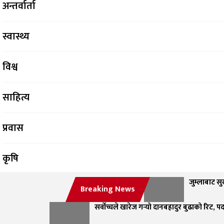
अन्तर्वार्ता
स्वास्थ्य
विश्व
साहित्य
प्रवास
कृषि
जुम्लाबाट सुर
सफलताको कथा
Breaking News
सर्वोच्चले खारेज गर्‍यो दानबहादुर बुढाको रिट, 