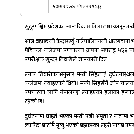
५ असार २०८०, मंगलवार १८:३३
सुर्खेतमा जिप दुर्घटना,१५ जना घाइते
सुदूरपश्चिम प्रदेशका आन्तरिक मामिला तथा कानूनमन्त
आज बझाङको केदारस्युँ गाउँपालिकाको धारछडामा भएको
कर्णालीमा कांग्रेसका चार मन्त्रीहरूले दिए
मेडिकल कलेजमा उपचारका क्रममा अपराह्न ५ः३३ मा
राजीनामा
उपरीक्षक सुन्दर तिवारीले जानकारी दिए।
प्रनाउ तिवारीकाअनुसार मन्त्री सिंहलाई दुर्घटन
कलेजमा ल्याइएको थियो। मन्त्री सिंहसँगै जीप चाल
नेपाली कांग्रेस जुम्लाका कोषाध्यक्ष पाण्डेको
उपचारका लागि नेपालगञ्ज ल्याइएको इलाका इन्चार
निधन
रहेको छ।
दुर्घटनामा घाइते भएका मन्त्री पत्नी अमृता र नातामा भ
ल्याउँदा बाटोमै मृत्यु भएको बझाङका प्रहरी नायब उपर