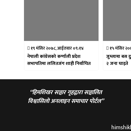
१९ मंसिर २०७८, आईतवार ०९:१४
१५ मंसिर २०
नेपाली कांग्रेसको कर्णाली प्रदेश
जुम्लामा बस दु
सभापतिमा ललितजंग शाही निर्वाचित
२ जना घाइते
“हिमशिखर सञ्चार गृहद्वारा सञ्चालित
विश्वासिलो अनलाइन समाचार पोर्टल”
himshi