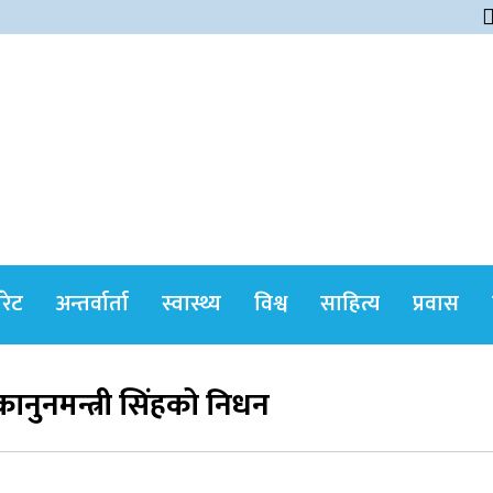
himshikharonline
ोरेट
अन्तर्वार्ता
स्वास्थ्य
विश्व
साहित्य
प्रवास
 कानुनमन्त्री सिंहको निधन
सर्वोच्चले खारेज गर्‍यो दानबहादुर बुढाको रिट,
पदमुक्तिको निर्णय कायम