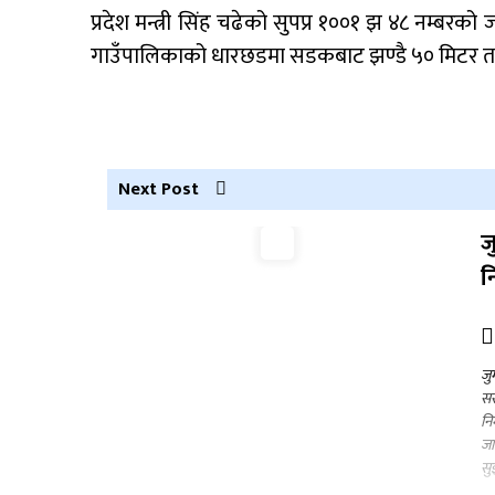
प्रदेश मन्त्री सिंह चढेको सुपप्र १००१ झ ४८ नम्बरको
गाउँपालिकाको धारछडमा सडकबाट झण्डै ५० मिटर त
Next Post
ज
न
जु
सर
नि
जा
सु