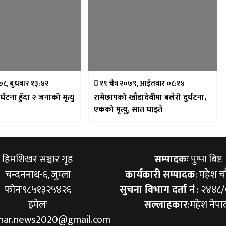
७८, बुधबार १३:४२
१९ चैत्र २०७९, आईतवार ०८:१४
र्घटना हुँदा २ जनाको मृत्यु
रामेछापको खाँडादेवीमा बलेरो दुर्घटना,
एकको मृत्यु, सात घाइते
हिमशिखर सञ्चार गृह
सम्पादकः
पुष्पा बिष्ट
चन्दननाथ-६, जुम्ला
कार्यकारी सम्पादक
: महेश च
फोनः९८५१३२५४२६
सुचना विभाग दर्ता नं
: २४४८
इमेलः
सल्लाहकार
:महेश नेपा
khar.news2020@gmail.com