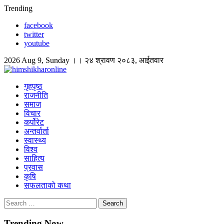
Skip
Trending
to
facebook
content
twitter
youtube
2026 Aug 9, Sunday ।। २४ श्रावण २०८३, आईतवार
himshikharonline
Himshikhar Online
गृहपृष्ठ
राजनीति
समाज
विचार
कर्पोरेट
अन्तर्वार्ता
स्वास्थ्य
विश्व
साहित्य
प्रवास
कृषि
सफलताको कथा
Search
for:
Trending Now