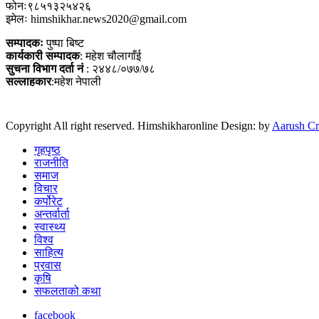
फोनः९८५१३२५४२६
इमेलः himshikhar.news2020@gmail.com
सम्पादकः
पुष्पा बिष्ट
कार्यकारी सम्पादक
: महेश चौलागाँई
सुचना विभाग दर्ता नं
: २४४८/०७७/७८
सल्लाहकार
:महेश नेपाली
Copyright All right reserved. Himshikharonline Design: by
Aarush Cr
गृहपृष्ठ
राजनीति
समाज
विचार
कर्पोरेट
अन्तर्वार्ता
स्वास्थ्य
विश्व
साहित्य
प्रवास
कृषि
सफलताको कथा
facebook