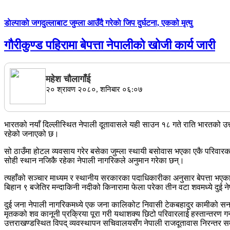
डाेल्पाकाे जगदुल्लाबाट जुम्ला आउँदै गरेकाे जिप दुर्घटना, एकको मृत्यु
गौरीकुण्ड पहिरामा बेपत्ता नेपालीको खोजी कार्य जारी
महेश चाैलागाँई
२० श्रावण २०८०, शनिबार ०६:०७
भारतको नयाँ दिल्लीस्थित नेपाली दूतावासले यही साउन १८ गते राति भारतको उत्तर
रहेको जनाएको छ।
सो ठाउँमा होटल व्यवसाय गरेर बसेका जुम्ला स्थायी बसोवास भएका एकै परिवा
सोही स्थान नजिकै रहेका नेपाली नागरिकले अनुमान गरेका छन्।
त्यहाँको सञ्चार माध्यम र स्थानीय सरकारका पदाधिकारीका अनुसार बेपत्ता भ
बिहान ९ बजेतिर मन्दाकिनी नदीको किनारामा फेला परेका तीन वटा शवमध्ये दुई
दुई जना नेपाली नागरिकमध्ये एक जना कालिकोट निवासी टेकबहादुर कामीको सन
मृतकको शव कानूनी प्रक्रिया पूरा गरी यथाशक्य छिटो परिवारलाई हस्तान्तरण गर्न
उत्तराखण्डस्थित विपद् व्यवस्थापन सचिवालयसँग नेपाली राजदूतावास निरन्तर सम