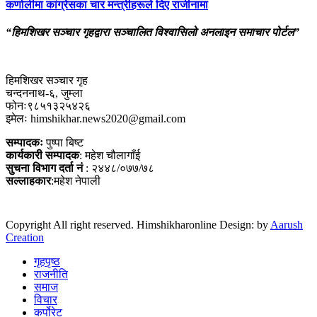
कर्णालीमा कांग्रेसका चार मन्त्रीहरूले दिए राजीनामा
“हिमशिखर सञ्चार गृहद्वारा सञ्चालित विश्वासिलो अनलाइन समाचार पोर्टल”
हिमशिखर सञ्चार गृह
चन्दननाथ-६, जुम्ला
फोनः९८५१३२५४२६
इमेलः himshikhar.news2020@gmail.com
सम्पादकः
पुष्पा बिष्ट
कार्यकारी सम्पादक
: महेश चौलागाँई
सुचना विभाग दर्ता नं
: २४४८/०७७/७८
सल्लाहकार
:महेश नेपाली
Copyright All right reserved. Himshikharonline Design: by
Aarush
Creation
गृहपृष्ठ
राजनीति
समाज
विचार
कर्पोरेट