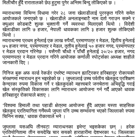
मिलीचौर हुँदै रारातालको छेउ हुटुमा पुगेर अन्तिम बिन्दु तोकिएको छ ।
म्याराथनमा विभिन्न विधामा गरेर २८ जना खेलाडीलाई पुरस्कृत गरिने समेत
आयोजकले जनाएको छ । खेलाडीले अनलाइनबाटै नाम दर्ता गराउन सक्ने र
क्युआर कोडबाटै शुल्क भुक्तानी गर्ने व्यवस्था मिलाएको थियो । विदेशी
खेलाडीका लागि ७ हजार, नेपाली धावकका लागि ३ हजार शुल्क तोकिएको
थियो ।
म्याराथनमा प्रथम हुनेलाई एक लाख रुपैयाँ, प्रमाणपत्र र मेडल, द्वितीय हुनेलाई
७५ हजार नगद, प्रमाणपत्र र मेडल, तृतीय हुनेलाई ५० हजार नगद, प्रमाणपत्र
र मेडल प्रदान गरिनेछ । यसैगरी चौथो र पाँचौं हुनेलाई २०/२० हजार, नगद
प्रमाणपत्र र मेडल प्रदान गरिने आयोजक कर्णाली स्पोर्ट्सका अध्यक्ष शाहीले
जानकारी दिए ।
गिनिज बुक अफ वर्ल्ड रेकर्डर एभरेष्ट म्यारथन ह्याट्रिकर हरिबहादुर रोकायको
संरक्षणमा म्याराथन हुन भइरहेको छ । जुम्लालाई उच्च पर्वतीय खेलकुद प्रशिक्षण
केन्द्रका रुपमा विकास गर्ने र खेलकुदको महत्त्वबारे जनचेतना अभिवृद्धि गराई
खेल संस्कृतिको विकासका लागि म्याराथन आयोजना गर्न गर्दै आएको धावक
हरिबहादुर रोकायाले बताए ।
‘विश्वमा हिमाली तथा पहाडी क्षेत्रमा आयोजना हुँदै आएका यस्ता साहसिक
खेलकुद प्रतियागिता गर्नेमध्ये जुम्ला पनि उच्च सम्भावना भएको जिल्लाको रुपमा
चिनिन सक्छ,’ धावक रोकायाले भने ।
जुम्लामा यसअघि तीनवटा म्याराथनका इभेन्ट भइसकेका छन् । हरेक
प्रतियोगितामा तीन सयदेखि चार सयको हाराहारीमा देशभरका १८ जिल्लाका