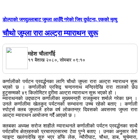
डाेल्पाकाे जगदुल्लाबाट जुम्ला आउँदै गरेकाे जिप दुर्घटना, एकको मृत्यु
चौथो जुम्ला रारा अल्ट्रा म्याराथन सुरू
महेश चाैलागाँई
११ बैशाख २०८०, सोमबार ०९:१०
कर्णालीको पर्यटन प्रवर्द्धनका लागि चौथो जुम्ला रारा अल्ट्रा म्याराथन सुरू
भएको छ । कर्णालीकाे प्रसिद्व चन्दननाथ मन्दिरदेखि रारा तालको छेउ
हुटुसम्मको ४९ किलोमिटर दुरीमा अल्ट्रा म्याराथन सुरू भएको हो ।
म्याराथनकाे उद्घाटन कर्णालीका मुख्यमन्त्री राजकुमार शर्माले गरेका छन् ।
उनले कर्णालीमा खेलकुद पर्यटनको सम्भावना उच्च रहेको बताए । कर्णाली
स्पोर्ट्स क्लब जुम्लाले हरेक वर्ष लोकतन्त्र दिवसको अवसरमा जुम्ला रारा
अल्ट्रा म्याराथन आयोजना गर्दै आएको छ ।
क्लबका अध्यक्ष सरोज शाहीले म्याराथनले कर्णालीको पर्यटन प्रवर्द्धनका साथै
पर्यटकीय क्षेत्रहरुको प्रचारप्रसारमा टेवा पुग्ने बताए । उनका अनुुसार जेरो
प्वाइन्ट खलंगादेखि सुरु भएर डाँफे लेक, न्यौरीघाट, चौथा, डाब, चुचेमारा,