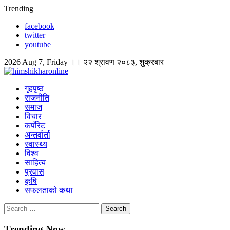
Skip
Trending
to
facebook
content
twitter
youtube
2026 Aug 7, Friday ।। २२ श्रावण २०८३, शुक्रबार
himshikharonline
Himshikhar Online
गृहपृष्ठ
राजनीति
समाज
विचार
कर्पोरेट
अन्तर्वार्ता
स्वास्थ्य
विश्व
साहित्य
प्रवास
कृषि
सफलताको कथा
Search
for:
Trending Now