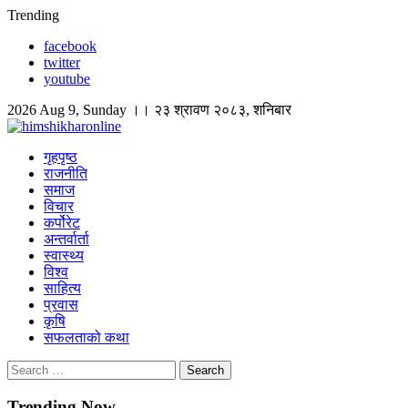
Skip
Trending
to
facebook
content
twitter
youtube
2026 Aug 9, Sunday ।। २३ श्रावण २०८३, शनिबार
himshikharonline
Himshikhar Online
गृहपृष्ठ
राजनीति
समाज
विचार
कर्पोरेट
अन्तर्वार्ता
स्वास्थ्य
विश्व
साहित्य
प्रवास
कृषि
सफलताको कथा
Search
for:
Trending Now