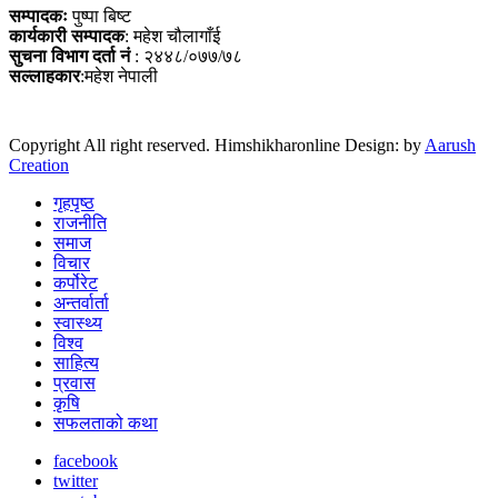
सम्पादकः
पुष्पा बिष्ट
कार्यकारी सम्पादक
: महेश चौलागाँई
सुचना विभाग दर्ता नं
: २४४८/०७७/७८
सल्लाहकार
:महेश नेपाली
Copyright All right reserved. Himshikharonline Design: by
Aarush
Creation
गृहपृष्ठ
राजनीति
समाज
विचार
कर्पोरेट
अन्तर्वार्ता
स्वास्थ्य
विश्व
साहित्य
प्रवास
कृषि
सफलताको कथा
facebook
twitter