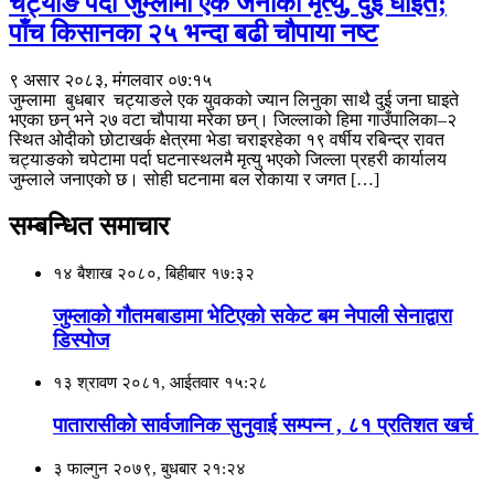
चट्याङ पर्दा जुम्लामा एक जनाको मृत्यु, दुई घाइते;
पाँच किसानका २५ भन्दा बढी चौपाया नष्ट
९ असार २०८३, मंगलवार ०७:१५
जुम्लामा बुधबार चट्याङले एक युवकको ज्यान लिनुका साथै दुई जना घाइते
भएका छन् भने २७ वटा चौपाया मरेका छन्। जिल्लाको हिमा गाउँपालिका–२
स्थित ओदीको छोटाखर्क क्षेत्रमा भेडा चराइरहेका १९ वर्षीय रबिन्द्र रावत
चट्याङको चपेटामा पर्दा घटनास्थलमै मृत्यु भएको जिल्ला प्रहरी कार्यालय
जुम्लाले जनाएको छ। सोही घटनामा बल रोकाया र जगत […]
सम्बन्धित समाचार
१४ बैशाख २०८०, बिहीबार १७:३२
जुम्लाको गौतमबाडामा भेटिएको सकेट बम नेपाली सेनाद्वारा
डिस्पोज
१३ श्रावण २०८१, आईतवार १५:२८
पातारासीकाे सार्वजानिक सुनुवाई सम्पन्न , ८१ प्रतिशत खर्च
३ फाल्गुन २०७९, बुधबार २१:२४