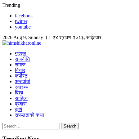
Skip
Trending
to
facebook
content
twitter
youtube
2026 Aug 9, Sunday ।। २४ श्रावण २०८३, आईतवार
himshikharonline
Himshikhar Online
गृहपृष्ठ
राजनीति
समाज
विचार
कर्पोरेट
अन्तर्वार्ता
स्वास्थ्य
विश्व
साहित्य
प्रवास
कृषि
सफलताको कथा
Search
for:
Trending Now