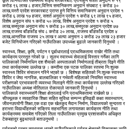
कूल विनियोजित रकममध्ये सङ्घ सरकारबाट प्राप्तहुने सशर्त अनुदान रु १९
करोड ९६ लाख ८ हजार,वित्तिय समानिकरण अनुदान संघबाट ९ करोड ३०
लाख,यस्तै प्रदेश सरकारबाट प्राप्त हुने वित्तिय समानिकरण अनुदान प्रदेश १
करोड ६ लाख १७ हजार, सशर्त अनुदान प्रदेश १ करोड ६९ लाख ९५ हजार,
विशेष अनुदान संघ १ करोड ५० लाख, विशेष अनुदान प्रदेश १ करोड ५
लाख,समपुरक अनुदान संघ १ करोड ३० लाख,समपुरक अनुदान प्रदेश ७७
लाख,राजस्व बाँडफाँड संघ ८ करोड २० लाख, ,राजस्व बाँडफाँड प्रदेश ४
लाख,आन्तरिक राजस्व २५ लाख र अल्या अनुमान २ करोड २७ लाख २३ हजार
बजेट विनियोजन गरिएको गाउँपालिका उपाध्यक्ष बुढाले जानकारी दिनुभयो ।
स्वास्थ्य, शिक्षा, कृषि, पर्यटन र पूर्बाधारलाई प्राथमिकतामा राखेर नीति तथा
कार्यक्रम प्रस्तुत गरेको छ । सुलभ स्वास्थ्य सेवालाई विस्तार गर्नेका लागि
पालिकाको निर्माणधिन दश शैयाको अस्पतालको निर्माणलाई तीब्रता दिइने नीति
तथा कार्यक्रममा उल्लेख छ । कम्तीमा एक पटक पालिका स्तरमा निःशुल्क
स्वास्थ्य शिविर संचालन गरिने भएको छ । बिशेषज्ञ सहितको निःशुल्क स्वास्थ्य
शिविर र जेष्ठ नागरिक, बालबालिका र गर्भवती महिलाको नियमित स्वास्थ्य
परीक्षणको प्रभावकारी व्यवस्था मिलाइने नीति तथा कार्यक्रमा उल्लेख गरिएको
गाउँपालिका अध्यक्ष मोतिलाल रोकायाले जानकारी दिनुभयो ।
पालिकाले स्वास्थ्यसंगै शिक्षा क्षेत्रलाई पनि प्राथमिकतामा राखेको छ ।
सीपमूलक र व्यवहारिक शिक्षा सहित सुविधा सम्पन्न इसिइडी कक्षा व्यवस्थापन,
जीवनउपयोगी शिक्षा,एक वडा एक खेलकुद मैदान निर्माण, विद्यालयको सुन्दरता र
हराभरा विद्यार्थीहरुको सक्रिय सहभागिता लगायतका कार्यक्रम नीति तथा
कार्यक्रममा समाबेश गरिएको तिला गाउँपालिका प्रमुख प्रशासकीय अधिकृत
टेकबहादुर बुढ्थापाले बताउनुभयो ।
पर्यटनको प्रचुर सम्भावना भएको गाउँपालिकाले पर्यटन क्षेत्रको विकासका लागि