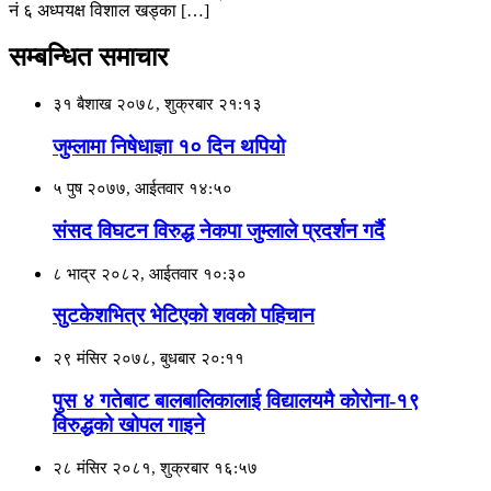
नं ६ अध्पयक्ष विशाल खड्का […]
सम्बन्धित समाचार
३१ बैशाख २०७८, शुक्रबार २१:१३
जुम्लामा निषेधाज्ञा १० दिन थपियाे
५ पुष २०७७, आईतवार १४:५०
संसद विघटन विरुद्ध नेकपा जुम्लाले प्रदर्शन गर्दै
८ भाद्र २०८२, आईतवार १०:३०
सुटकेशभित्र भेटिएको शवको पहिचान
२९ मंसिर २०७८, बुधबार २०:११
पुस ४ गतेबाट बालबालिकालाई विद्यालयमै कोरोना-१९
विरुद्धको खोपल गाइने
२८ मंसिर २०८१, शुक्रबार १६:५७