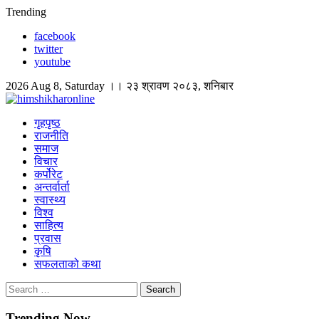
Skip
Trending
to
facebook
content
twitter
youtube
2026 Aug 8, Saturday ।। २३ श्रावण २०८३, शनिबार
himshikharonline
Himshikhar Online
गृहपृष्ठ
राजनीति
समाज
विचार
कर्पोरेट
अन्तर्वार्ता
स्वास्थ्य
विश्व
साहित्य
प्रवास
कृषि
सफलताको कथा
Search
for:
Trending Now