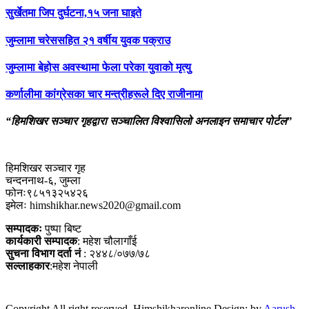
सुर्खेतमा जिप दुर्घटना,१५ जना घाइते
जुम्लामा चरेससहित २१ वर्षीय युवक पक्राउ
जुम्लामा बेहोस अवस्थामा फेला परेका युवाको मृत्यु
कर्णालीमा कांग्रेसका चार मन्त्रीहरूले दिए राजीनामा
“हिमशिखर सञ्चार गृहद्वारा सञ्चालित विश्वासिलो अनलाइन समाचार पोर्टल”
हिमशिखर सञ्चार गृह
चन्दननाथ-६, जुम्ला
फोनः९८५१३२५४२६
इमेलः himshikhar.news2020@gmail.com
सम्पादकः
पुष्पा बिष्ट
कार्यकारी सम्पादक
: महेश चौलागाँई
सुचना विभाग दर्ता नं
: २४४८/०७७/७८
सल्लाहकार
:महेश नेपाली
Copyright All right reserved. Himshikharonline Design: by
Aarush