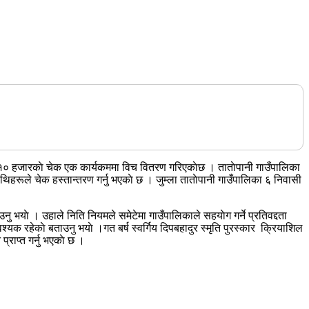
हजारकाे चेक एक कार्यकममा विच वितरण गरिएकाेछ । ताताेपानी गाउँपालिका
थिहरूले चेक हस्तान्तरण गर्नु भएकाे छ । जुम्ला ताताेपानी गाउँपालिका ६ निवासी
नु भयाे । उहाले निति नियमले समेटेमा गाउँपालिकाले सहयाेग गर्ने प्रतिवद्दता
्यक रहेकाे बताउनु भयाे ।गत बर्ष स्वर्गिय दिपबहादुर स्मृति पुरस्कार क्रियाशिल
राप्त गर्नु भएकाे छ ।