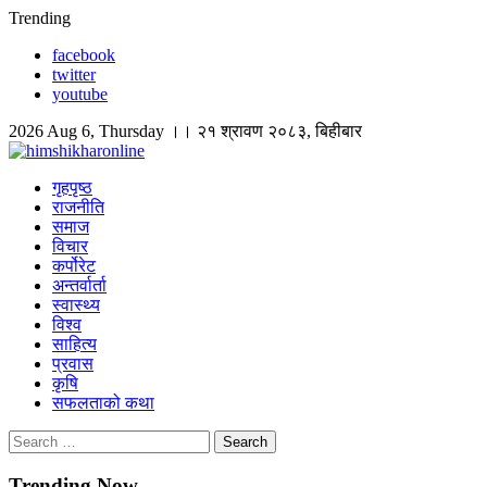
Skip
Trending
to
facebook
content
twitter
youtube
2026 Aug 6, Thursday ।। २१ श्रावण २०८३, बिहीबार
himshikharonline
Himshikhar Online
गृहपृष्ठ
राजनीति
समाज
विचार
कर्पोरेट
अन्तर्वार्ता
स्वास्थ्य
विश्व
साहित्य
प्रवास
कृषि
सफलताको कथा
Search
for:
Trending Now