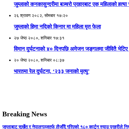
जुम्लाको कनकासुन्दरीमा बञ्चरो प्रहारबाट एक महिलाको हत्य
२६ श्रावण २०८२, सोमबार १७:२०
जुम्लाकाे हिमा नदिकाे किनार मा महिला मृत फेला
२७ जेष्ठ २०८०, शनिबार १७:३१
विमान दुर्घटनाको ४० दिनपछि अमेजन जङ्गलमा जीवितै भेटिए
२० जेष्ठ २०८०, शनिबार ०८:३७
भारतमा रेल दुर्घटना, ‘२३३ जनाको मृत्यु’
Breaking News
जुम्लाबाट सुर्खेत र नेपालगञ्जतर्फ लैजाँदै गरिएको १८० कार्टुन स्याउ प्रहरीले नि