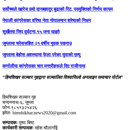
सर्वोच्चले खारेज गर्‍यो दानबहादुर बुढाको रिट, पदमुक्तिको निर्णय कायम
नेपाली कांग्रेसका वरिष्ठ नेता गोपालमान श्रेष्ठको निधन
सुर्खेतमा जिप दुर्घटना,१५ जना घाइते
जुम्लामा चरेससहित २१ वर्षीय युवक पक्राउ
जुम्लामा बेहोस अवस्थामा फेला परेका युवाको मृत्यु
कर्णालीमा कांग्रेसका चार मन्त्रीहरूले दिए राजीनामा
“हिमशिखर सञ्चार गृहद्वारा सञ्चालित विश्वासिलो अनलाइन समाचार पोर्टल”
हिमशिखर सञ्चार गृह
चन्दननाथ-६, जुम्ला
फोनः९८५१३२५४२६
इमेलः himshikhar.news2020@gmail.com
सम्पादकः
पुष्पा बिष्ट
कार्यकारी सम्पादक
: महेश चौलागाँई