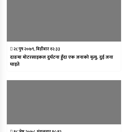
२८ पुष २०७९, बिहीबार १२:३३
दाङमा मोटरसाइकल दुर्घटना हुँदा एक जनाको मृत्यु, दुई जना
घाइते
१८ जेष्ठ २०७८, मंगलवार १८:१२