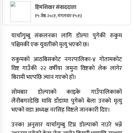
सर्वोच्चले खारेज गर्‍यो दानबहादुर बुढाको रिट,
हिमशिखर संवाददाता
पदमुक्तिको निर्णय कायम
१५ जेष्ठ २०८१, मंगलवार १५:१३
यार्चागुम्बु संकलनका लागि डोल्पा पुगेकी रुकुम
नेपाली कांग्रेसका वरिष्ठ नेता गोपालमान श्रेष्ठको निधन
पश्चिमकी एक युवतीको मृत्यु भएको छ।
सुर्खेतमा जिप दुर्घटना,१५ जना घाइते
रुकुमको आठबिसकोट नगरपालिका-४ गोतामकोट
जुम्लामा चरेससहित २१ वर्षीय युवक पक्राउ
विष्ट गाउँकी २२ वर्षीया जमुना विष्टको लेक लागेर
बिरामी भएपछि ज्यान गएको हो।
जुम्लामा बेहोस अवस्थामा फेला परेका युवाको मृत्यु
कर्णालीमा कांग्रेसका चार मन्त्रीहरूले दिए राजीनामा
सोमबार डोल्पाको काइके गाउँपालिकाको
लैनीबगरदेखि माथि डाँडामा पुगेको बेला उनको मृत्यु
नृपध्वज निरौलाको इजलासले उक्त निर्णय खारेजको
आदेश गरेको हो ।
भएको वडा अध्यक्ष नरसिंह विष्टले जानकारी दिए।
उनका अनुसार यार्चागुम्बु टिप्न डोल्पाको नाउरे भन्ने
जुम्लामा महिलामाथि जबरजस्ती करणी प्रयासको