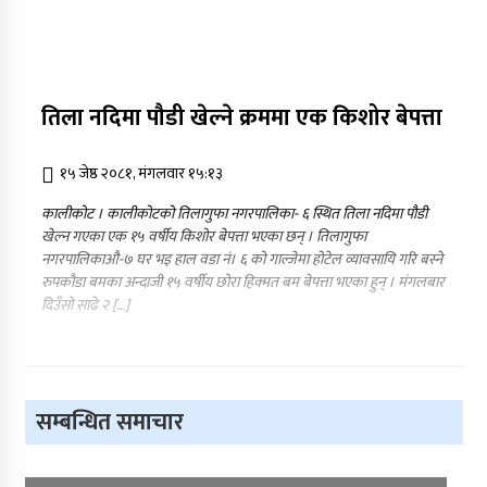
तिला नदिमा पौडी खेल्ने क्रममा एक किशोर बेपत्ता
१५ जेष्ठ २०८१, मंगलवार १५:१३
कालीकोट । कालीकोटको तिलागुफा नगरपालिका- ६ स्थित तिला नदिमा पौडी
खेल्न गएका एक १५ वर्षीय किशोर बेपत्ता भएका छन् । तिलागुफा
नगरपालिकाऔ-७ घर भइ हाल वडा नं। ६ को गाल्जेमा होटेल व्यावसायि गरि बस्ने
रुपकौडा बमका अन्दाजी १५ वर्षीय छोरा हिक्मत बम बेपत्ता भएका हुन् । मंगलबार
दिउँसो साढे २ […]
सम्बन्धित समाचार