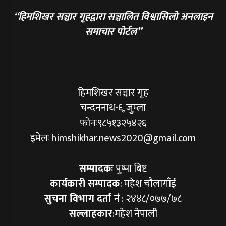
“हिमशिखर सञ्चार गृहद्वारा सञ्चालित विश्वासिलो अनलाइन
समाचार पोर्टल”
हिमशिखर सञ्चार गृह
चन्दननाथ-६, जुम्ला
फोनः९८५१३२५४२६
इमेलः himshikhar.news2020@gmail.com
सम्पादकः
पुष्पा बिष्ट
कार्यकारी सम्पादक
: महेश चौलागाँई
सुचना विभाग दर्ता नं
: २४४८/०७७/७८
सल्लाहकार
:महेश नेपाली