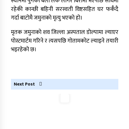
स्थानमा पुगेको बेला लेक लागेर बिरामी भएपछि साथमा
आरोपमा एक पक्राउ
रहेकी कान्छी बहिनी सरस्वती विष्टसहित घर फर्कँदै
गर्दा बाटोमै जमुनाको मृत्यु भएको हो।
मृतक जमुनाको शव जिल्ला अस्पताल डोल्पामा ल्याएर
नेपाली कांग्रेस जुम्लाका कोषाध्यक्ष पाण्डेको निधन
पोस्टमार्टम गरिने र त्यसपछि गोतामकोट ल्याइने तयारी
भइरहेको छ।
डाेल्पाकाे जगदुल्लाबाट जुम्ला आउँदै गरेकाे जिप
दुर्घटना, एकको मृत्यु
डाेल्पाकाे जगदुल्लाबाट जुम्ला आउँदै गरेकाे जिप
दुर्घटना, एकको मृत्यु
Next Post