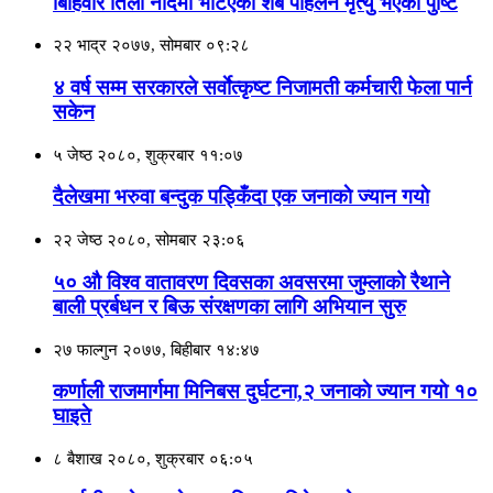
बिहिवार तिला नदिमा भेटिएको शब पहिलेनै मृत्यु भएको पुष्टि
२२ भाद्र २०७७, सोमबार ०९:२८
४ वर्ष सम्म सरकारले सर्वाेत्कृष्ट निजामती कर्मचारी फेला पार्न
सकेन
५ जेष्ठ २०८०, शुक्रबार ११:०७
दैलेखमा भरुवा बन्दुक पड्किँदा एक जनाकाे ज्यान गयाे
२२ जेष्ठ २०८०, सोमबार २३:०६
५० औ विश्व वातावरण दिवसका अवसरमा जुम्लाको रैथाने
बाली प्रर्बधन र बिऊ संरक्षणका लागि अभियान सुरु
२७ फाल्गुन २०७७, बिहीबार १४:४७
कर्णाली राजमार्गमा मिनिबस दुर्घटना,२ जनाकाे ज्यान गयाे १०
घाइते
८ बैशाख २०८०, शुक्रबार ०६:०५