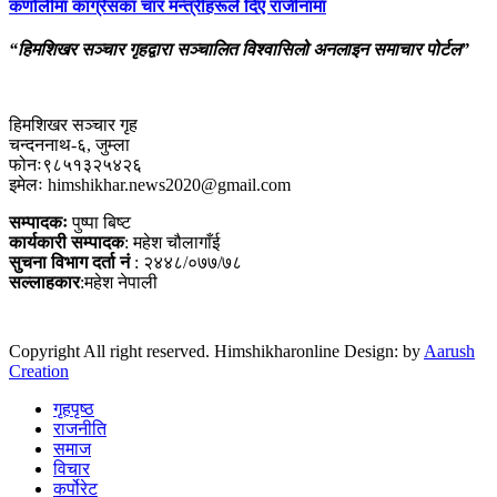
कर्णालीमा कांग्रेसका चार मन्त्रीहरूले दिए राजीनामा
“हिमशिखर सञ्चार गृहद्वारा सञ्चालित विश्वासिलो अनलाइन समाचार पोर्टल”
हिमशिखर सञ्चार गृह
चन्दननाथ-६, जुम्ला
फोनः९८५१३२५४२६
इमेलः himshikhar.news2020@gmail.com
सम्पादकः
पुष्पा बिष्ट
कार्यकारी सम्पादक
: महेश चौलागाँई
सुचना विभाग दर्ता नं
: २४४८/०७७/७८
सल्लाहकार
:महेश नेपाली
Copyright All right reserved. Himshikharonline Design: by
Aarush
Creation
गृहपृष्ठ
राजनीति
समाज
विचार
कर्पोरेट