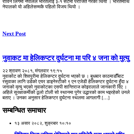
रोविन लिगमा नेपालले भारतलाई ३-१ सेटमा पराजित गरेको थियो । भारतमाथि
नेपालको यो अहिलेसम्मकै पहिलो विजय थियो ।
Next Post
नुवाकट मा हेलिकप्टर दुर्घटना मा परि ४ जना काे मुत्यु
२२ श्रावण २०८१, मंगलवार १९:१५
नुवाकोट काे शिवपुरीमा हेलिकप्टर दुर्घटना भएको छ । बुधबार काठमाडौँबाट
रसुवाका लागि उडेको एयर डाइनेस्टीको ९ एन एजेडी हेलिकप्टर दुर्घटना हुँदा ४
जनाको मृत्यु भएको नुवाकोटका एसपी शान्तिराज कोइरालाले जानकारी दिए ।
अहिले सुरक्षाकर्मीको ठूलो टोली सो स्थानमा पुगेर उद्धारको काम भइरहेको उनले
बताए । उनका अनुसार हेलिकप्टर दुर्घटना स्थलमा आगलागी […]
सम्बन्धित समाचार
१३ असार २०८२, शुक्रबार १०:१०