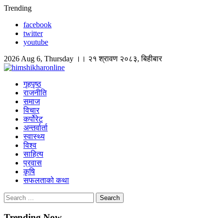
Skip
Trending
to
facebook
content
twitter
youtube
2026 Aug 6, Thursday ।। २१ श्रावण २०८३, बिहीबार
himshikharonline
Himshikhar Online
गृहपृष्ठ
राजनीति
समाज
विचार
कर्पोरेट
अन्तर्वार्ता
स्वास्थ्य
विश्व
साहित्य
प्रवास
कृषि
सफलताको कथा
Search
for:
Trending Now