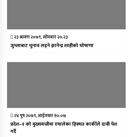
२३ श्रावण २०७९, सोमबार २०:२३
जुम्लाबाट चुनाव लड्ने ज्ञानेन्द्र शाहीको घाेषाणा
२४ पुष २०७९, आईतवार १०:०७
प्रदेश–१ को मुख्यमन्त्रीमा एमालेका हिक्मत कार्कीले दाबी पेश
गर्दै