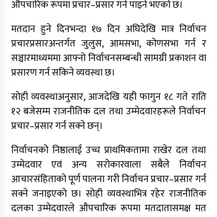
औपचारिक रूपमा प्रचार–प्रसार गर्न पाइने भएको छ।
जुम्लामा चरेससहित २१ वर्षीय युवक पक्राउ
मतदान हुने दिनभन्दा १७ दिन अघिदेखि मात्र निर्वाचन
जुम्लामा बेहोस अवस्थामा फेला परेका युवाको मृत्यु
प्रचारप्रसारअन्तर्गत जुलुस, आमसभा, कोणसभा गर्न र
कर्णालीमा कांग्रेसका चार मन्त्रीहरूले दिए राजीनामा
सञ्चारमाध्यममा आफ्नो निर्वाचनसम्बन्धी सामग्री प्रकाशन वा
प्रसारण गर्न सकिने व्यवस्था छ।
नृपध्वज निरौलाको इजलासले उक्त निर्णय खारेजको
आदेश गरेको हो ।
सोही व्यवस्थाअनुसार, आजदेखि यही फागुन १८ गते राति
जुम्लामा महिलामाथि जबरजस्ती करणी प्रयासको
१२ बजेसम्म राजनीतिक दल तथा उम्मेदवारहरूले निर्वाचन
आरोपमा एक पक्राउ
प्रचार–प्रसार गर्न सक्ने छन्।
नेपाली कांग्रेस जुम्लाका कोषाध्यक्ष पाण्डेको निधन
निर्वाचनको निष्ठालाई उच्च प्राथमिकतामा राखेर दल तथा
डाेल्पाकाे जगदुल्लाबाट जुम्ला आउँदै गरेकाे जिप
दुर्घटना, एकको मृत्यु
उम्मेदवार एवं अन्य सरोकारवाला सबैले निर्वाचन
आचारसंहिताको पूर्ण पालना गरी निर्वाचन प्रचार–प्रसार गर्न
डाेल्पाकाे जगदुल्लाबाट जुम्ला आउँदै गरेकाे जिप
सक्ने जनाइएको छ। सोही व्यवस्थाभित्र रहेर राजनीतिक
दुर्घटना, एकको मृत्यु
दलका उम्मेदवारले औपचारिक रूपमा मतदातासमक्ष मत