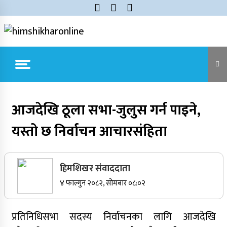
Skip
to
content
himshikharonline
Himshikhar Online
Trending Now
आजदेखि ठूला सभा-जुलुस गर्न पाइने,
यस्तो छ निर्वाचन आचारसंहिता
जुम्लाबाट सुर्खेत र नेपालगञ्जतर्फ लैजाँदै गरिएको १८०
कार्टुन स्याउ प्रहरीले नियन्त्रणमा
सर्वोच्चले खारेज गर्‍यो दानबहादुर बुढाको रिट,
हिमशिखर संवाददाता
पदमुक्तिको निर्णय कायम
४ फाल्गुन २०८२, सोमबार ०८:०२
नेपाली कांग्रेसका वरिष्ठ नेता गोपालमान श्रेष्ठको निधन
प्रतिनिधिसभा सदस्य निर्वाचनका लागि आजदेखि
सुर्खेतमा जिप दुर्घटना,१५ जना घाइते