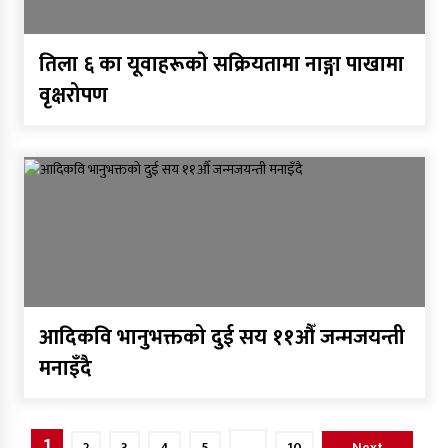
तिला ६ का यूवाहरूकाे सक्रियतामा नाङ्गा पाखामा
वृक्षरोपण
आदिकवि भानुभक्तको दुई सय ११औँ जन्मजयन्ती
मनाइँदै
Posts
1
…
2
3
4
5
10
Next