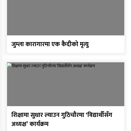
सर्वोच्चले खारेज गर्‍यो दानबहादुर बुढाको रिट,
पदमुक्तिको निर्णय कायम
जुम्ला कारागारमा एक कैदीको मृत्यु
नेपाली कांग्रेसका वरिष्ठ नेता गोपालमान श्रेष्ठको निधन
सुर्खेतमा जिप दुर्घटना,१५ जना घाइते
जुम्लामा चरेससहित २१ वर्षीय युवक पक्राउ
जुम्लामा बेहोस अवस्थामा फेला परेका युवाको मृत्यु
शिक्षामा सुधार ल्याउन गुठिचाैरमा ‘विद्यार्थीसँग
अध्यक्ष’ कार्यक्रम