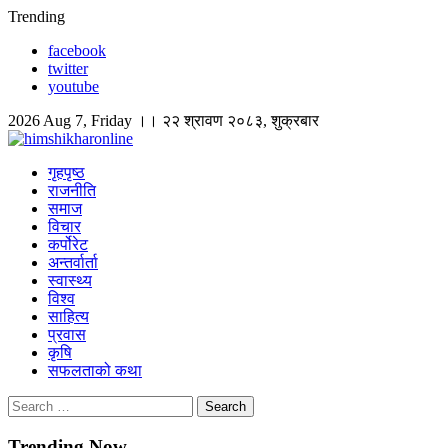
Skip
Trending
to
facebook
content
twitter
youtube
2026 Aug 7, Friday ।। २२ श्रावण २०८३, शुक्रबार
himshikharonline
Himshikhar Online
गृहपृष्ठ
राजनीति
समाज
विचार
कर्पोरेट
अन्तर्वार्ता
स्वास्थ्य
विश्व
साहित्य
प्रवास
कृषि
सफलताको कथा
Search
for:
Trending Now