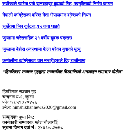
सर्वोच्चले खारेज गर्‍यो दानबहादुर बुढाको रिट, पदमुक्तिको निर्णय कायम
नेपाली कांग्रेसका वरिष्ठ नेता गोपालमान श्रेष्ठको निधन
सुर्खेतमा जिप दुर्घटना,१५ जना घाइते
जुम्लामा चरेससहित २१ वर्षीय युवक पक्राउ
जुम्लामा बेहोस अवस्थामा फेला परेका युवाको मृत्यु
कर्णालीमा कांग्रेसका चार मन्त्रीहरूले दिए राजीनामा
“हिमशिखर सञ्चार गृहद्वारा सञ्चालित विश्वासिलो अनलाइन समाचार पोर्टल”
हिमशिखर सञ्चार गृह
चन्दननाथ-६, जुम्ला
फोनः९८५१३२५४२६
इमेलः himshikhar.news2020@gmail.com
सम्पादकः
पुष्पा बिष्ट
कार्यकारी सम्पादक
: महेश चौलागाँई
सुचना विभाग दर्ता नं
: २४४८/०७७/७८