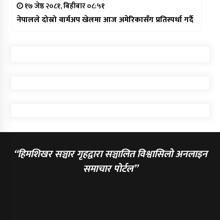
१७ जेष्ठ २०८१, बिहीबार ०८:५१
नेपालले दोस्रो वार्मअप खेलमा आज अमेरिकासँग प्रतिस्पर्धा गर्दै
“हिमशिखर सञ्चार गृहद्वारा सञ्चालित विश्वासिलो अनलाइन
समाचार पोर्टल”