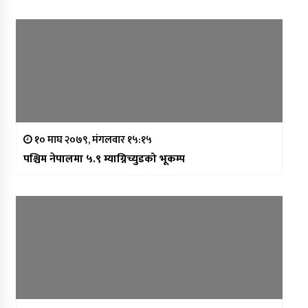
१० माघ २०७९, मंगलवार १५:१५
पश्चिम नेपालमा ५.९ म्याग्निच्युडको भूकम्प