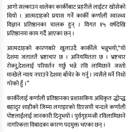
नृपध्वज निरौलाको इजलासले उक्त निर्णय खारेजको
आगो सल्काउन थालेका कार्कीबाट प्रहरीले लाईटर खोसेको
आदेश गरेको हो ।
थियो । आत्मदाहको प्रयास गर्ने कार्की कर्णाली स्वास्थ्य
विज्ञान प्रतिष्ठानका चालक हुन् । विगत १५ वर्षदेखि
जुम्लामा महिलामाथि जबरजस्ती करणी प्रयासको
प्रतिष्ठानमा काम गर्दै आएका छन् ।
आरोपमा एक पक्राउ
आत्मदाहको कारणबारे खुलाउदै कार्कीले भन्नुभयो,“यो
देशमा जताततै भ्रष्टाचार छ । अनियमितता छ । भ्रष्टचार
रोक्नु,देशलाई परिवर्तन गर्छु भन्ने रवि लामिछाने जस्तो
नेपाली कांग्रेस जुम्लाका कोषाध्यक्ष पाण्डेको निधन
मान्छेले न्याय नपाउने देशमा बाँचेर के गर्नु । त्यसैले मर्ने निधो
गरेको हुँ ।”
कार्कीलाई कर्णाली प्रतिष्ठानका प्रशासकिय अधिकृत द्धोन्द्ध
बहादुर शाहीको जिम्मा लगाइएको डिएसपी चन्दले कर्णाली
पोष्टलाईलाई जानकारी दिनुभयो । पुर्वगृहमन्त्री रविलामिछाने
डाेल्पाकाे जगदुल्लाबाट जुम्ला आउँदै गरेकाे जिप
नागरिकता विबादका कारण पदमुक्त भएका छन् ।
दुर्घटना, एकको मृत्यु