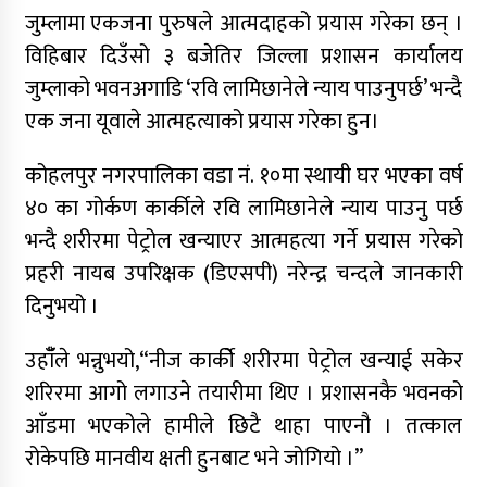
जुम्लामा एकजना पुरुषले आत्मदाहको प्रयास गरेका छन् ।
नेपाली कांग्रेसका वरिष्ठ नेता गोपालमान श्रेष्ठको निधन
विहिबार दिउँसो ३ बजेतिर जिल्ला प्रशासन कार्यालय
जुम्लाको भवनअगाडि ‘रवि लामिछानेले न्याय पाउनुपर्छ’ भन्दै
सुर्खेतमा जिप दुर्घटना,१५ जना घाइते
एक जना यूवाले आत्महत्याको प्रयास गरेका हुन।
कोहलपुर नगरपालिका वडा नं. १०मा स्थायी घर भएका वर्ष
४० का गोर्कण कार्कीले रवि लामिछानेले न्याय पाउनु पर्छ
जुम्लामा चरेससहित २१ वर्षीय युवक पक्राउ
भन्दै शरीरमा पेट्रोल खन्याएर आत्महत्या गर्ने प्रयास गरेको
प्रहरी नायब उपरिक्षक (डिएसपी) नरेन्द्र चन्दले जानकारी
दिनुभयो ।
जुम्लामा बेहोस अवस्थामा फेला परेका युवाको मृत्यु
उहाँँले भन्नुभयो,“नीज कार्कीे शरीरमा पेट्रोल खन्याई सकेर
शरिरमा आगो लगाउने तयारीमा थिए । प्रशासनकै भवनको
कर्णालीमा कांग्रेसका चार मन्त्रीहरूले दिए राजीनामा
आँडमा भएकोले हामीले छिटै थाहा पाएनौ । तत्काल
रोकेपछि मानवीय क्षती हुनबाट भने जोगियो ।”