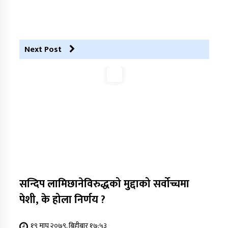
डाेल्पाकाे जगदुल्लाबाट जुम्ला आउँदै गरेकाे जिप
दुर्घटना, एकको मृत्यु
Next Post
सन्दिप लामिछानेविरुद्धको मुद्दाको सर्वोच्चमा
पेशी, के होला निर्णय ?
१९ माघ २०७९, बिहीबार १७:५३