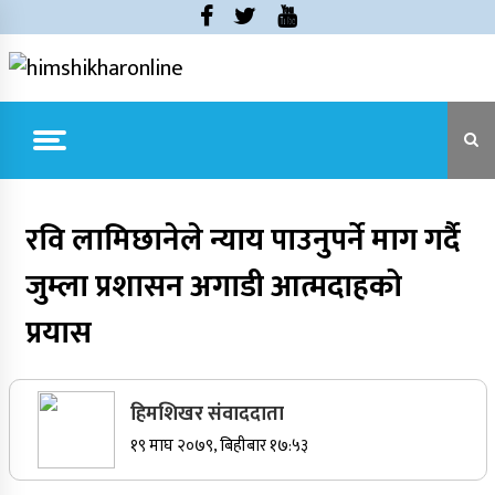
Skip
to
content
himshikharonline
Himshikhar Online
Trending Now
रवि लामिछानेले न्याय पाउनुपर्ने माग गर्दै
जुम्ला प्रशासन अगाडी आत्मदाहको
जुम्लाबाट सुर्खेत र नेपालगञ्जतर्फ लैजाँदै गरिएको १८०
कार्टुन स्याउ प्रहरीले नियन्त्रणमा
प्रयास
सर्वोच्चले खारेज गर्‍यो दानबहादुर बुढाको रिट,
पदमुक्तिको निर्णय कायम
हिमशिखर संवाददाता
१९ माघ २०७९, बिहीबार १७:५३