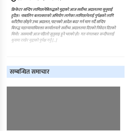
क्रिकेटर सन्दिप लामिछानेबिरुद्धको मुद्दाको आज सर्वोच्च अदालतमा सुनुवाई
हुदैछ। नाबालिग बलात्कारको अभियोग लागेका लामिछानेलाई पुर्पक्षको लागि
धरौटीमा छोड्ने उच्च अदालत, पाटनको आदेश बदर गर्न माग गर्दै सन्दिप
बिरुद्ध महान्यायाधिवक्ता कार्यालयले सर्वोच्च अदालतमा दिएको निवेदन दिएको
थियो। जसमाथी आज पहिलो सुनुवाइ हुने भएको हो। गत मंगलबार सन्दीपलाई
थुनामा राखेर मुद्दाको पुर्पक्ष गर्नु […]
सम्बन्धित समाचार