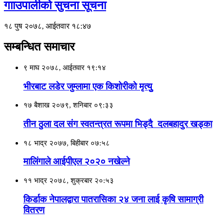
गााउपालीको सुचना सूचना
१८ पुष २०७८, आईतवार १८:४७
सम्बन्धित समाचार
९ माघ २०७८, आईतवार १९:१४
भीरबाट लडेर जुम्लामा एक किशोरीको मृत्युु
१७ बैशाख २०७९, शनिबार ०९:३३
तीन ठुला दल संग स्वतन्त्रत रूपमा भिड्दै दलबहादुर खड्का
१८ भाद्र २०७७, बिहीबार ०७:५८
मालिंगाले आईपीएल २०२० नखेल्ने
११ भाद्र २०७८, शुक्रबार २०:५३
किर्डाक नेपालद्वारा पातरासिका २४ जना लाई कृषि सामाग्री
वितरण