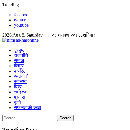
Skip
Trending
to
facebook
content
twitter
youtube
2026 Aug 8, Saturday ।। २३ श्रावण २०८३, शनिबार
himshikharonline
Himshikhar Online
गृहपृष्ठ
राजनीति
समाज
विचार
कर्पोरेट
अन्तर्वार्ता
स्वास्थ्य
विश्व
साहित्य
प्रवास
कृषि
सफलताको कथा
Search
for:
Trending Now