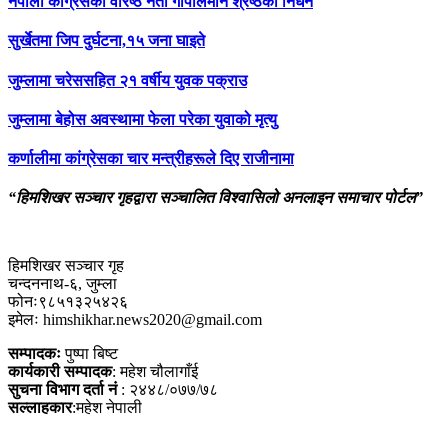
नेपाली कांग्रेसका वरिष्ठ नेता गोपालमान श्रेष्ठको निधन
सुर्खेतमा जिप दुर्घटना,१५ जना घाइते
जुम्लामा चरेससहित २१ वर्षीय युवक पक्राउ
जुम्लामा बेहोस अवस्थामा फेला परेका युवाको मृत्यु
कर्णालीमा कांग्रेसका चार मन्त्रीहरूले दिए राजीनामा
“हिमशिखर सञ्चार गृहद्वारा सञ्चालित विश्वासिलो अनलाइन समाचार पोर्टल”
हिमशिखर सञ्चार गृह
चन्दननाथ-६, जुम्ला
फोनः९८५१३२५४२६
इमेलः himshikhar.news2020@gmail.com
सम्पादकः
पुष्पा बिष्ट
कार्यकारी सम्पादक
: महेश चौलागाँई
सुचना विभाग दर्ता नं
: २४४८/०७७/७८
सल्लाहकार
:महेश नेपाली