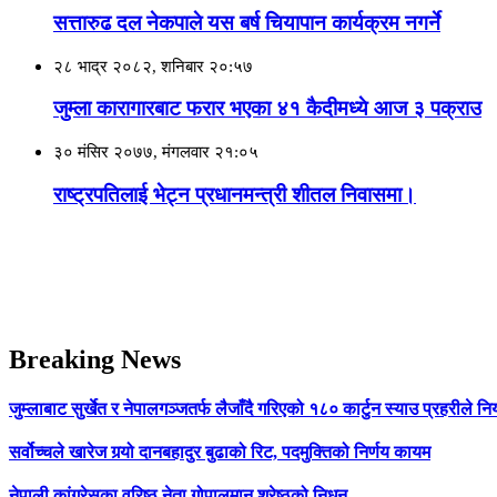
सत्तारुढ दल नेकपाले यस बर्ष चियापान कार्यक्रम नगर्ने
२८ भाद्र २०८२, शनिबार २०:५७
जुम्ला कारागारबाट फरार भएका ४१ कैदीमध्ये आज ३ पक्राउ
३० मंसिर २०७७, मंगलवार २१:०५
राष्ट्रपतिलाई भेट्न प्रधानमन्त्री शीतल निवासमा।
Breaking News
जुम्लाबाट सुर्खेत र नेपालगञ्जतर्फ लैजाँदै गरिएको १८० कार्टुन स्याउ प्रहरीले नि
सर्वोच्चले खारेज गर्‍यो दानबहादुर बुढाको रिट, पदमुक्तिको निर्णय कायम
नेपाली कांग्रेसका वरिष्ठ नेता गोपालमान श्रेष्ठको निधन