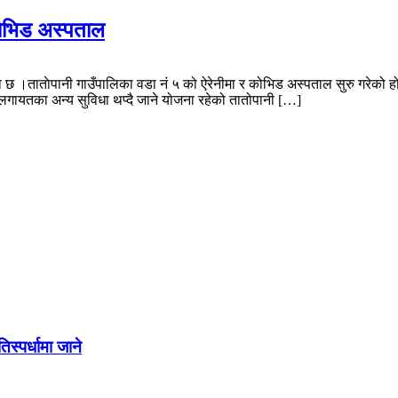
काेभिड अस्पताल
ेको छ ।ताताेपानी गाउँपालिका वडा नं ५ को ऐरेनीमा र कोभिड अस्पताल सुरु गरे
ायतका अन्य सुविधा थप्दै जाने योजना रहेको तातोपानी […]
स्पर्धामा जाने