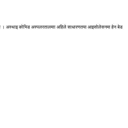
को हो । अस्थाइ काेभिड अस्पलरतालमाा अहिले साधारणतया आइसोलेसनमा हेन बेड