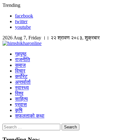
Skip
Trending
to
facebook
content
twitter
youtube
2026 Aug 7, Friday ।। २२ श्रावण २०८३, शुक्रबार
himshikharonline
Himshikhar Online
गृहपृष्ठ
राजनीति
समाज
विचार
कर्पोरेट
अन्तर्वार्ता
स्वास्थ्य
विश्व
साहित्य
प्रवास
कृषि
सफलताको कथा
Search
for:
Trending Now