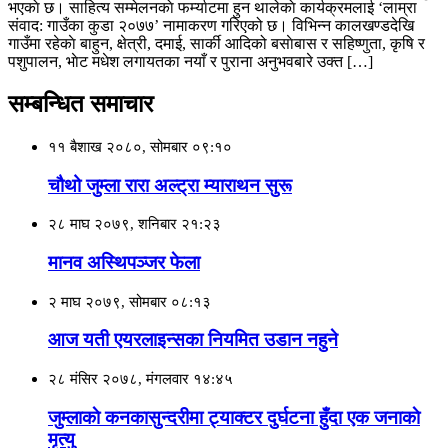
भएकाे छ। साहित्य सम्मेलनकाे फर्म्याटमा हुन थालेकाे कार्यक्रमलाई ‘लाम्रा
संवाद: गाउँका कुडा २०७७’ नामाकरण गरिएको छ। विभिन्न कालखण्डदेखि
गाउँमा रहेकाे बाहुन, क्षेत्री, दमाई, सार्की आदिको बसाेबास र सहिष्णुता, कृषि र
पशुपालन, भाेट मधेश लगायतका नयाँ र पुराना अनुभवबारे उक्त […]
सम्बन्धित समाचार
११ बैशाख २०८०, सोमबार ०९:१०
चौथो जुम्ला रारा अल्ट्रा म्याराथन सुरू
२८ माघ २०७९, शनिबार २१:२३
मानव अस्थिपञ्जर फेला
२ माघ २०७९, सोमबार ०८:१३
आज यती एयरलाइन्सका नियमित उडान नहुने
२८ मंसिर २०७८, मंगलवार १४:४५
जुम्लाकाे कनकासुन्दरीमा ट्याक्टर दुर्घटना हुँदा एक जनाकाे
मृत्यु