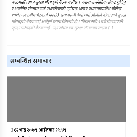
काठमाडौँ : आज सुरक्षा परिषद्को बैठक बस्‍दैछ । देशमा राजनीतिक संकट चुलिनु
र अर्कातिर सोमबार मात्रै प्रधानसेनापती पूर्णचन्द्र थापा र प्रधानन्यायाधीश चोलेन्द्र
शम्शेर जबराबीच भेटवार्ता भएपछि प्रधानमन्त्री केपी शर्मा ओलीले बोलाएको सुरक्षा
परिषद्को बैठकलाई अर्थपूर्ण रुपमा हेरिएको हो । ‘बिहान साढे ९ बजे बाेलाइएकाे
सुरक्षा परिषद्को बैठकलाई रक्षा सचिव एवं सुरक्षा परिषद्का सदस्य […]
सम्बन्धित समाचार
१२ भाद्र २०७९, आईतवार १९:४९