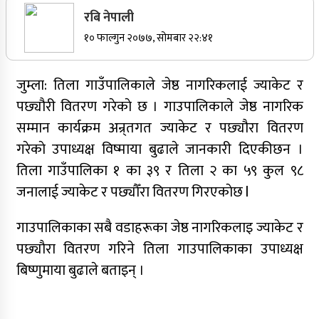
रबि नेपाली
सर्वोच्चले खारेज गर्‍यो दानबहादुर बुढाको रिट,
१० फाल्गुन २०७७, सोमबार २२:४१
पदमुक्तिको निर्णय कायम
जुम्ला: तिला गाउँपालिकाले जेष्ठ नागरिकलाई ज्याकेट र
पछ्यौरी वितरण गरेकाे छ । गाउपालिकाले जेष्ठ नागरिक
नेपाली कांग्रेसका वरिष्ठ नेता गोपालमान श्रेष्ठको निधन
सम्मान कार्यक्रम अन्र्तगत ज्याकेट र पछ्यौरा वितरण
सुर्खेतमा जिप दुर्घटना,१५ जना घाइते
गरेकाे उपाध्यक्ष विष्माया बुढाले जानकारी दिएकीछन ।
तिला गाउँपालिका १ का ३९ र तिला २ का ५९ कुल ९८
जुम्लामा चरेससहित २१ वर्षीय युवक पक्राउ
जनालाई ज्याकेट र पछ्यौँरा वितरण गिरएकाेछ l
जुम्लामा बेहोस अवस्थामा फेला परेका युवाको मृत्यु
गाउपालिकाका सबै वडाहरूका जेष्ठ नागरिकलाइ ज्याकेट र
कर्णालीमा कांग्रेसका चार मन्त्रीहरूले दिए राजीनामा
पछ्याैरा वितरण गरिने तिला गाउपालिकाका उपाध्यक्ष
नृपध्वज निरौलाको इजलासले उक्त निर्णय खारेजको
बिष्णुमाया बुढाले बताइन् ।
आदेश गरेको हो ।
जुम्लामा महिलामाथि जबरजस्ती करणी प्रयासको