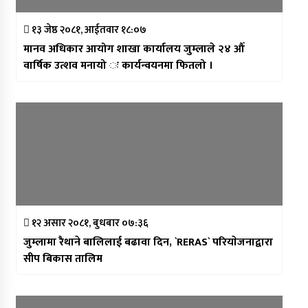
१३ जेष्ठ २०८१, आईतवार १८:०७
मानव अधिकार आयोग शाखा कार्यालय जुम्लाले २४ औँ
वार्षिक उत्शव मनायो ः कार्यन्वयनमा फितलो ।
१२ असार २०८१, बुधबार ०७:३६
जुम्लामा रैथाने बालिलाई बढावा दिन, `RERAS` परियाेजनाद्वारा
सीप बिकास तालिम