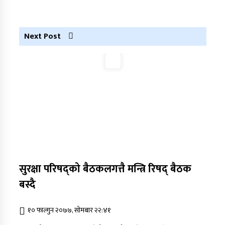
आरोपमा एक पक्राउ
नेपाली कांग्रेस जुम्लाका कोषाध्यक्ष पाण्डेको निधन
Next Post
डाेल्पाकाे जगदुल्लाबाट जुम्ला आउँदै गरेकाे जिप
दुर्घटना, एकको मृत्यु
डाेल्पाकाे जगदुल्लाबाट जुम्ला आउँदै गरेकाे जिप
दुर्घटना, एकको मृत्यु
सुरक्षा परिषद्को बैठकलगत्तै मन्त्रि रिषद्‌ बैठक
बस्‍दै
१० फाल्गुन २०७७, सोमबार २२:४१