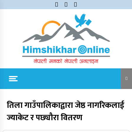
Skip
to
content
Himshikhar Online
Trending Now
तिला गाउँपालिकाद्वारा जेष्ठ नागरिकलाई
ज्याकेट र पछ्याैरा वितरण
जुम्लाबाट सुर्खेत र नेपालगञ्जतर्फ लैजाँदै गरिएको १८०
कार्टुन स्याउ प्रहरीले नियन्त्रणमा