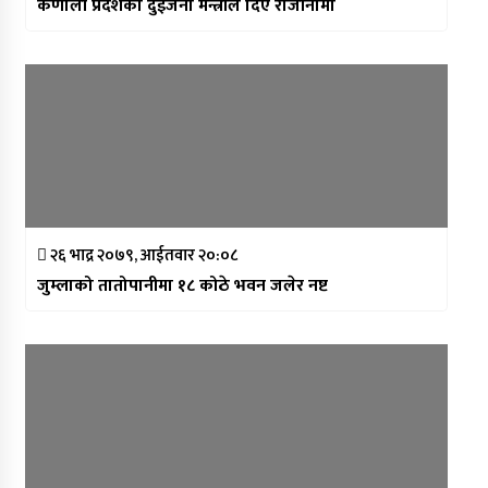
कर्णाली प्रदेशका दुईजना मन्त्रीले दिए राजीनामा
२६ भाद्र २०७९, आईतवार २०:०८
जुम्लाको तातोपानीमा १८ कोठे भवन जलेर नष्ट