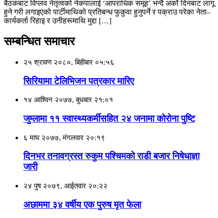
बैठकबाट विप्लव नेतृत्वको नेकपालाई ‘आपराधिक समूह’ भन्दै अर्को दिनबाट लागू
हुने गरी लगाइएको पार्टीमाथिको प्रतिबन्ध फुकुवा हुनुपर्ने र पक्राउ परेका नेता–
कार्यकर्ता रिहाइ र उनीहरूमाथि मुद्दा […]
सम्बन्धित समाचार
२५ श्रावण २०८०, बिहीबार ०५:५६
सिरियामा टेलिभिजन पत्रकार मारिए
१४ आश्विन २०७७, बुधबार २१:०१
जुम्लामा ११ स्वास्थ्यकर्मीसहित २४ जनामा कोरोना पुष्टि
६ माघ २०७७, मंगलवार २०:१९
दिनभर तनावग्रस्त रुकुम पश्चिमको राडी बजार निषेधाज्ञा
जारी
२४ पुष २०७९, आईतवार २०:२२
अछाममा ३४ वर्षीय एक पुरुष मृत फेला