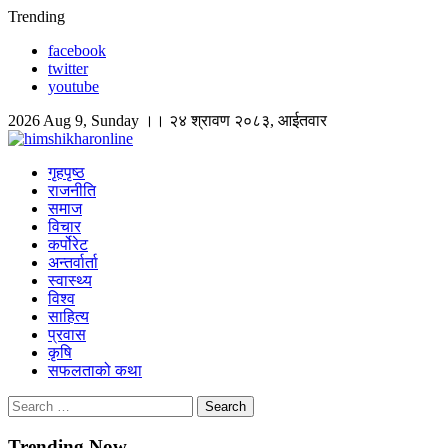
Skip
Trending
to
facebook
content
twitter
youtube
2026 Aug 9, Sunday ।। २४ श्रावण २०८३, आईतवार
himshikharonline
Himshikhar Online
गृहपृष्ठ
राजनीति
समाज
विचार
कर्पोरेट
अन्तर्वार्ता
स्वास्थ्य
विश्व
साहित्य
प्रवास
कृषि
सफलताको कथा
Search
for:
Trending Now