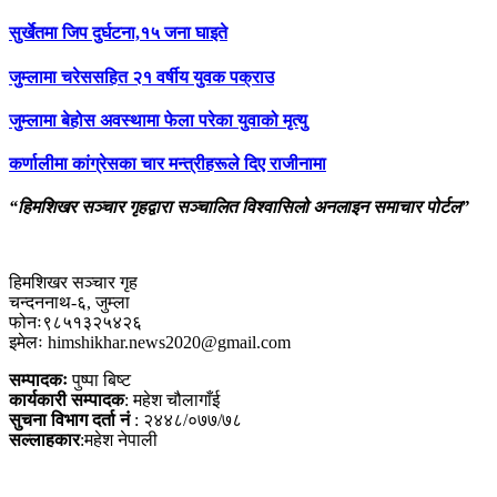
सुर्खेतमा जिप दुर्घटना,१५ जना घाइते
जुम्लामा चरेससहित २१ वर्षीय युवक पक्राउ
जुम्लामा बेहोस अवस्थामा फेला परेका युवाको मृत्यु
कर्णालीमा कांग्रेसका चार मन्त्रीहरूले दिए राजीनामा
“हिमशिखर सञ्चार गृहद्वारा सञ्चालित विश्वासिलो अनलाइन समाचार पोर्टल”
हिमशिखर सञ्चार गृह
चन्दननाथ-६, जुम्ला
फोनः९८५१३२५४२६
इमेलः himshikhar.news2020@gmail.com
सम्पादकः
पुष्पा बिष्ट
कार्यकारी सम्पादक
: महेश चौलागाँई
सुचना विभाग दर्ता नं
: २४४८/०७७/७८
सल्लाहकार
:महेश नेपाली