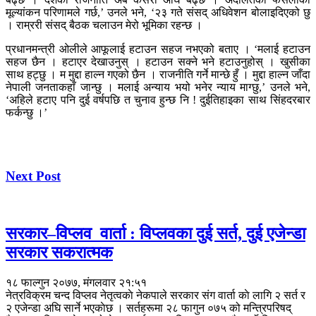
मूल्यांकन परिणामले गर्छ,’ उनले भने, ‘२३ गते संसद् अधिवेशन बोलाइदिएको छु
। राम्ररी संसद् बैठक चलाउन मेरो भूमिका रहन्छ ।
प्रधानमन्त्री ओलीले आफूलाई हटाउन सहज नभएको बताए । ‘मलाई हटाउन
सहज छैन । हटाएर देखाउनुस् । हटाउन सक्ने भने हटाउनुहोस् । खुसीका
साथ हट्छु । म मुद्दा हाल्न गएको छैन । राजनीति गर्ने मान्छे हुँ । मुद्दा हाल्न जाँदा
नेपाली जनताकहाँ जान्छु । मलाई अन्याय भयो भनेर न्याय माग्छु,’ उनले भने,
‘अहिले हटाए पनि दुई वर्षपछि त चुनाव हुन्छ नि ! दुईतिहाइका साथ सिंहदरबार
फर्कन्छु ।’
Next Post
सरकार–विप्लव वार्ता : विप्लवका दुई सर्त, दुई एजेन्डा
सरकार सकरात्मक
१८ फाल्गुन २०७७, मंगलवार २१:५१
नेत्रविक्रम चन्द विप्लव नेतृत्वकाे नेकपाले सरकार संग वार्ता काे लागि २ सर्त र
२ एजेन्डा अघि सार्ने भएकाेछ । सर्तहरूमा २८ फागुन ०७५ को मन्त्रिपरिषद्