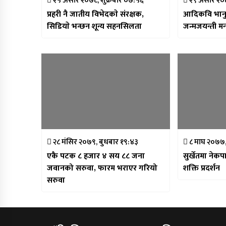
२५ असार २०७८, शुक्रबार ०७:५६
२९ असार २०८
प्रहरी नै जातीय विभेदकाे संरक्षक,
आदिकवि भानु
सिडियाे भन्छन शून्य सहनसिलता
जन्मजयन्ती मन
२८ मंसिर २०७९, बुधबार १९:४३
८ माघ २०७७,
एकै पटक ८ हजार ४ सय ८८ जना
सुर्खेतमा नेकप
जवानको सरुवा, फारम भराएर गरियो
शक्ति प्रदर्शन
सरुवा