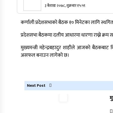
३ बैशाख २०७८, शुक्रबार १५:५९
सुर्खेतमा जिप दुर्घटना,१५ जना घाइते
कर्णाली प्रदेशसभाको बैठक १० मिनेटका लागि स्थग
कर्णालीमा कांग्रेसका चार मन्त्रीहरूले दिए
प्रदेशसभा बैठकमा दलीय आधारमा धारणा राख्ने क्रम
राजीनामा
मुख्यमन्त्री महेन्द्रबहादुर शाहीले आजको बैठकबाट
नेपाली कांग्रेस जुम्लाका कोषाध्यक्ष पाण्डेको
असफल बनाउन लागेको छ।
निधन
Next Post
म