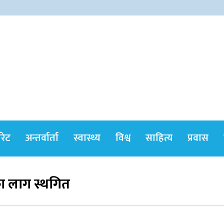
himshikharonline
ोरेट
अन्तर्वार्ता
स्वास्थ्य
विश्व
साहित्य
प्रवास
का लाग स्थगित
सर्वोच्चले खारेज गर्‍यो दानबहादुर बुढाको रिट,
पदमुक्तिको निर्णय कायम