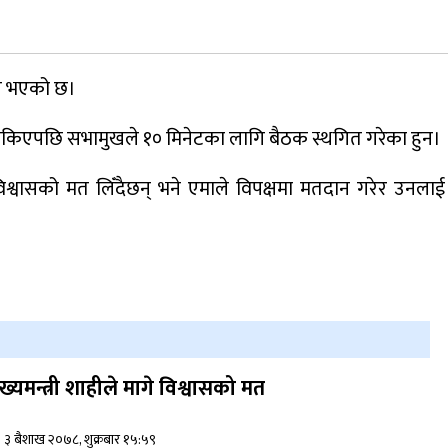
जुम्लामा चरेससहित २१ वर्षीय युवक पक्राउ
ित भएको छ।
नृपध्वज निरौलाको इजलासले उक्त निर्णय
 सकिएपछि सभामुखले १० मिनेटका लागि बैठक स्थगित गरेका हुन।
खारेजको आदेश गरेको हो ।
 विश्वासको मत लिँदैछन् भने एमाले विपक्षमा मतदान गरेर उनलाई
डाेल्पाकाे जगदुल्लाबाट जुम्ला आउँदै गरेकाे जिप
दुर्घटना, एकको मृत्यु
ुख्यमन्त्री शाहीले मागे विश्वासको मत
३ बैशाख २०७८, शुक्रबार १५:५९