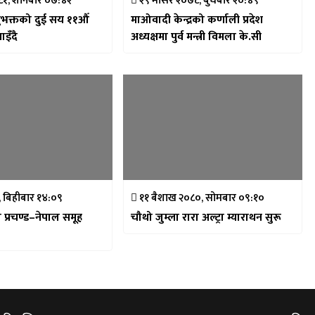
१, शनिबार ०७:४२
२९ मंसिर २०७८, बुधबार २०:४९
भक्तको दुई सय ११औँ
माओवादी केन्द्रको कर्णाली प्रदेश
ाइँदै
अध्यक्षमा पुर्व मन्त्री विमला के.सी
 बिहीबार १४:०९
११ बैशाख २०८०, सोमबार ०९:१०
ा प्रचण्ड–नेपाल समूह
चौथो जुम्ला रारा अल्ट्रा म्याराथन सुरू