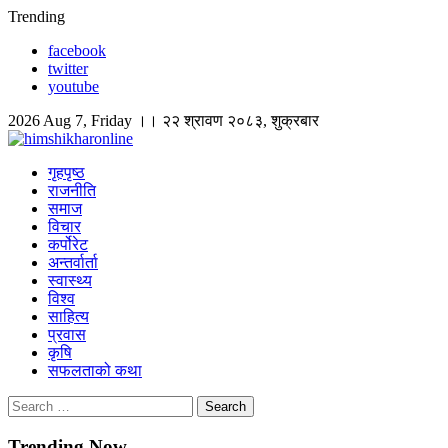
Skip
Trending
to
facebook
content
twitter
youtube
2026 Aug 7, Friday ।। २२ श्रावण २०८३, शुक्रबार
himshikharonline
Himshikhar Online
गृहपृष्ठ
राजनीति
समाज
विचार
कर्पोरेट
अन्तर्वार्ता
स्वास्थ्य
विश्व
साहित्य
प्रवास
कृषि
सफलताको कथा
Search
for:
Trending Now