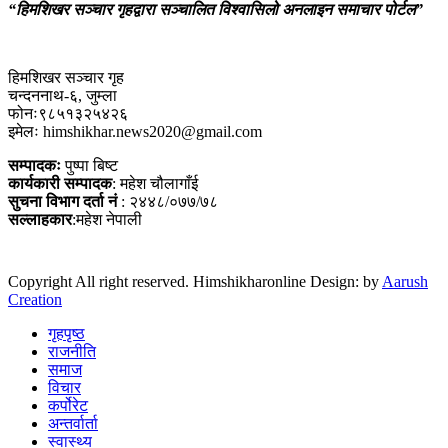
“हिमशिखर सञ्चार गृहद्वारा सञ्चालित विश्वासिलो अनलाइन समाचार पोर्टल”
हिमशिखर सञ्चार गृह
चन्दननाथ-६, जुम्ला
फोनः९८५१३२५४२६
इमेलः himshikhar.news2020@gmail.com
सम्पादकः
पुष्पा बिष्ट
कार्यकारी सम्पादक
: महेश चौलागाँई
सुचना विभाग दर्ता नं
: २४४८/०७७/७८
सल्लाहकार
:महेश नेपाली
Copyright All right reserved. Himshikharonline Design: by
Aarush
Creation
गृहपृष्ठ
राजनीति
समाज
विचार
कर्पोरेट
अन्तर्वार्ता
स्वास्थ्य