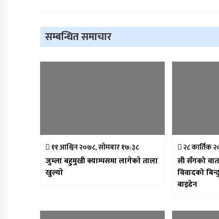
सम्बन्धित समाचार
११ आश्विन २०७८, सोमबार १७:३८
२८ कार्तिक 
जुम्ला बहुमुखी क्याम्पसमा लागेकाे ताला
सी सँगको वार्
खुल्याे
विवादको बिन्
बाइडेन