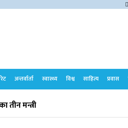
himshikharonline
ोरेट
अन्तर्वार्ता
स्वास्थ्य
विश्व
साहित्य
प्रवास
 तीन मन्त्री
सर्वोच्चले खारेज गर्‍यो दानबहादुर बुढाको रिट,
पदमुक्तिको निर्णय कायम