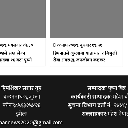
२०७९, मंगलवार १५:३०
११ माघ २०७९, बुधबार १९:५१
रचण्डले सम्हालेका
हिमपातले जुम्लामा यातायात र बिजुली
्ख्या १६ वटा पुग्यो
सेवा अवरुद्ध, जनजीवन कष्टकर
हिमशिखर सञ्चार गृह
सम्पादकः
पुष्पा बिष्ट
चन्दननाथ-६, जुम्ला
कार्यकारी सम्पादक
: महेश च
फोनः९८५१३२५४२६
सुचना विभाग दर्ता नं
: २४४८
इमेलः
सल्लाहकार
:महेश नेपा
khar.news2020@gmail.com