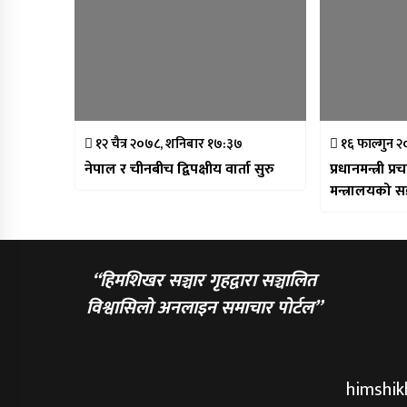
१२ चैत्र २०७८, शनिबार १७:३७
१६ फाल्गुन 
नेपाल र चीनबीच द्विपक्षीय वार्ता सुरु
प्रधानमन्त्री प्
मन्त्रालयको सङ
“हिमशिखर सञ्चार गृहद्वारा सञ्चालित
विश्वासिलो अनलाइन समाचार पोर्टल”
himshi