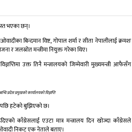
जुम्लामा चरेससहित २१ वर्षीय युवक पक्राउ
ास्त भएका छन्।
नृपध्वज निरौलाको इजलासले उक्त निर्णय
दै माओवादीका बिन्दमान विष्ट, गोपाल शर्मा र सीता नेपालीलाई क्रमशः
खारेजको आदेश गरेको हो ।
ा र जलस्रोत मन्त्रीमा नियुक्त गरेका थिए।
डाेल्पाकाे जगदुल्लाबाट जुम्ला आउँदै गरेकाे जिप
िज्ञप्तिमा उक्त तिनै मन्त्रालयकाे जिम्मेवारी मुख्यमन्त्री आफैसँग
दुर्घटना, एकको मृत्यु
बन्धि प्रदेस प्रमुखकाे कार्यालयकाे विज्ञप्ति
ही पछि हटेकाे बुझिएकाे छ।
ाे काँग्रेसलाई एउटा मात्र मन्त्रालय दिन खाेज्दा काँग्रेसले
माओवादी निकट एक नेताले बताए।