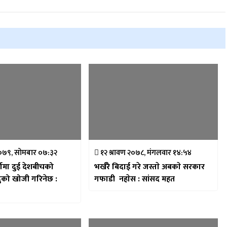
२०७९, सोमबार ०७:३२
१२ श्रावण २०७८, मंगलवार १४:५४
तामा दुई देशबीचको
भर्खरै बिदाई गरे जस्ताे अबकाे सरकार
दुको खोजी गरिनेछ :
गफाडी नहाेस : सांसद महत