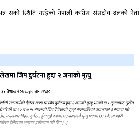
न सक्ने स्थिति नरहेकाे नेपाली कांग्रेस संसदीय दलको नेता
ैलेखमा जिप दुर्घटना हुदा २ जनाकाे मृत्युु
३१ बैशाख २०७८, शुक्रबार २१:३०
्णाली राजमार्गकाे दैलेख खण्ड मा जिप दुर्घटना हुदा २ जनाकाे मृत्यु भएकाे छ । जुम्लाबाट सुर्खेत
ँदै गरेकाे बा २० च ७१५ नम्बरको जिप दैलेखको दुल्लु नगरपालिका वडा नम्बर ३ स्याला भन्ने
उँमा मंगलबार बिहान दुर्घटना हुँदा दुईजनाको घटनास्थलमै मृत्यु भएको छ। जिल्ला प्रहरी
र्यलय दैलेखका अनुसार दुर्घटनामा परी जिप […]