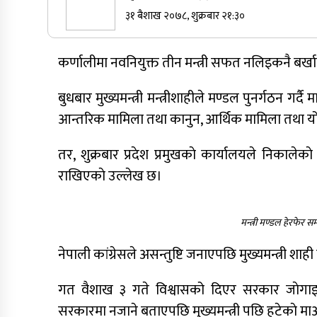
३१ बैशाख २०७८, शुक्रबार २१:३०
सुर्खेतमा जिप दुर्घटना,१५ जना घाइते
कर्णालीमा नवनियुक्त तीन मन्त्री सफत नलिइकनै बर्ख
कर्णालीमा कांग्रेसका चार मन्त्रीहरूले दिए
बुधबार मुख्यमन्त्री मन्त्रीशाहीले मण्डल पुनर्गठन गर्
राजीनामा
आन्तरिक मामिला तथा कानुन, आर्थिक मामिला तथा योजन
नेपाली कांग्रेस जुम्लाका कोषाध्यक्ष पाण्डेको
तर, शुक्रबार प्रदेश प्रमुखकाे कार्यालयले निकालेकाे व
निधन
राखिएकाे उल्लेख छ।
मन्त्री मण्डल हेरफेर सम्
नेपाली कांग्रेसले असन्तुष्टि जनाएपछि मुख्यमन्त्री शा
गत वैशाख ३ गते विश्वासको दिएर सरकार जाेगाइदिएक
सरकारमा नजाने बताएपछि मुख्यमन्त्री पछि हटेकाे 