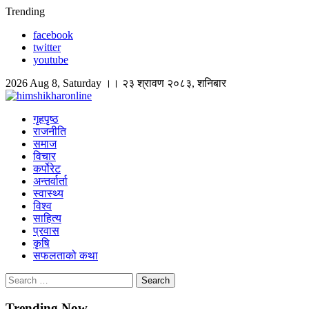
Skip
Trending
to
facebook
content
twitter
youtube
2026 Aug 8, Saturday ।। २३ श्रावण २०८३, शनिबार
himshikharonline
Himshikhar Online
गृहपृष्ठ
राजनीति
समाज
विचार
कर्पोरेट
अन्तर्वार्ता
स्वास्थ्य
विश्व
साहित्य
प्रवास
कृषि
सफलताको कथा
Search
for:
Trending Now