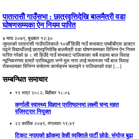
पातारासीे गाउँसभा : छात्रवृत्तिदेखि बालमैत्री वडा
घोषणसम्मका ऐन नियम पारित
४ माघ २०७९, बुधबार १२:३०
जुम्लाको पातारासी गाउँपालिकाले १०औँ हिउँदे गाउँ सभाबाट एमबीबीएस डाक्टर
पढ्ने विद्यार्थीलाई छात्रवृत्तिदेखि बालमैत्री वडा घोषणसम्मका विभिन्न ऐन नियम
पारित गरेको छ । सो हिउँदे गाउँ सभाबाट पालिकाका सबै वडामा बाल विवाह
न्यूनिकरणमा हाम्रो प्रतिबद्धता भन्ने मुल नारा लाई मध्यनजर गर्दे बाल विवाह
रोकथामका विभिन्न सचेतना कार्यक्रम चलाइने र पालिकाको वडा […]
सम्बन्धित समाचार
१९ भाद्र २०८२, बिहीबार १८:०६
कर्णाली स्वास्थ्य विज्ञान प्रतिष्ठानमा लक्ष्मी चन्द महत
रजिस्ट्रार नियुक्त
२२ कार्तिक २०७९, मंगलवार १९:४९
टिकट नपाएको झोकमा केही व्यक्तिले पार्टी छोडे: संयाेज बुढा