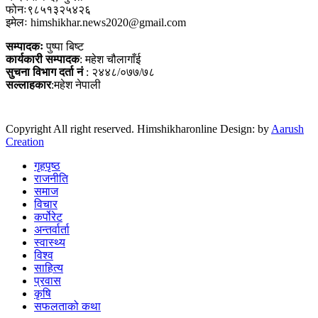
फोनः९८५१३२५४२६
इमेलः himshikhar.news2020@gmail.com
सम्पादकः
पुष्पा बिष्ट
कार्यकारी सम्पादक
: महेश चौलागाँई
सुचना विभाग दर्ता नं
: २४४८/०७७/७८
सल्लाहकार
:महेश नेपाली
Copyright All right reserved. Himshikharonline Design: by
Aarush
Creation
गृहपृष्ठ
राजनीति
समाज
विचार
कर्पोरेट
अन्तर्वार्ता
स्वास्थ्य
विश्व
साहित्य
प्रवास
कृषि
सफलताको कथा