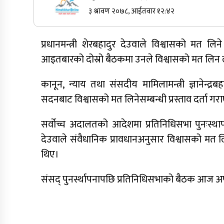
३ श्रावण २०७८, आईतवार १२:४२
सुर्खेतमा जिप दुर्घटना,१५ जना घाइते
प्रधानमन्त्री शेरबहादुर देउवाले विश्वासको मत ल
आइतबारको दोस्रो बैठकमा उनले विश्वासको मत लि
कर्णालीमा कांग्रेसका चार मन्त्रीहरूले दिए
कानून, न्याय तथा संसदीय मामिलामन्त्री ज्ञानेन्द्र
राजीनामा
सदनबाट विश्वासको मत लिनेसम्बन्धी प्रस्ताव दर्त
सर्वोच्च अदालतको आदेशमा प्रतिनिधिसभा पुनःस्थापन
देउवाले संवैधानिक प्रावधानअनुसार विश्वासको मत ल
नेपाली कांग्रेस जुम्लाका कोषाध्यक्ष पाण्डेको
थिए।
निधन
संसद् पुनर्स्थापनापछि प्रतिनिधिसभाको बैठक आज अपर