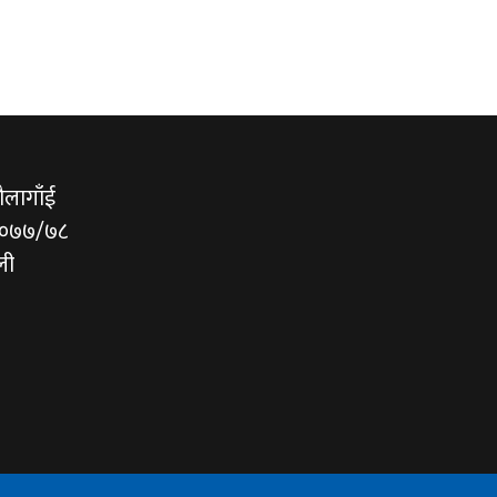
ौलागाँई
/०७७/७८
ली