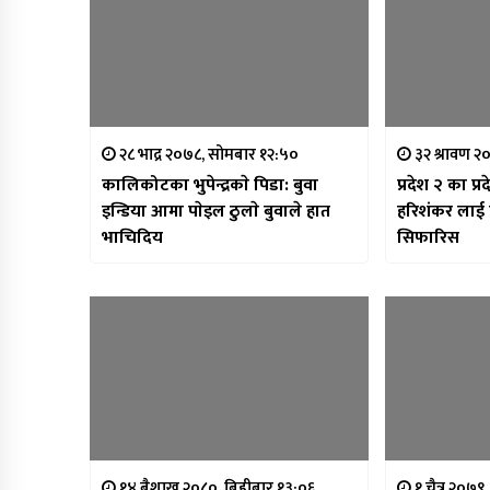
२८ भाद्र २०७८, सोमबार १२:५०
३२ श्रावण २
कालिकोटका भुपेन्द्रकाे पिडा: बुवा
प्रदेश २ का प्र
इन्डिया आमा पाेइल ठुलाे बुवाले हात
हरिशंकर लाई 
भाचिदिय
सिफारिस
१४ बैशाख २०८०, बिहीबार १३:०६
१ चैत्र २०७९