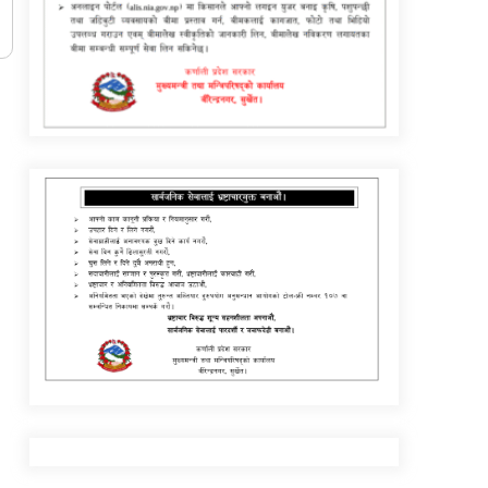
जुम्लामा बेहोस अवस्थामा फेला परेका युवाको
मृत्यु
जुम्लामा महिलामाथि जबरजस्ती करणी प्रयासको
आरोपमा एक पक्राउ
डाेल्पाकाे जगदुल्लाबाट जुम्ला आउँदै गरेकाे जिप
दुर्घटना, एकको मृत्यु