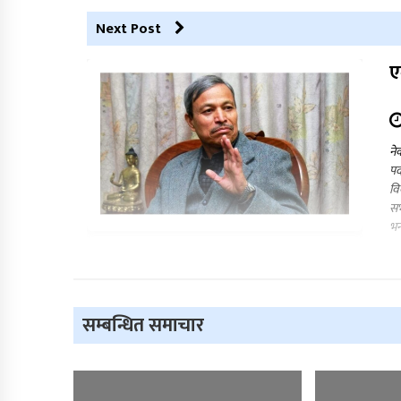
Next Post
ए
ने
पद
वि
सभ
भन
सम्बन्धित समाचार