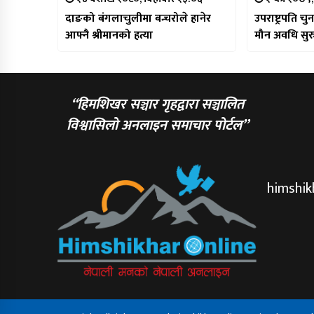
दाङको बंगलाचुलीमा बन्चरोले हानेर
उपराष्ट्रपति 
आफ्नै श्रीमानको हत्या
मौन अवधि सुर
“हिमशिखर सञ्चार गृहद्वारा सञ्चालित
विश्वासिलो अनलाइन समाचार पोर्टल”
himshi