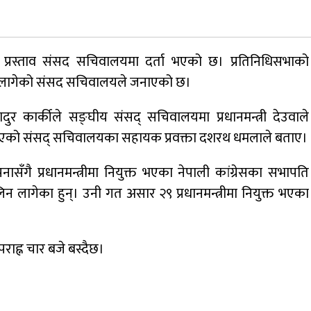
जुम्लामा चरेससहित २१ वर्षीय युवक पक्राउ
िने प्रस्ताव संसद सचिवालयमा दर्ता भएको छ। प्रतिनिधिसभाको
न लागेको संसद सचिवालयले जनाएको छ।
नृपध्वज निरौलाको इजलासले उक्त निर्णय
बहादुर कार्कीले सङ्घीय संसद् सचिवालयमा प्रधानमन्त्री देउवाले
खारेजको आदेश गरेको हो ।
ा गराएको संसद् सचिवालयका सहायक प्रवक्ता दशरथ धमलाले बताए।
ासँगै प्रधानमन्त्रीमा नियुक्त भएका नेपाली कांग्रेसका सभापति
िन लागेका हुन्। उनी गत असार २९ प्रधानमन्त्रीमा नियुक्त भएका
डाेल्पाकाे जगदुल्लाबाट जुम्ला आउँदै गरेकाे जिप
दुर्घटना, एकको मृत्यु
ाह्न चार बजे बस्दैछ।