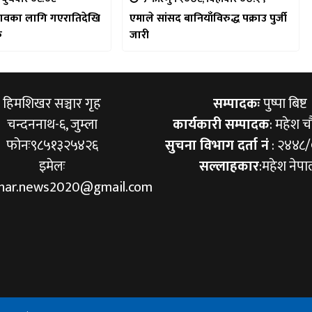
चुनावका लागि गएरातिदेखि
एमाले सांसद बानियाँविरुद्ध पक्राउ पुर्जी
ु
जारी
हिमशिखर सञ्चार गृह
सम्पादकः
पुष्पा बिष्ट
चन्दननाथ-६, जुम्ला
कार्यकारी सम्पादक
: महेश च
फोनः९८५१३२५४२६
सुचना विभाग दर्ता नं
: २४४८
इमेलः
सल्लाहकार
:महेश नेपा
khar.news2020@gmail.com