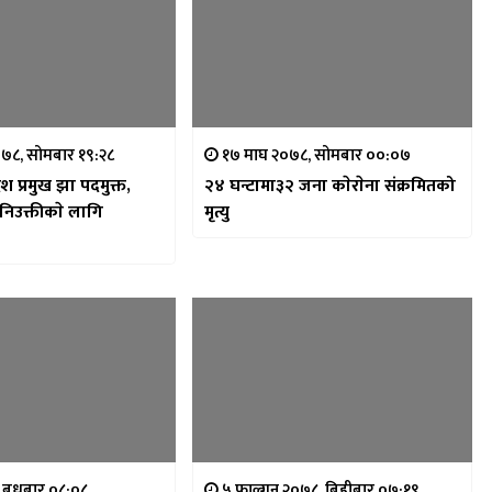
०७८, सोमबार १९:२८
१७ माघ २०७८, सोमबार ००:०७
देश प्रमुख झा पदमुक्त,
२४ घन्टामा३२ जना काेराेना संक्रमितको
निउक्तीकाे लागि
मृत्यु
, बुधबार ०८:०८
५ फाल्गुन २०७८, बिहीबार ०७:१९