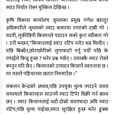
यसलाई रोक्न स्वयम किसान चेतनशील नभएसम्म काँचो
स्याउ निर्यात रोक्न मुस्किल देखिन्छ ।
कृषि विकास कार्यालय जुम्लाका प्रमुख गणेश बहादुर
अधिकारीले जुम्लाको स्याउ बजारमा नगएको दाबी गरे ।
यदपी, लुकीछिपी किसानले पठाउन सक्ने कुरा स्वीकार गरे
। उनी भन्छन,“किसानलाई स्याउ नटिप नलेउ भन्न मिल्दैन् ।
पछि बिक्दैन,छोराछोरीको लुगाफाटो गर्नु पर्यो पछि के
तपाईले किन्नु हुन्छ ? भनेर प्रश्न गर्छन् । ठयाक्कै स्याउ रोक्ने
कानुन पनि छैन् । किसानको उत्पादन किसानै स्वतन्तत्रा छ ।
तर यसले पहिचानमा खतरा निम्त्याउँछ ।”
संकलन केन्द्रको अभाव,पछि उपयुक्त मुल्य नपाउने जस्ता
समस्याले किसानहरु साउनमै स्याउ टिपेर विक्री गर्न बाध्य
छन् । स्याउ किसानलाई भदौ दोस्रो साताभन्दा अघि स्याउ
नटिप,पछि मुल्य पाईन्छ,स्याउ सुरक्षित हुन्छ भनेर ढुक्क