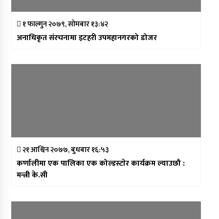
१ फाल्गुन २०७९, सोमबार १३:४२
अनाधिकृत संरचनामा इटहरी उपमहानगरको डोजर
२१ आश्विन २०७७, बुधबार १६:५३
कर्णालीमा एक पालिका एक कोल्डस्टाेर कार्यक्रम ल्याउछौ :
मन्त्री के.सी