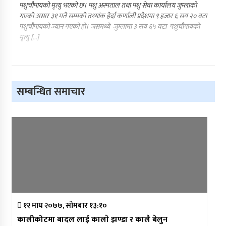
पशुचौपायको मृत्यु भएको छ। पशु अस्पताल तथा पशु सेवा कार्यालय जुम्लाको
गएको असार ३१ गते सम्मको तथ्यांक हेर्दा कर्णाली प्रदेशमा ९ हजार ६ सय २० वटा
पशुचौपायको ज्यान गएको हो। जसमध्ये जुम्लामा ३ सय ६५ वटा पशुचौपायको
मृत्यु […]
सम्बन्धित समाचार
१२ माघ २०७७, सोमबार १३:१०
कालीकोटमा बादल लाई कालाे झण्डा र कालै बेलुन