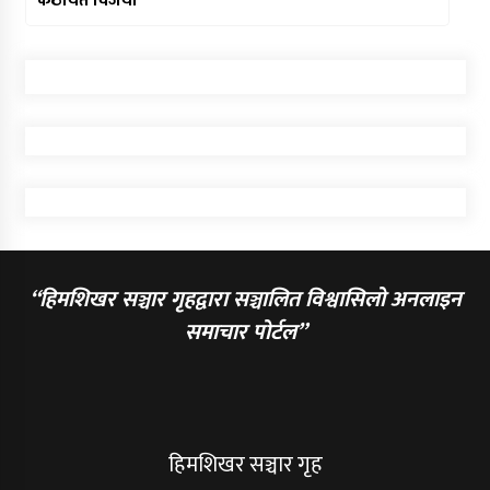
कठायत विजयी
“हिमशिखर सञ्चार गृहद्वारा सञ्चालित विश्वासिलो अनलाइन
समाचार पोर्टल”
हिमशिखर सञ्चार गृह