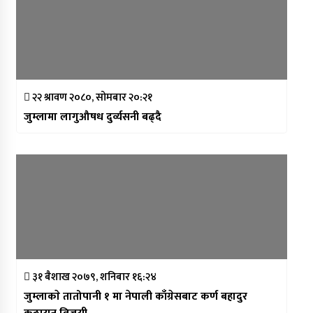
२२ श्रावण २०८०, सोमबार २०:२१
जुम्लामा लागुऔषध दुर्व्यसनी बढ्दै
३१ बैशाख २०७९, शनिबार १६:२४
जुम्लाकाे तातोपानी १ मा नेपाली काँग्रेसबाट कर्ण बहादुर