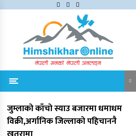
Skip
to
content
Himshikhar Online
Trending Now
जुम्लाको काँचो स्याउ बजारमा धमाधम
विक्री,अर्गानिक जिल्लाको पहिचाननै
जुम्लाबाट सुर्खेत र नेपालगञ्जतर्फ लैजाँदै गरिएको १८०
कार्टुन स्याउ प्रहरीले नियन्त्रणमा
खतरामा