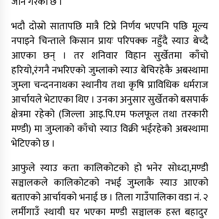
जाने गरेको छ ।
आरोपमा एक पक्राउ
नेपाली कांग्रेस जुम्लाका कोषाध्यक्ष पाण्डेको निधन
भदौ दोस्रो सातापछि मात्रै टिप्ने निर्णय भएपनि पछि मूल्य
नपाइने चिन्ताले किसान प्रायः परिपक्क नहुँदै स्याउ बेच्दै
डाेल्पाकाे जगदुल्लाबाट जुम्ला आउँदै गरेकाे जिप
आएका छन् । तर शनिवार विहान सुर्खेतमा काँचो
दुर्घटना, एकको मृत्यु
हरियो,रंगनै नभरिएको जुम्लाको स्याउ बेचिरहेकै अबस्थामा
डाेल्पाकाे जगदुल्लाबाट जुम्ला आउँदै गरेकाे जिप
जुम्ला चन्दननाथका स्थानीय तथा कृषि प्राविधिक धर्मराज
दुर्घटना, एकको मृत्यु
आर्चायले भेटाएका थिए । उनका अनुसार सुर्खेतको बसपार्क
क्षेत्रमा रहेको (जिल्ला आइ.पि.एम फलफूल तथा तरकारी
मण्डी) मा जुम्लाको काँचो स्याउ विक्री भईरहेकोे अबस्थामा
भेटिएको छ ।
आफुले स्याउ कता कालिकोटको हो भनेर सोध्दा,मण्डी
सञ्चालकले कालिकोटको नभई जुम्लाकै स्याउ आएको
बताएको आर्चायको भनाई छ । तिला गाउँपालिका वडा नं. २
लर्मीगाउँ स्थायी घर भएका मण्डी सञ्चालक हस्त बहादुर