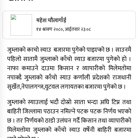
सर्वोच्चले खारेज गर्‍यो दानबहादुर बुढाको रिट,
पदमुक्तिको निर्णय कायम
महेश चाैलागाँई
१४ श्रावण २०८०, आईतवार २३:०८
जुम्लाको काचो स्याउ बजारमा पुगेको पाइएको छ । साउनमै
नेपाली कांग्रेसका वरिष्ठ नेता गोपालमान श्रेष्ठको निधन
पहिलो सातामै जुम्लाको काँचो स्याउ बजारमा पुगेको हो ।
सुर्खेतमा जिप दुर्घटना,१५ जना घाइते
नाफा कमाउने दाउमा किसान र व्यापारीको मिलेमतोमा
जुम्लामा चरेससहित २१ वर्षीय युवक पक्राउ
नपाक्दै जुम्लाको काँचो स्याउ कर्णाली प्रदेशको राजधानी
सुर्खेत,नेपालगन्ज,वुटवल लगायतका बजारमा पुगेको छ ।
जुम्लामा बेहोस अवस्थामा फेला परेका युवाको मृत्यु
जुम्लाको स्याउलाई भदौ दोस्रो साता भन्दा अघि टिप्न तथा
कर्णालीमा कांग्रेसका चार मन्त्रीहरूले दिए राजीनामा
बाहिरी जिल्लामा पठाउन नमिल्ने पटक पटक निर्णय भएको
नृपध्वज निरौलाको इजलासले उक्त निर्णय खारेजको
छ । तर निर्णयको ठाडो उलंघन गर्दै किसान तथा व्यापारीको
आदेश गरेको हो ।
मिलेमत्तोमा जुम्लाको काँचो स्याउ वर्षेनी बाहिरी बजारमा
जुम्लामा महिलामाथि जबरजस्ती करणी प्रयासको