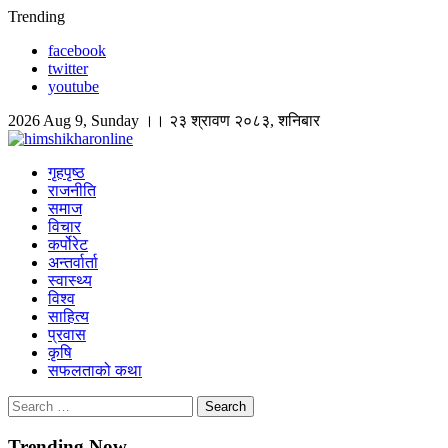
Skip
Trending
to
facebook
content
twitter
youtube
2026 Aug 9, Sunday ।। २३ श्रावण २०८३, शनिबार
himshikharonline
Himshikhar Online
गृहपृष्ठ
राजनीति
समाज
विचार
कर्पोरेट
अन्तर्वार्ता
स्वास्थ्य
विश्व
साहित्य
प्रवास
कृषि
सफलताको कथा
Search
for:
Trending Now