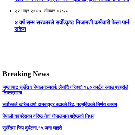
२२ भाद्र २०७७, सोमबार ०९:२८
४ वर्ष सम्म सरकारले सर्वाेत्कृष्ट निजामती कर्मचारी फेला पार्न
सकेन
Breaking News
जुम्लाबाट सुर्खेत र नेपालगञ्जतर्फ लैजाँदै गरिएको १८० कार्टुन स्याउ प्रहरीले
नियन्त्रणमा
सर्वोच्चले खारेज गर्‍यो दानबहादुर बुढाको रिट, पदमुक्तिको निर्णय कायम
नेपाली कांग्रेसका वरिष्ठ नेता गोपालमान श्रेष्ठको निधन
सुर्खेतमा जिप दुर्घटना,१५ जना घाइते