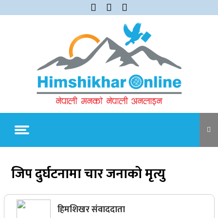
Skip
to
content
Himshikhar Online
Trending Now
जिप दुर्घटनामा चार जनाको मृत्यु
जुम्लाबाट सुर्खेत र नेपालगञ्जतर्फ लैजाँदै गरिएको १८०
कार्टुन स्याउ प्रहरीले नियन्त्रणमा
हिमशिखर संवाददाता