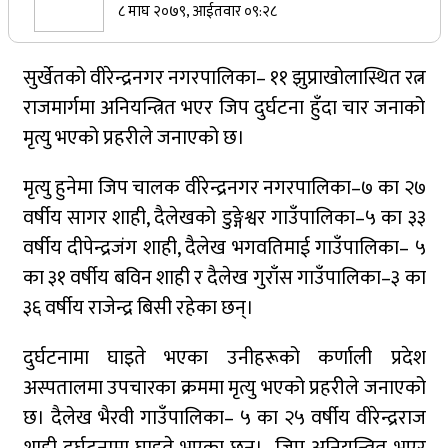
८ माघ २०७९, आईतवार ०९:२८
सर्वोच्चले खारेज गर्‍यो दानबहादुर बुढाको रिट,
पदमुक्तिको निर्णय कायम
सुर्खेतको वीरेन्द्रनगर नगरपालिका– ११ झुप्राखोलास्थित रत्न
राजमार्गमा अनियन्त्रित भएर जिप दुर्घटना हुँदा चार जनाको
मृत्यु भएको प्रहरीले जनाएको छ।
नेपाली कांग्रेसका वरिष्ठ नेता गोपालमान श्रेष्ठको निधन
मृत्यु हुनेमा जिप चालक वीरेन्द्रनगर नगरपालिका–७ का २७
वर्षीय सागर शाही, दैलेखको डुङ्गेश्वर गाउँपालिका–५ का ३३
वर्षीय दीपेन्द्रजंग शाही, दैलेख भगवतिमाई गाउँपालिका– ५
सुर्खेतमा जिप दुर्घटना,१५ जना घाइते
का ३१ वर्षीय बविन शाही र दैलेख गुराँस गाउँपालिका–३ का
३६ वर्षीय राजेन्द्र बिसी रहेका छन्।
जुम्लामा चरेससहित २१ वर्षीय युवक पक्राउ
दुर्घटनामा घाइते भएका उनीहरूको कर्णाली प्रदेश
अस्पतालमा उपचारका क्रममा मृत्यु भएको प्रहरीले जनाएको
छ। दैलेख भैरवी गाउँपालिका– ५ का २५ वर्षीय वीरेन्द्रराज
जुम्लामा बेहोस अवस्थामा फेला परेका युवाको मृत्यु