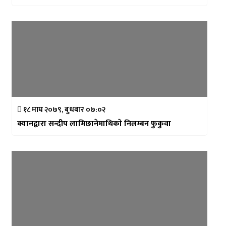
१८ माघ २०७९, बुधबार ०७:०२
क्यानद्वारा सन्दीप लामिछानेमाथिकाे निलम्बन फुकुवा