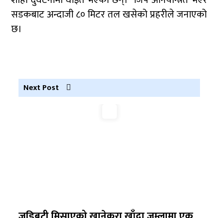
शाही दुर्घटनामा घाइते भएका छन्। जिप अनियन्त्रित भएर
सडकबाट अन्दाजी ८० मिटर तल खसेको प्रहरीले जनाएको
छ।
कर्णालीमा कांग्रेसका चार मन्त्रीहरूले दिए राजीनामा
नृपध्वज निरौलाको इजलासले उक्त निर्णय खारेजको
आदेश गरेको हो ।
Next Post
जुम्लामा महिलामाथि जबरजस्ती करणी प्रयासको
आरोपमा एक पक्राउ
नेपाली कांग्रेस जुम्लाका कोषाध्यक्ष पाण्डेको निधन
डाेल्पाकाे जगदुल्लाबाट जुम्ला आउँदै गरेकाे जिप
दुर्घटना, एकको मृत्यु
डाेल्पाकाे जगदुल्लाबाट जुम्ला आउँदै गरेकाे जिप
दुर्घटना, एकको मृत्यु
जडिबुटी मिसाएको खानेकुरा खाँदा जुम्लामा एक