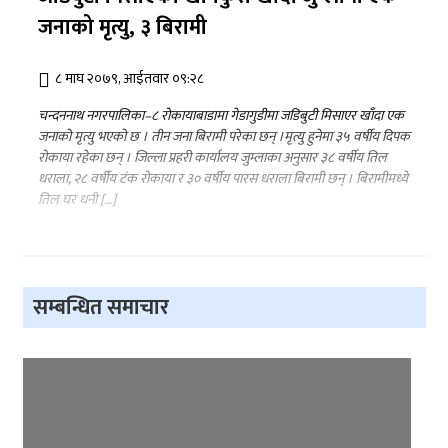
जनाको मृत्यु, ३ बिरामी
८ माघ २०७९, आईतवार ०९:२८
चन्दननाथ नगरपालिका–८ रोकायाबाडामा गेडागुडीमा जडिबुटी मिसाएर खाँदा एक
जनाको मृत्यु भएको छ । तीन जना बिरामी परेका छन् ।मृत्यु हुनेमा ३५ वर्षीय दिपक
रोकाया रहेका छन् । जिल्ला प्रहरी कार्यालय जुम्लाका अनुसार ३८ वर्षीय तिल
धराला, २८ वर्षीय टंक रोकाया र ३० वर्षीय पारस धराला बिरामी छन् । बिरामीमध्ये
तिल घर धनी […]
सम्बन्धित समाचार