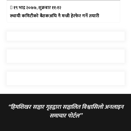
१९ भाद्र २०७७, शुक्रबार ११:१२
स्थायी कमिटीको बैठकअघि नै मन्त्री हेरफेर गर्ने तयारी
“हिमशिखर सञ्चार गृहद्वारा सञ्चालित विश्वासिलो अनलाइन
समाचार पोर्टल”