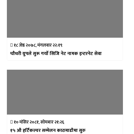
१८ जेष्ठ २०७८, मंगलवार २२:१९
चाैधरी ग्रुपले सुरू गर्याे सिजि नेट नामक इन्टरनेट सेवा
१० मंसिर २०८१, सोमबार २१:२६
१५ औ हर्टिकल्चर सम्मेलन काठमाडौमा सुरु