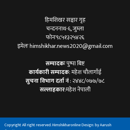
हिमशिखर सञ्चार गृह
चन्दननाथ-६, जुम्ला
फोनः९८५१३२५४२६
इमेलः himshikhar.news2020@gmail.com
सम्पादकः
पुष्पा बिष्ट
कार्यकारी सम्पादक
: महेश चौलागाँई
सुचना विभाग दर्ता नं
: २४४८/०७७/७८
सल्लाहकार
:महेश नेपाली
Copyright All right reserved. Himshikharonline Design: by
Aarush