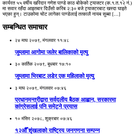
कार्यरत ५५ वर्षीय खरिदार गणेश पाण्डे काठ बोकेको ट्याक्टर (क.१.त.१२ नं.)
मा सवार रहँदा आइतबार दिउँसो करिब २:३० बजे ट्याक्टरबाट खस्दा घाइते
भएका हुन्। टाउकोमा चोट लागेका पाण्डेलाई तत्कालै नायब सुब्बा […]
सम्बन्धित समाचार
२४ माघ २०७९, मंगलवार ११:४८
जुम्लामा आगाेमा जलेर बालिकाको मृत्यु
३० कार्तिक २०७९, बुधबार १७:१०
जुम्लामा भिरबाट लडेर एक महिलाको मृत्यु
३ माघ २०७९, मंगलवार ०७:४६
प्रधानमन्त्रीद्वारा सर्वदलीय बैठक आह्वान, सरकारमा
कांग्रेसलाई पनि समेट्ने प्रयास
१० मंसिर २०७८, शुक्रबार ०७:४६
१२औँ शृंखलाको राष्ट्रिय जनगणना सम्पन्न