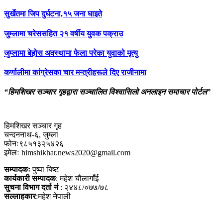
सुर्खेतमा जिप दुर्घटना,१५ जना घाइते
जुम्लामा चरेससहित २१ वर्षीय युवक पक्राउ
जुम्लामा बेहोस अवस्थामा फेला परेका युवाको मृत्यु
कर्णालीमा कांग्रेसका चार मन्त्रीहरूले दिए राजीनामा
“हिमशिखर सञ्चार गृहद्वारा सञ्चालित विश्वासिलो अनलाइन समाचार पोर्टल”
हिमशिखर सञ्चार गृह
चन्दननाथ-६, जुम्ला
फोनः९८५१३२५४२६
इमेलः himshikhar.news2020@gmail.com
सम्पादकः
पुष्पा बिष्ट
कार्यकारी सम्पादक
: महेश चौलागाँई
सुचना विभाग दर्ता नं
: २४४८/०७७/७८
सल्लाहकार
:महेश नेपाली