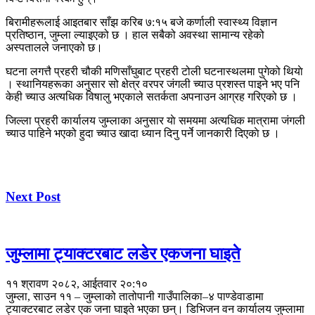
बिरामीहरूलाई आइतबार साँझ करिब ७:१५ बजे कर्णाली स्वास्थ्य विज्ञान
प्रतिष्ठान, जुम्ला ल्याइएको छ । हाल सबैको अवस्था सामान्य रहेको
अस्पतालले जनाएको छ।
घटना लगत्तै प्रहरी चौकी मणिसाँघुबाट प्रहरी टोली घटनास्थलमा पुगेको थियाे
। स्थानियहरूका अनुसार सो क्षेत्र वरपर जंगली च्याउ प्रशस्त पाइने भए पनि
केही च्याउ अत्यधिक विषालु भएकाले सतर्कता अपनाउन आग्रह गरिएको छ ।
जिल्ला प्रहरी कार्यालय जुम्लाका अनुसार याे समयमा अत्यधिक मात्रामा जंगली
च्याउ पाहिने भएको हुदा च्याउ खादा ध्यान दिनु पर्ने जानकारी दिएकाे छ ।
Next Post
जुम्लामा ट्याक्टरबाट लडेर एकजना घाइते
११ श्रावण २०८२, आईतवार २०:१०
जुम्ला, साउन ११ – जुम्लाको तातोपानी गाउँपालिका–४ पाण्डेवाडामा
ट्याक्टरबाट लडेर एक जना घाइते भएका छन्। डिभिजन वन कार्यालय जुम्लामा