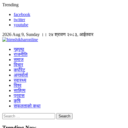
Skip
Trending
to
facebook
content
twitter
youtube
2026 Aug 9, Sunday ।। २४ श्रावण २०८३, आईतवार
himshikharonline
Himshikhar Online
गृहपृष्ठ
राजनीति
समाज
विचार
कर्पोरेट
अन्तर्वार्ता
स्वास्थ्य
विश्व
साहित्य
प्रवास
कृषि
सफलताको कथा
Search
for:
Trending Now