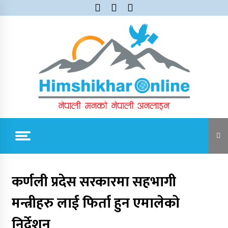
Skip
to
content
Himshikhar Online
Trending Now
कर्णली प्रदेस सरकारमा सहभागी
मन्त्रीहरु लाई फिर्ता हुन एमालेको
जुम्लाबाट सुर्खेत र नेपालगञ्जतर्फ लैजाँदै गरिएको १८०
कार्टुन स्याउ प्रहरीले नियन्त्रणमा
निर्देशन