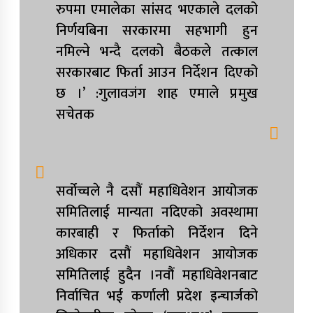
आरोपमा एक पक्राउ
रुपमा एमालेका सांसद भएकाले दलको
निर्णयबिना सरकारमा सहभागी हुन
नेपाली कांग्रेस जुम्लाका कोषाध्यक्ष पाण्डेको निधन
नमिल्ने भन्दै दलको बैठकले तत्काल
डाेल्पाकाे जगदुल्लाबाट जुम्ला आउँदै गरेकाे जिप
सरकारबाट फिर्ता आउन निर्देशन दिएको
दुर्घटना, एकको मृत्यु
छ ।’ :गुलावजंग शाह एमाले प्रमुख
डाेल्पाकाे जगदुल्लाबाट जुम्ला आउँदै गरेकाे जिप
सचेतक
दुर्घटना, एकको मृत्यु
सर्वोच्चले नै दसौं महाधिवेशन आयोजक
समितिलाई मान्यता नदिएको अवस्थामा
कारबाही र फिर्ताको निर्देशन दिने
अधिकार दसौं महाधिवेशन आयोजक
समितिलाई हुदैन ।नवौं महाधिवेशनबाट
निर्वाचित भई कर्णाली प्रदेश इन्चार्जको