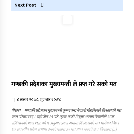
Next Post
गण्डकी प्रदेशका मुख्यमन्त्री ले प्रप्त गरे सको मत
४ असार २०७८, शुक्रबार २०:१८
पोखरा – गण्डकी प्रदेशका मुख्यमन्त्री कृष्णचन्द्र नेपाली पोखरेलले विश्वासको मत
प्राप्त गरेका छन् । यही जेठ २९ गते मुख्य मन्त्री नियुक्त भएका नेपालीले आज
संविधानकाे धारा १६८ काे ५ अनुसार प्रदस सभामा विस्वासकाे मत मागेका थिए ।
६० सदस्यीय प्रदेश सभामा उनको पक्षमा ३१ मत प्राप्त भएको छ । विपक्षमा […]