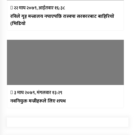
२२ माघ २०७९, आईतवार १६:३८
रविले गृह मन्त्रालय नपाएपछि रास्वपा सरकारबाट बाहिरियाे
(भिडियाे
३ माघ २०७९, मंगलवार १३:२९
नवनियुक्त मन्त्रीहरूले लिए शपथ