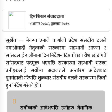
सर्वोच्चले खारेज गर्‍यो दानबहादुर बुढाको रिट,
पदमुक्तिको निर्णय कायम
हिमशिखर संवाददाता
४ असार २०७८, शुक्रबार २०:१८
सुर्खेत — नेकपा एमाले कर्णाली प्रदेश संसदीय दलले
नेपाली कांग्रेसका वरिष्ठ नेता गोपालमान श्रेष्ठको निधन
नमाओवादी नेतृत्वको सरकारमा सहभागी आफ्ना ३
सुर्खेतमा जिप दुर्घटना,१५ जना घाइते
सांसदलाई राजीनामा दिन निर्देशन दिएको छ । वैशाख ४ गते
जुम्लामा चरेससहित २१ वर्षीय युवक पक्राउ
सांसदबाट पदमुक्त भएपछि सरकारमा सहभागी भएका
उनीहरुलाई सर्वोच्च अदालतले अन्तरिम आदेशबाट
जुम्लामा बेहोस अवस्थामा फेला परेका युवाको मृत्यु
पुनर्वहाली गरेपछि शुक्रबार संसदीय दलले सरकारमा फिर्ता
कर्णालीमा कांग्रेसका चार मन्त्रीहरूले दिए राजीनामा
हुन निर्देश गरेको हो ।
नृपध्वज निरौलाको इजलासले उक्त निर्णय खारेजको
आदेश गरेको हो ।
सर्वोच्चको आदेशपछि उनीहरु वैधानिक
जुम्लामा महिलामाथि जबरजस्ती करणी प्रयासको