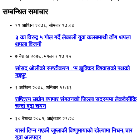
सम्बन्धित समाचार
११ आश्विन २०७८, सोमबार १७:०४
३ का विरुद्व ५ गाेल गर्दै लेकाली युवा कलबमाथी ढाँण थपला
थपला विजयी
७ बैशाख २०७८, मंगलवार १७:२५
सांसद ओलीको स्पष्टीकरण -‘म झुक्किर विश्वासको पक्षको
गइछु’
९ आश्विन २०७८, शनिबार १९:३३
राष्ट्रिय उद्योग व्यापार संगठनकाे जिल्ला सदस्यमा लेकवेसीकि
चन्दा बुढा चयन
३० बैशाख २०८१, आईतवार २१:२८
यार्सा टिप्न गएकी जुम्लाकी विष्णुमायाको डोल्पामा निधन,चार
यूवा अलपत्र