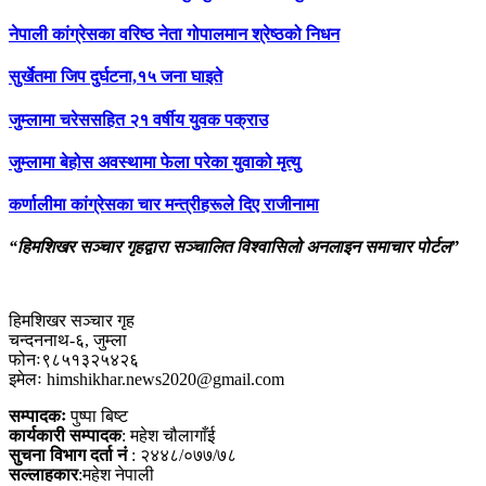
नेपाली कांग्रेसका वरिष्ठ नेता गोपालमान श्रेष्ठको निधन
सुर्खेतमा जिप दुर्घटना,१५ जना घाइते
जुम्लामा चरेससहित २१ वर्षीय युवक पक्राउ
जुम्लामा बेहोस अवस्थामा फेला परेका युवाको मृत्यु
कर्णालीमा कांग्रेसका चार मन्त्रीहरूले दिए राजीनामा
“हिमशिखर सञ्चार गृहद्वारा सञ्चालित विश्वासिलो अनलाइन समाचार पोर्टल”
हिमशिखर सञ्चार गृह
चन्दननाथ-६, जुम्ला
फोनः९८५१३२५४२६
इमेलः himshikhar.news2020@gmail.com
सम्पादकः
पुष्पा बिष्ट
कार्यकारी सम्पादक
: महेश चौलागाँई
सुचना विभाग दर्ता नं
: २४४८/०७७/७८
सल्लाहकार
:महेश नेपाली