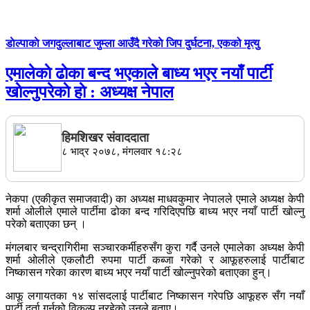
डाेल्पाकाे जगदुल्लाबाट जुम्ला आउँदै गरेकाे जिप दुर्घटना, एकको मृत्यु
एमालेकाे ढाेका बन्द भएकाले बाध्य भएर नयाँ पार्टी
खाेल्नुपरेकाे हाे : अध्यक्ष नेपाल
हिमशिखर संवाददाता
८ भाद्र २०७८, मंगलवार १८:२८
नेकपा (एकीकृत समाजवादी) का अध्यक्ष माधवकुमार नेपालले एमाले अध्यक्ष केपी
शर्मा ओलीले एमाले पार्टीमा ढोका बन्द गरिदिएपछि बाध्य भएर नयाँ पार्टी खोल्नु
परेको बताएका छन् ।
मंगलबार चन्द्रागिरीमा सञ्चारकर्मीहरुसँग कुरा गर्दै उनले एमालेका अध्यक्ष केपी
शर्मा ओलीले एकलौटी रुपमा पार्टी कब्जा गरेको र आफूहरुलाई पार्टीबाट
निष्कासन गरेका कारण बाध्य भएर नयाँ पार्टी खोल्नुपरेको बताएका हुन्।
आफू लगायतका १४ सांसदलाई पार्टीबाट निष्कासन गरेपछि आफूहरु सँग नयाँ
पार्टी दर्ता गर्नुको विकल्प नरहेको उनले बताए।