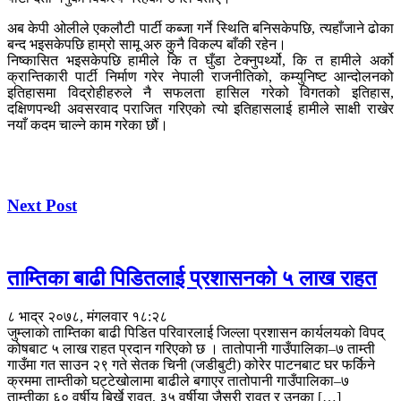
अब केपी ओलीले एकलौटी पार्टी कब्जा गर्ने स्थिति बनिसकेपछि, त्यहाँजाने ढोका
बन्द भइसकेपछि हाम्रो सामू अरु कुनै विकल्प बाँकी रहेन।
निष्कासित भइसकेपछि हामीले कि त घुँडा टेक्नुपर्थ्यो, कि त हामीले अर्को
क्रान्तिकारी पार्टी निर्माण गरेर नेपाली राजनीतिको, कम्युनिष्ट आन्दोलनको
इतिहासमा विद्रोहीहरुले नै सफलता हासिल गरेको विगतको इतिहास,
दक्षिणपन्थी अवसरवाद पराजित गरिएको त्यो इतिहासलाई हामीले साक्षी राखेर
नयाँ कदम चाल्ने काम गरेका छौं।
Next Post
ताम्तिका बाढी पिडितलाई प्रशासनकाे ५ लाख राहत
८ भाद्र २०७८, मंगलवार १८:२८
जुम्लाकाे ताम्तिका बाढी पिडित परिवारलाई जिल्ला प्रशासन कार्यलयकाे विपद्
कोषबाट ५ लाख राहत प्रदान गरिएको छ । तातोपानी गाउँपालिका–७ ताम्ती
गाउँमा गत साउन २९ गते सेतक चिनी (जडीबुटी) कोरेर पाटनबाट घर फर्किने
क्रममा ताम्तीको घट्टेखोलामा बाढीले बगाएर तातोपानी गाउँपालिका–७
ताम्तीका ६० वर्षीय बिर्खे रावत, ३५ वर्षीया जैसरी रावत र उनका […]