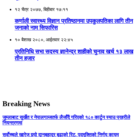
१२ चैत्र २०७७, बिहीबार १७:११
कर्णाली स्वास्थ्य विज्ञान प्रतिष्ठानमा उपकुलपतिका लागि तीन
जनाको नाम सिफारिस
१० बैशाख २०८०, आईतवार २२:४५
प्रतिनिधि सभा सदस्य ज्ञानेन्द्र शाहीकाे चुनाव खर्च १३ लाख
तीन हजार
Breaking News
जुम्लाबाट सुर्खेत र नेपालगञ्जतर्फ लैजाँदै गरिएको १८० कार्टुन स्याउ प्रहरीले
नियन्त्रणमा
सर्वोच्चले खारेज गर्‍यो दानबहादुर बुढाको रिट, पदमुक्तिको निर्णय कायम