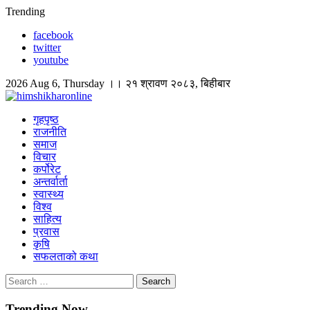
Skip
Trending
to
facebook
content
twitter
youtube
2026 Aug 6, Thursday ।। २१ श्रावण २०८३, बिहीबार
himshikharonline
Himshikhar Online
गृहपृष्ठ
राजनीति
समाज
विचार
कर्पोरेट
अन्तर्वार्ता
स्वास्थ्य
विश्व
साहित्य
प्रवास
कृषि
सफलताको कथा
Search
for:
Trending Now