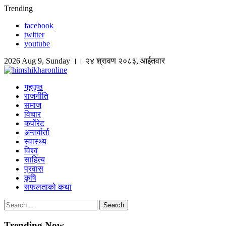
Skip
Trending
to
facebook
content
twitter
youtube
2026 Aug 9, Sunday ।। २४ श्रावण २०८३, आईतवार
himshikharonline
Himshikhar Online
गृहपृष्ठ
राजनीति
समाज
विचार
कर्पोरेट
अन्तर्वार्ता
स्वास्थ्य
विश्व
साहित्य
प्रवास
कृषि
सफलताको कथा
Search
for:
Trending Now