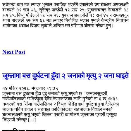
सबैभन्दा कम मत ल्याएर भुसाल पराजित भएसँगै एमालेको उपाध्यक्षमा अष्टलक्ष्मी
शाक्यले १९ सय ७६, सुरेन्द्र पाण्डेले १९ सय २५, सुवासचन्द्र नेम्वाङले १८
सय ६५, विष्णु पौडेलले १८ सय ५६, युवराज ज्ञवालीले १८ सय ४२ र रामबहादुर
थापा बादलले १७ सय ६८ मत ल्याएर निर्वाचित भएका एमाले केन्द्रीय निर्वाचन
आयोगका अध्यक्ष विजय सुव्वाले अन्तिम मत परिणाम घोषणा गरेका हुन्।
Next Post
जुम्लामा बस दुर्घटना हुँदा २ जनाको मृत्यु २ जना घाइते
१४ मंसिर २०७८, मंगलवार १९:३५
जुम्लामा बस दुर्घटना हुँदा दुई जनाको मृत्यु भएको छ ।कनकासुन्दरी
गाउँपालिकाको गोठिज्युला देखि नेपालगंजका लागि छुटेको ना ६ ख ४४३८
नम्वरको बस सिँजा गाउँपालिका २ स्थित घोडेङ्गामा दुर्घटना हुदा दैलेखका
चालक नविन रावल र सहचाल कालिकोटका सहचालक विशाल बमको
घटनास्थलमै मृत्यु भएकाे जिल्ला प्रहरी कार्यालय जुम्लाका प्रहरी प्रमुख
डिएसपी नरेन्द्र […]