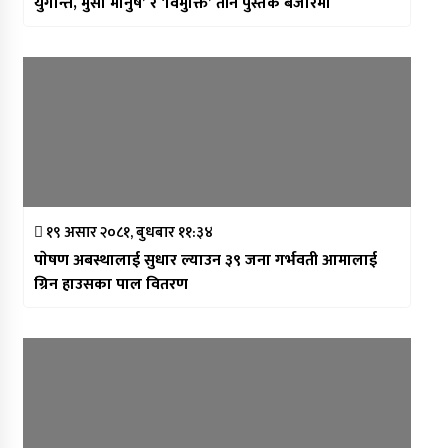
युगान्त, मुसा मानुष’ र ‘विमुक्ति’ तीन पुस्तक बजारमा
१९ असार २०८१, बुधबार ११:३४
पाेषण अबस्थालाई सुधार ल्याउन ३९ जना गर्भवती आमालाई
ग्रिन हाउसका पाल वितरण