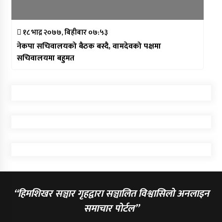
१८ भाद्र २०७७, बिहीबार ०७:५३
नेकपा सचिवालयको बैठक बस्दै, वामदेवको पक्षमा
सचिवालयमा बहुमत
“हिमशिखर सञ्चार गृहद्वारा सञ्चालित विश्वासिलो अनलाइन
समाचार पोर्टल”