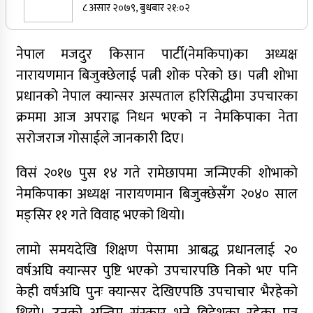
८ असार २०७९, बुधबार २१:०२
सर्वोच्चले खारेज गर्‍यो दानबहादुर बुढाको रिट,
पदमुक्तिको निर्णय कायम
नेपाल मजदुर किसान पार्टी(नेमकिपा)का अध्यक्ष
नेपाली कांग्रेसका वरिष्ठ नेता गोपालमान श्रेष्ठको निधन
नारायणमान बिजुक्छेलाई पत्नी शोक परेको छ। पत्नी शोभा
प्रधानको नेपाल क्यान्सर अस्पताल हरिसिद्धीमा उपचारका
क्रममा आज अपराह्न निधन भएको न नेमकिपाका नेता
सुर्खेतमा जिप दुर्घटना,१५ जना घाइते
सरोजराज गोसाईले जानकारी दिए।
जुम्लामा चरेससहित २१ वर्षीय युवक पक्राउ
विसं २०१७ पुस १४ गते रामेछापमा जन्मिएकी शोभाकाे
नेमकिपाका अध्यक्ष नारायणमान बिजुक्छेसँग २०४० साल
मङ्सिर ११ गते विवाह भएको थियो।
जुम्लामा बेहोस अवस्थामा फेला परेका युवाको मृत्यु
लामाे समयदेखि शिक्षण पेसामा आबद्ध प्रधानलाई २०
वर्षअघि क्यान्सर पुष्टि भएकाे उपचारपछि निको भए पनि
कर्णालीमा कांग्रेसका चार मन्त्रीहरूले दिए राजीनामा
केही वर्षअघि पुनः क्यान्सर देखिएपछि उपचाचार भैरहेको