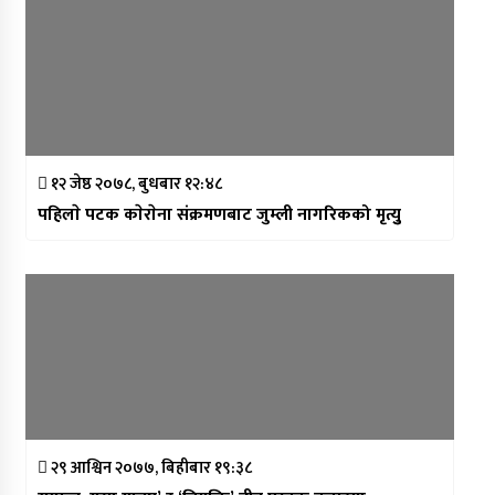
१२ जेष्ठ २०७८, बुधबार १२:४८
पहिलाे पटक काेराेना संक्रमणबाट जुम्ली नागरिकको मृत्युु
२९ आश्विन २०७७, बिहीबार १९:३८