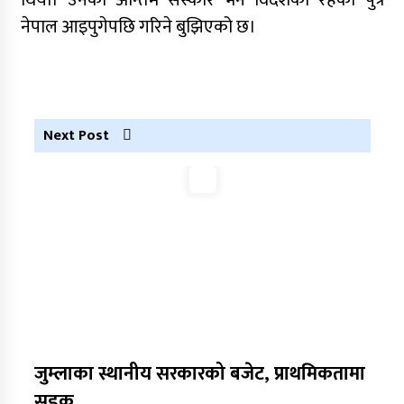
थियाे। उनको अन्तिम संस्कार भने विदेशका रहेका पुत्र
नेपाल आइपुगेपछि गरिने बुझिएको छ।
नृपध्वज निरौलाको इजलासले उक्त निर्णय खारेजको
आदेश गरेको हो ।
जुम्लामा महिलामाथि जबरजस्ती करणी प्रयासको
आरोपमा एक पक्राउ
Next Post
नेपाली कांग्रेस जुम्लाका कोषाध्यक्ष पाण्डेको निधन
डाेल्पाकाे जगदुल्लाबाट जुम्ला आउँदै गरेकाे जिप
दुर्घटना, एकको मृत्यु
डाेल्पाकाे जगदुल्लाबाट जुम्ला आउँदै गरेकाे जिप
दुर्घटना, एकको मृत्यु
जुम्लाका स्थानीय सरकारको बजेट, प्राथमिकतामा
सडक