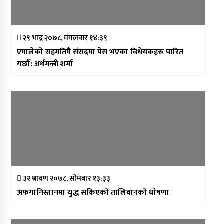
२९ भाद्र २०७८, मंगलवार १४:३९
एमालेको सहमतिमै संसदमा पेस भएका विधेयकहरू पारित
गर्छाै: अर्थमन्त्री शर्मा
३२ श्रावण २०७८, सोमबार १३:३३
अफगानिस्तानमा युद्ध सकिएकाे तालिवानकाे घाेषणा