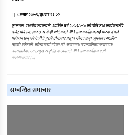
८ असार २०७९, बुधबार २१:०२
जुम्लाका स्थानीय सरकारले आर्थिक वर्ष २०७९/०८० को नीति तथा कार्यक्रमसँगै
बजेट पनि ल्याएका छन। केही पालिकाले नीति तथा कार्यक्रमलाई फरक ढंगले
पस्केका छन् भने केहीले पुरानै ढाँचाबाट प्रस्तुत गरेका छन्। जुम्लाका स्थानिय
तहकाे बजेटकाे बारेमा चर्चा गरेका छाै चन्दननाथ नगरपालिका चन्दननाथ
नगरपालिका नगरप्रमुख राजुसिंह कठायतले नीति तथा कार्यक्रम ९औं
नगरसभाबाट […]
सम्बन्धित समाचार