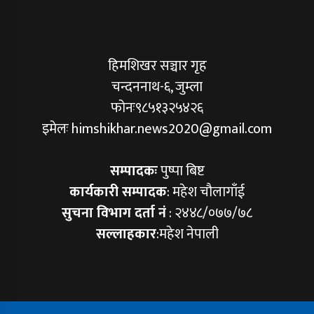
हिमशिखर सञ्चार गृह
चन्दननाथ-६, जुम्ला
फोनः९८५१३२५४२६
इमेलः himshikhar.news2020@gmail.com
सम्पादकः
पुष्पा बिष्ट
कार्यकारी सम्पादक
: महेश चौलागाँई
सुचना विभाग दर्ता नं
: २४४८/०७७/७८
सल्लाहकार
:महेश नेपाली