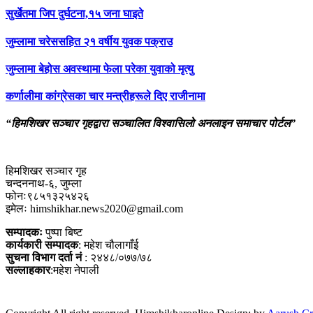
सुर्खेतमा जिप दुर्घटना,१५ जना घाइते
जुम्लामा चरेससहित २१ वर्षीय युवक पक्राउ
जुम्लामा बेहोस अवस्थामा फेला परेका युवाको मृत्यु
कर्णालीमा कांग्रेसका चार मन्त्रीहरूले दिए राजीनामा
“हिमशिखर सञ्चार गृहद्वारा सञ्चालित विश्वासिलो अनलाइन समाचार पोर्टल”
हिमशिखर सञ्चार गृह
चन्दननाथ-६, जुम्ला
फोनः९८५१३२५४२६
इमेलः himshikhar.news2020@gmail.com
सम्पादकः
पुष्पा बिष्ट
कार्यकारी सम्पादक
: महेश चौलागाँई
सुचना विभाग दर्ता नं
: २४४८/०७७/७८
सल्लाहकार
:महेश नेपाली