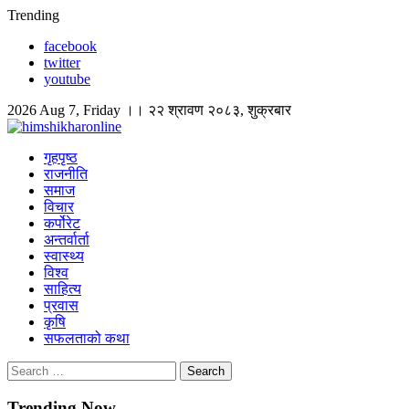
Skip
Trending
to
facebook
content
twitter
youtube
2026 Aug 7, Friday ।। २२ श्रावण २०८३, शुक्रबार
himshikharonline
Himshikhar Online
गृहपृष्ठ
राजनीति
समाज
विचार
कर्पोरेट
अन्तर्वार्ता
स्वास्थ्य
विश्व
साहित्य
प्रवास
कृषि
सफलताको कथा
Search
for:
Trending Now