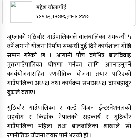
महेश चाैलागाँई
सर्वोच्चले खारेज गर्‍यो दानबहादुर बुढाको रिट,
१० फाल्गुन २०७९, बुधबार ०९:१०
पदमुक्तिको निर्णय कायम
जुम्लाको गुठिचौर गाउँपालिकाले बालबालिका समबन्धी ५
वर्षे लगानी योजना निर्माण सम्बन्धी दुई दिने कार्यशाला गोष्ठि
नेपाली कांग्रेसका वरिष्ठ नेता गोपालमान श्रेष्ठको निधन
सम्पन गरेकोे छ । आगामी पाँच वर्षभित्र बालविवाह
सुर्खेतमा जिप दुर्घटना,१५ जना घाइते
मुक्तगाउँपालिका घोषणा गर्नका लागि अपनाउनुपर्ने
कार्ययोजनासहित रणनीतिक योजना तयार पारिएको
गाउँपालिका अध्यक्ष तथा कार्यक्रम सभाअध्यक्ष दानबहादुर
जुम्लामा चरेससहित २१ वर्षीय युवक पक्राउ
बुढाले बताए।
जुम्लामा बेहोस अवस्थामा फेला परेका युवाको मृत्यु
गुठिचौर गाउँपालिका र वर्ल्ड भिजन ईन्टरनेशनलको
सहयोग र किर्डाक नेपालको सहकार्य र गुठिचौर
कर्णालीमा कांग्रेसका चार मन्त्रीहरूले दिए राजीनामा
गाउँपालिका महिला तथा बालबालिका शाखाले सो
नृपध्वज निरौलाको इजलासले उक्त निर्णय खारेजको
रणनीतिक योजना तयार पार्ने भएको हो ।
आदेश गरेको हो ।