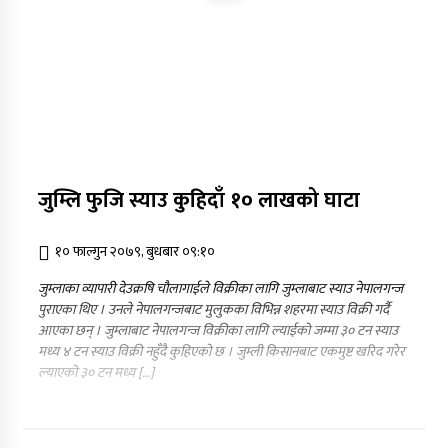
जुम्लि फुजि स्याउ कुहिदाँ १० लाखको घाटा
१० फाल्गुन २०७९, बुधबार ०९:१०
जुम्लाका व्यापारी देउक्रषि चौलागाईले विक्रीका लागि जुम्लाबाट स्याउ नेपालगन्ज
पुराएका थिए । उनले नेपालगन्जबाट मुलुकका विभिन्न शहरमा स्याउ विक्री गर्दै
आएका छन् । जुम्लाबाट नेपालगन्ज विक्रीका लागि ल्याईको जम्मा ३० टन स्याउ
मध्य ४ टन स्याउ विक्री नहुँदै कुहिएको छ । जुम्ली किसानबाट एकमुष्ट खरिद गरेर
ल्याएको ३० टन मध्य […]