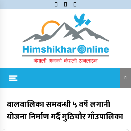
Skip
to
content
Himshikhar Online
Trending Now
बालबालिका समबन्धी ५ वर्षे लगानी
योजना निर्माण गर्दै गुठिचौर गाँउपालिका
जुम्लाबाट सुर्खेत र नेपालगञ्जतर्फ लैजाँदै गरिएको १८०
कार्टुन स्याउ प्रहरीले नियन्त्रणमा