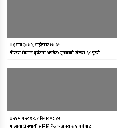
१ माघ २०७९, आईतवार १७:३४
पोखरा विमान दुर्घटना अपडेट: मृतककाे संख्या ६८ पुग्याे
२१ माघ २०७९, शनिबार ०८:४२
माओवादी स्थायी समिति बैठक अपरान्ह १ बजेबाट