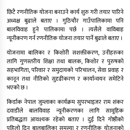
जुम्लामा महिलामाथि जबरजस्ती करणी प्रयासको
छिटै रणनीतिक योजना बनाउने कार्य शुरु गरी तयार पारिने
आरोपमा एक पक्राउ
अध्यक्ष बुढाले बताए । गुठिचौर गाउँपालिकामा पनि
नेपाली कांग्रेस जुम्लाका कोषाध्यक्ष पाण्डेको निधन
बालविवाह हुने पालिकामा पर्छ । त्यसैले वाविबाह
न्यूनीकरण गर्न रणनीतिक योजना तयार पार्ने बुढाले बताए ।
डाेल्पाकाे जगदुल्लाबाट जुम्ला आउँदै गरेकाे जिप
दुर्घटना, एकको मृत्यु
योजनामा बालिका र किशोरीे सशक्तीकरण, उनीहरुका
डाेल्पाकाे जगदुल्लाबाट जुम्ला आउँदै गरेकाे जिप
लागि गुणस्तरीय शिक्षा तथा बालक, किशोर र पुरुषको
दुर्घटना, एकको मृत्यु
सहभागिता, परिवार र समुदायको परिचालन, सेवा प्रवाह र
कानून तथा नीतिको सुदृढीकरण र कार्यान्वयन समेटिने
भएको छ ।
किर्डाक नेपाल जुम्लाका कार्यक्रम सुपरभाइजर राम शंकर
दवाडीले बालविवाह न्यूनीकरणका लागि सामूहिक
प्रतिबद्धता आवश्यक रहेको बताए । दुई दिने गोष्ठीको
पहिलो दिन बालबालिका समस्या र रणनीतिक योजनाको