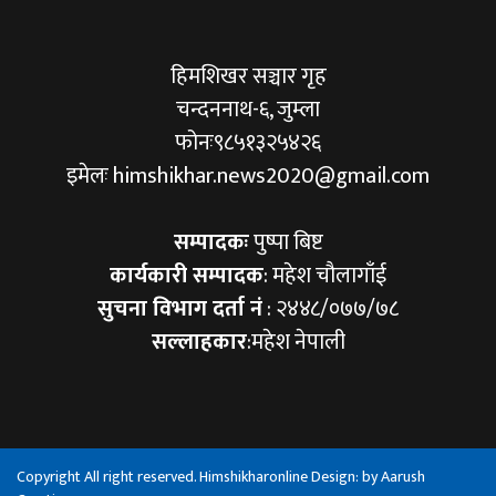
हिमशिखर सञ्चार गृह
चन्दननाथ-६, जुम्ला
फोनः९८५१३२५४२६
इमेलः himshikhar.news2020@gmail.com
सम्पादकः
पुष्पा बिष्ट
कार्यकारी सम्पादक
: महेश चौलागाँई
सुचना विभाग दर्ता नं
: २४४८/०७७/७८
सल्लाहकार
:महेश नेपाली
Copyright All right reserved. Himshikharonline Design: by
Aarush