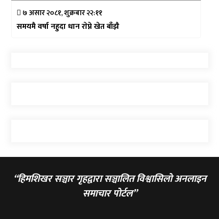
७ असार २०८१, शुक्रबार २२:११
समयमै वर्षा नहुदा धान राेप्ने खेत बाँझै
“हिमशिखर सञ्चार गृहद्वारा सञ्चालित विश्वासिलो अनलाइन
समाचार पोर्टल”