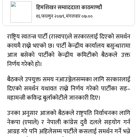
हिमशिखर सम्वाददाता काठमाण्डौ
सर्वोच्चले खारेज गर्‍यो दानबहादुर बुढाको रिट,
१६ फाल्गुन २०७९, मंगलवार ०७:००
पदमुक्तिको निर्णय कायम
राष्ट्रिय स्वतन्त्र पार्टी (रास्वपा)ले सरकारलाई दिएको समर्थन
कायमै राख्ने भएको छ। पार्टी केन्द्रीय कार्यालय बसुन्धारामा
नेपाली कांग्रेसका वरिष्ठ नेता गोपालमान श्रेष्ठको निधन
आज बसेको पार्टीको केन्द्रीय कमिटीको बैठकले उक्त
निर्णय गरेको हो।
सुर्खेतमा जिप दुर्घटना,१५ जना घाइते
बैठकले उपयुक्त समय नआउञ्जेलसम्मका लागि सरकारलाई
दिएको समर्थन यथावत राख्ने निर्णय गरेको पार्टीका सह–
महामन्त्री कविन्द्र बुर्लाकोटीले जानकारी दिए।
जुम्लामा चरेससहित २१ वर्षीय युवक पक्राउ
उनका अनुसार आजको बैठकले राष्ट्रपति निर्वाचनका लागि
नेकपा (एमाले) र नेपाली कांग्रेस दुवै दलले सहयोग गर्न
जुम्लामा बेहोस अवस्थामा फेला परेका युवाको मृत्यु
आग्रह गरे पनि अहिलेसम्म पार्टीले कसलाई समर्थन गर्ने भन्ने