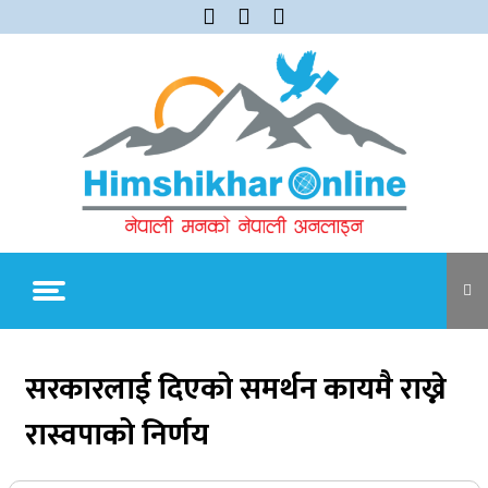
Skip
to
content
Himshikhar Online
Trending Now
सरकारलाई दिएको समर्थन कायमै राख्ने
रास्वपाको निर्णय
जुम्लाबाट सुर्खेत र नेपालगञ्जतर्फ लैजाँदै गरिएको १८०
कार्टुन स्याउ प्रहरीले नियन्त्रणमा