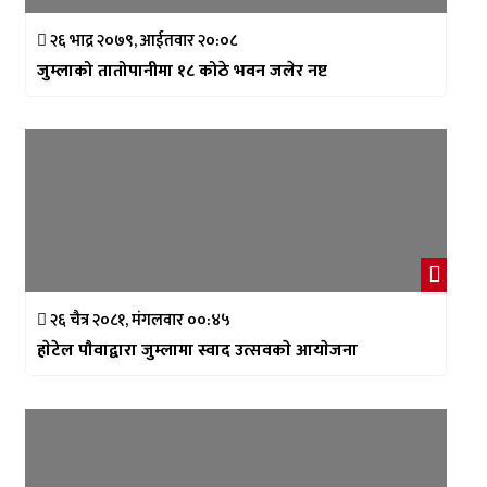
२६ भाद्र २०७९, आईतवार २०:०८
जुम्लाको तातोपानीमा १८ कोठे भवन जलेर नष्ट
२६ चैत्र २०८१, मंगलवार ००:४५
हाेटेल पाैवाद्वारा जुम्लामा स्वाद उत्सवकाे आयाेजना