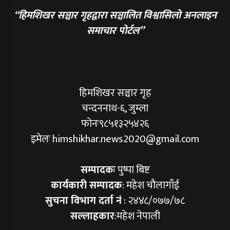
“हिमशिखर सञ्चार गृहद्वारा सञ्चालित विश्वासिलो अनलाइन
समाचार पोर्टल”
हिमशिखर सञ्चार गृह
चन्दननाथ-६, जुम्ला
फोनः९८५१३२५४२६
इमेलः himshikhar.news2020@gmail.com
सम्पादकः
पुष्पा बिष्ट
कार्यकारी सम्पादक
: महेश चौलागाँई
सुचना विभाग दर्ता नं
: २४४८/०७७/७८
सल्लाहकार
:महेश नेपाली