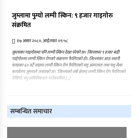
जुम्लामा पुग्याे लम्पी स्किन: ९ हजार गाइगाेरु
संक्रमित
१७ असार २०८०, आईतवार ०९:५८
जुम्लाका गाइगाेरुमा पनि लम्पी स्किन देखा परेकाे छ। जिल्लाभर ९ हजार बढी
गाईगोरुमा लम्पी स्किन रोगको संक्रमण फैलिएको हाे। जिल्लाका आठ स्थानी
यतहका ६० वटै वडामा लम्पी स्किन रोग फैलिएको पशु अस्पताल तथा पशु सेवा
कार्यालय जुम्लाले जनाएको छ। ‘जिल्लाको सबै क्षेत्रमा लम्पी स्किन रोग फैलिएको
देखियो, पशु प्राविधिकहरु गाउँबस्तीमा […]
सम्बन्धित समाचार