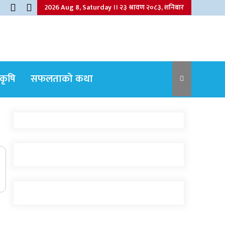
2026 Aug 8, Saturday ।। २३ श्रावण २०८३, शनिबार
कृषि
सफलताको कथा
नेपाली कांग्रेसका वरिष्ठ नेता गोपालमान श्रेष्ठको
निधन
जुम्लामा बेहोस अवस्थामा फेला परेका युवाको
मृत्यु