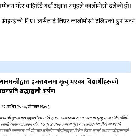
नृपध्वज निरौलाको इजलासले उक्त निर्णय
मेलन गरेर बाहिरिँदै गर्दा अज्ञात समूहले कालाेमाेसाे दलेकाे हाे।
खारेजको आदेश गरेको हो ।
दै आइरहेकाे थिए। त्यसैलाई लिएर कालाेमाेसाे दलिएकाे हुन सक्ने
डाेल्पाकाे जगदुल्लाबाट जुम्ला आउँदै गरेकाे जिप
दुर्घटना, एकको मृत्यु
्रधानमन्त्रीद्वारा इजरायलमा मृत्यु भएका विद्यार्थीहरुकाे
िधनप्रति श्रद्धाञ्जली अर्पण
२२ आश्विन २०८०, सोमबार १६:०३
रधानमन्त्री पुष्पकमल दाहाल ‘प्रचण्ड’ले हमास आक्रमणबाट इजरायलमा मृत्यु भएका विद्यार्थीकाे
धनप्रति श्रद्धाञ्जली अर्पण गरेका छन्। इजरायल-गाजा युद्ध र त्यसबाट नेपालीहरुमा परेकाे
स्थबारे छलफल गर्न साेमबार बसेकाे मन्त्रीपरिषद्का विशेष बैठक लगत्तै प्रधानमन्त्री प्रचण्डले