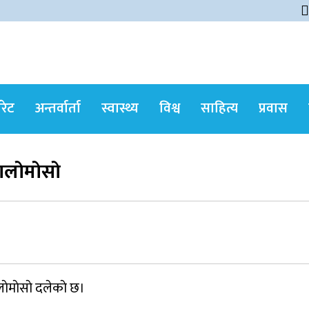
ोरेट
अन्तर्वार्ता
स्वास्थ्य
विश्व
साहित्य
प्रवास
लाेमाेसाे
सर्वोच्चले खारेज गर्‍यो दानबहादुर बुढाको रिट,
पदमुक्तिको निर्णय कायम
जुम्लामा चरेससहित २१ वर्षीय युवक पक्राउ
ाेमाेसाे दलेकाे छ।