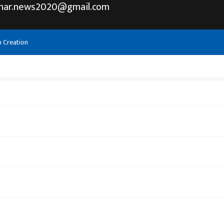
khar.news2020@gmail.com
h Creation