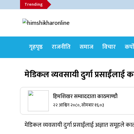
Skip
Trending
to
content
himshikharonline
Himshikhar Online
गृहपृष्ठ
राजनीति
समाज
विचार
कर्प
Trending Now
मेडिकल व्यवसायी दुर्गा प्रसाईंलाई का
जुम्लाबाट सुर्खेत र नेपालगञ्जतर्फ लैजाँदै गरिएको
१८० कार्टुन स्याउ प्रहरीले नियन्त्रणमा
हिमशिखर सम्वाददाता काठमाण्डौ
२२ आश्विन २०८०, सोमबार १६:०३
सुर्खेतमा जिप दुर्घटना,१५ जना घाइते
मेडिकल व्यवसायी दुर्गा प्रसाईंलाई अज्ञात समूहले काल