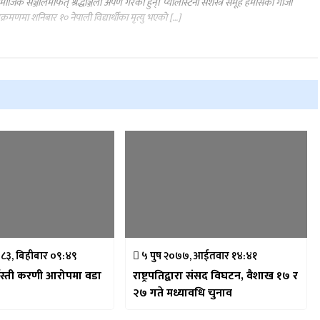
माजिक सञ्जालमार्फत् श्रद्धाञ्जली अर्पण गरेका हुन्। प्यालेस्टिनी सशस्त्र समूह हमासकाे गाजा
्रमणमा शनिबार १० नेपाली विद्यार्थीका मृत्यु भएकाे […]
८३, बिहीबार ०९:४९
५ पुष २०७७, आईतवार १४:४१
्जस्ती करणी आरोपमा वडा
राष्ट्रपतिद्वारा संसद विघटन, वैशाख १७ र
२७ गते मध्यावधि चुनाव