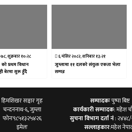
७८, शुक्रबार १०:२८
६ मंसिर २०८२, शनिबार १३:२१
 को प्रथम विधान
जुम्लामा ११ दलको संयुक्त एकता भेला
महाधिवेशन केही बेरमा सुरू हुँदै
सम्पन्न
हिमशिखर सञ्चार गृह
सम्पादकः
पुष्पा बिष्ट
चन्दननाथ-६, जुम्ला
कार्यकारी सम्पादक
: महेश च
फोनः९८५१३२५४२६
सुचना विभाग दर्ता नं
: २४४८
इमेलः
सल्लाहकार
:महेश नेपा