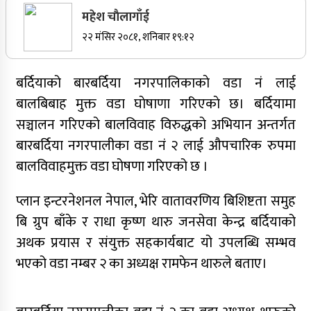
महेश चाैलागाँई
सर्वोच्चले खारेज गर्‍यो दानबहादुर बुढाको रिट,
२२ मंसिर २०८१, शनिबार १९:१२
पदमुक्तिको निर्णय कायम
नेपाली कांग्रेसका वरिष्ठ नेता गोपालमान श्रेष्ठको निधन
बर्दियाको बारबर्दिया नगरपालिकाकाे वडा नं लाई
बालबिबाह मुक्त वडा घाेषाणा गरिएकाे छ। बर्दियामा
सञ्चालन गरिएको बालविवाह विरुद्धको अभियान अन्तर्गत
सुर्खेतमा जिप दुर्घटना,१५ जना घाइते
बारबर्दिया नगरपालीका वडा नं २ लाई औपचारिक रुपमा
जुम्लामा चरेससहित २१ वर्षीय युवक पक्राउ
बालविवाहमुक्त वडा घोषणा गरिएको छ ।
प्लान इन्टरनेशनल नेपाल, भेरि वातावरणिय बिशिष्टता समुह
बि ग्रुप बाँके र राधा कृष्ण थारु जनसेवा केन्द्र बर्दियाको
जुम्लामा बेहोस अवस्थामा फेला परेका युवाको मृत्यु
अथक प्रयास र संयुक्त सहकार्यबाट यो उपलब्धि सम्भव
भएको वडा नम्बर २ का अध्यक्ष रामफेन थारुले बताए।
कर्णालीमा कांग्रेसका चार मन्त्रीहरूले दिए राजीनामा