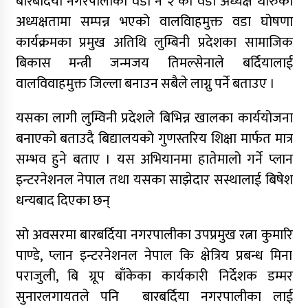
बारबर्दिया नगरपालीका वडा नं २ का वडा अध्यक्ष थारुको
अध्यक्षतामा सम्पन्न भएको वालविाहमुक्त वडा घोषणा
नृपध्वज निरौलाको इजलासले उक्त निर्णय खारेजको
कार्यक्रमका प्रमुख अतिथि लुम्बिनी प्रदेशका सामाजिक
आदेश गरेको हो ।
बिकास मन्त्री जन्मजय तिमल्सेनाले बर्दियालाई
जुम्लामा महिलामाथि जबरजस्ती करणी प्रयासको
वालविवाहमुक्त जिल्ला बनाउन सबैले लाग्नु पर्ने बताउए ।
आरोपमा एक पक्राउ
यसका लागी लुम्विनी प्रदेशले बिभिन्न खालका कार्ययोजना
नेपाली कांग्रेस जुम्लाका कोषाध्यक्ष पाण्डेको निधन
बनाएको बताउदै बिद्यालयको गुणस्तरिय शिक्षा मार्फत मात्र
डाेल्पाकाे जगदुल्लाबाट जुम्ला आउँदै गरेकाे जिप
सम्भव हुने बताए । यस अभियानमा हातेमालो गर्ने प्लान
दुर्घटना, एकको मृत्यु
इन्टरनेशनल नेपाल तथा यसका साझेदार सस्थालाई बिषेश
धन्यबाद दिएका छन्
डाेल्पाकाे जगदुल्लाबाट जुम्ला आउँदै गरेकाे जिप
दुर्घटना, एकको मृत्यु
सो अवसरमा बारबर्दिया नगरपालीका उपप्रमुख रत्ना कुमारि
पाण्डे, प्लान इन्टरनेशनल नेपाल कि क्षेत्रिय प्रबन्ध मिना
पराजुली, बि ग्रूप बाँकेका कार्यकारी निर्देशक डम्मर
सुनारलगायतले पनि बारबर्दिया नगरपालीका लाई