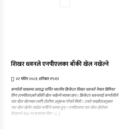
शिखर धवनले एनपीएलका बाँकी खेल नखेल्ने
२२ मंसिर २०८१, शनिबार १९:१२
कर्णाली याक्समा आवद्ध चर्चित भारतीय क्रिकेटर शिखर धवनले नेपाल प्रिमियर
लिग (एनपीएल)को बाँकी खेल नखेल्ने भएका छन् । क्रिकेटर धवनलाई कर्णालीले
चार खेल खेल्नका लागि टोलीमा अनुबन्ध गरेको थियो । उनले सम्झौताअनुसार
चार खेल खेलेर स्वदेश फर्किने भएका हुन् । एनपीएलमा चार खेल खेलेका
शिखरले १३६ रन बनाएका थिए । […]