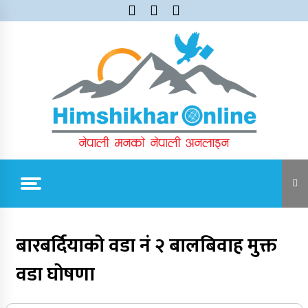
Skip
to
content
Himshikhar Online
Trending Now
बारबर्दियाकाे वडा नं २ बालबिवाह मुक्त
वडा घोषणा
जुम्लाबाट सुर्खेत र नेपालगञ्जतर्फ लैजाँदै गरिएको १८०
कार्टुन स्याउ प्रहरीले नियन्त्रणमा