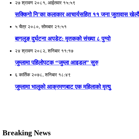
२७ श्रावण २०८१, आईतवार १५:५९
सक्किगो नि’का कलाकार आचार्यसहित ११ जना जुतावास खेल्दै 
५ चैत्र २०८०, सोमबार २१:५१
बागलुङ दुर्घटना अपडेट: मृतककाे संख्या ८ पुग्याे
२४ श्रावण २०८२, शनिबार ११:१७
जुम्लामा पहिलोपटक “जुम्ला आइडल” सुरु
६ कार्तिक २०७८, शनिबार १८:४९
जुम्लामा भालुकाे आक्रमणबाट एक महिलाको मृत्युु
Breaking News