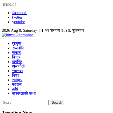
Skip
Trending
to
facebook
content
twitter
youtube
2026 Aug 8, Saturday ।। २२ श्रावण २०८३, शुक्रबार
himshikharonline
Himshikhar Online
गृहपृष्ठ
राजनीति
समाज
विचार
कर्पोरेट
अन्तर्वार्ता
स्वास्थ्य
विश्व
साहित्य
प्रवास
कृषि
सफलताको कथा
Search
for:
Trending Now