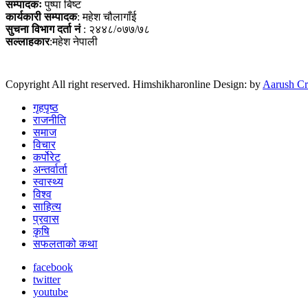
सम्पादकः
पुष्पा बिष्ट
कार्यकारी सम्पादक
: महेश चौलागाँई
सुचना विभाग दर्ता नं
: २४४८/०७७/७८
सल्लाहकार
:महेश नेपाली
Copyright All right reserved. Himshikharonline Design: by
Aarush Cr
गृहपृष्ठ
राजनीति
समाज
विचार
कर्पोरेट
अन्तर्वार्ता
स्वास्थ्य
विश्व
साहित्य
प्रवास
कृषि
सफलताको कथा
facebook
twitter
youtube