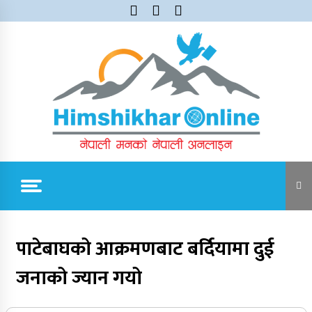
Skip
to
content
Himshikhar Online
Trending Now
पाटेबाघको आक्रमणबाट बर्दियामा दुई
जनाको ज्यान गयो
जुम्लाबाट सुर्खेत र नेपालगञ्जतर्फ लैजाँदै गरिएको १८०
कार्टुन स्याउ प्रहरीले नियन्त्रणमा