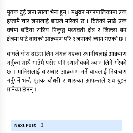
मृतक दुई जना साला भेना हुन् । मधुवन नगरपालिकामा एक
हप्तामै चार जनालाई बाघले मारेको छ । बितेको साढे एक
नृपध्वज निरौलाको इजलासले उक्त निर्णय खारेजको
आदेश गरेको हो ।
वर्षमा बर्दिया राष्टिय निकुञ्ज मध्यवर्ती क्षेत्र र जिल्ला बन
क्षेत्रमा पाटे बाघको आक्रमण परि ९ जनाको ज्यान गएको छ ।
जुम्लामा महिलामाथि जबरजस्ती करणी प्रयासको
आरोपमा एक पक्राउ
बाघले घाँस दाउरा लिन जंगल गएका स्थानीयलाई आक्रमण
नेपाली कांग्रेस जुम्लाका कोषाध्यक्ष पाण्डेको निधन
गर्नुका साथै गाउँमै पसेर पनि स्थानीयको ज्यान लिने गरेको
छ । मानिसलाई बारम्बार आक्रमण गर्ने बाघलाई नियन्त्रण
डाेल्पाकाे जगदुल्लाबाट जुम्ला आउँदै गरेकाे जिप
दुर्घटना, एकको मृत्यु
गर्नुपर्ने भन्दै मृतक चौधरी र थारुका आफन्तले शव बुझ्न
मानेका छैनन् ।
डाेल्पाकाे जगदुल्लाबाट जुम्ला आउँदै गरेकाे जिप
दुर्घटना, एकको मृत्यु
Next Post