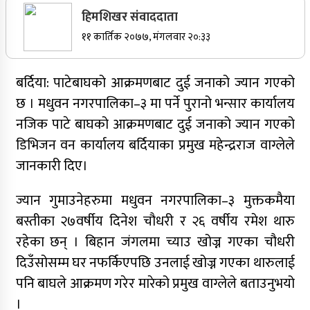
सर्वोच्चले खारेज गर्‍यो दानबहादुर बुढाको रिट,
हिमशिखर संवाददाता
पदमुक्तिको निर्णय कायम
११ कार्तिक २०७७, मंगलवार २०:३३
बर्दिया: पाटेबाघको आक्रमणबाट दुई जनाको ज्यान गएको
नेपाली कांग्रेसका वरिष्ठ नेता गोपालमान श्रेष्ठको निधन
छ । मधुवन नगरपालिका–३ मा पर्ने पुरानो भन्सार कार्यालय
नजिक पाटे बाघको आक्रमणबाट दुई जनाको ज्यान गएको
डिभिजन वन कार्यालय बर्दियाका प्रमुख महेन्द्रराज वाग्लेले
सुर्खेतमा जिप दुर्घटना,१५ जना घाइते
जानकारी दिए।
जुम्लामा चरेससहित २१ वर्षीय युवक पक्राउ
ज्यान गुमाउनेहरुमा मधुवन नगरपालिका–३ मुक्तकमैया
बस्तीका २७वर्षीय दिनेश चौधरी र २६ वर्षीय रमेश थारु
रहेका छन् । बिहान जंगलमा च्याउ खोज्न गएका चौधरी
जुम्लामा बेहोस अवस्थामा फेला परेका युवाको मृत्यु
दिउँसोसम्म घर नफर्किएपछि उनलाई खोज्न गएका थारुलाई
पनि बाघले आक्रमण गरेर मारेको प्रमुख वाग्लेले बताउनुभयो
।
कर्णालीमा कांग्रेसका चार मन्त्रीहरूले दिए राजीनामा