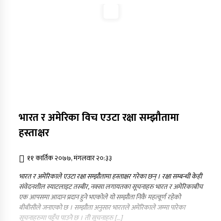
भारत र अमेरिका विच एउटा रक्षा सम्झौतामा
हस्ताक्षर
११ कार्तिक २०७७, मंगलवार २०:३३
भारत र अमेरिकाले एउटा रक्षा सम्झौतामा हस्ताक्षर गरेका छन् । रक्षा सम्बन्धी केही
संवेदनशील स्याटलाइट तस्बीर, नक्सा लगायतका सूचनाहरु भारत र अमेरिकाबीच
एक आपसमा आदान प्रदान हुने भएकोले यो सम्झौता निकै महत्वूर्ण रहेको
बीबीसीले जनाएको छ । सम्झौता अनुसार भारतले अमेरिकाले जम्मा पारेका
सूचनाहरुमा पहुँच पाउने छ । ती सूचनाहरु […]