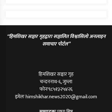
“हिमशिखर सञ्चार गृहद्वारा सञ्चालित विश्वासिलो अनलाइन
समाचार पोर्टल”
हिमशिखर सञ्चार गृह
चन्दननाथ-६, जुम्ला
फोनः९८५१३२५४२६
इमेलः himshikhar.news2020@gmail.com
सम्पादकः
पुष्पा बिष्ट