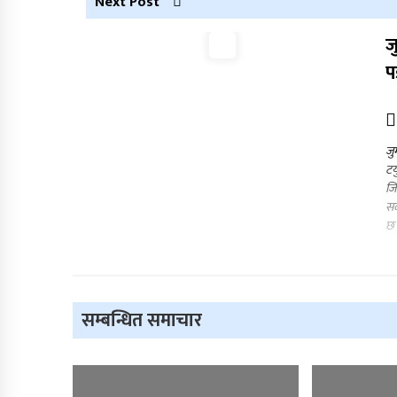
Next Post
ज
प
जु
टय
जि
सद
छ 
सम्बन्धित समाचार