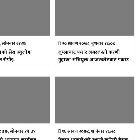
१, सोमबार २१:१६
२० श्रावण २०७८, बुधबार १८:००
को सेरा ज्युलोमा
जुम्लाबाट फरार जबरजस्ती करणी
न रोपाँइ
मुद्दाका अभियुक्त जाजरकोटबाट पक्राउ
२०७७, सोमबार १५:३९
१६ श्रावण २०७८, शनिबार १८:२८