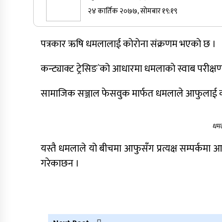
२४ कार्तिक २०७७, सोमबार १९:१९
सुर्खेतमा जिप दुर्घटना,१५ जना घाइते
पत्रकार ऋषि धमलालाई काेराेना संक्रणम भएकाे छ ।
कर्णालीमा कांग्रेसका चार मन्त्रीहरूले दिए
कन्ट्याक्ट ट्रेसिङ`को आधारमा धमलाकाे स्वाब परीक्ष
राजीनामा
सामाजिक सञ्जाल फेसवुक मार्फत धमलाले आफुलाई का
नेपाली कांग्रेस जुम्लाका कोषाध्यक्ष पाण्डेको
निधन
धमल
यस्तै धमलाले यो बीचमा आफुसँग प्रत्यक्ष सम्पर्क
गरेकाछन ।