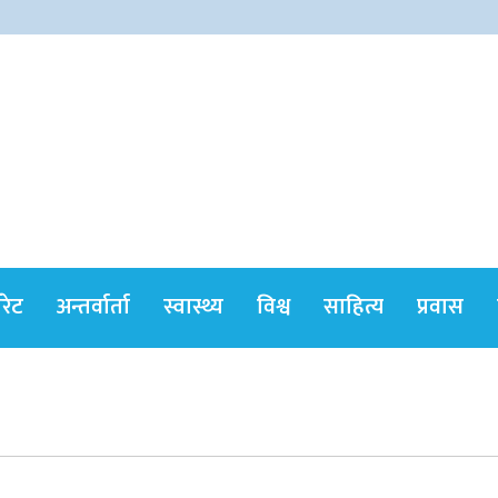
himshikharonline
ोरेट
अन्तर्वार्ता
स्वास्थ्य
विश्व
साहित्य
प्रवास
सर्वोच्चले खारेज गर्‍यो दानबहादुर बुढाको रिट,
पदमुक्तिको निर्णय कायम