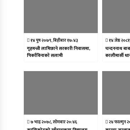
१४ पुष २०७९, बिहीबार १७:४३
१४ जेष्ठ २०८
गृहमन्त्री लामिछाने सरकारी निवासमा,
चन्दननाथ बाबा
पिर्काविनाकाे सलामी
कालीमार्सी धा
७ भाद्र २०७८, सोमबार २०:४६
२४ फाल्गुन 