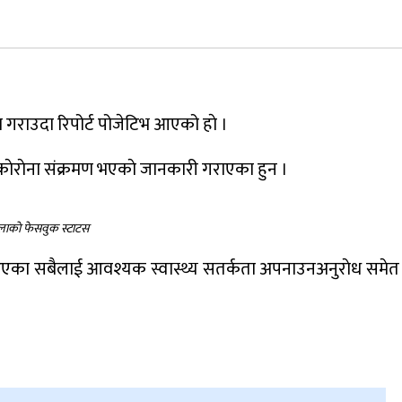
जुम्लामा चरेससहित २१ वर्षीय युवक पक्राउ
नृपध्वज निरौलाको इजलासले उक्त निर्णय
ण गराउदा रिपोर्ट पोजेटिभ आएको हाे ।
खारेजको आदेश गरेको हो ।
ेराेना संक्रमण भएकाे जानकारी गराएका हुन ।
डाेल्पाकाे जगदुल्लाबाट जुम्ला आउँदै गरेकाे जिप
दुर्घटना, एकको मृत्यु
ाकाे फेसवुक स्टाटस
मा आएका सबैलाई आवश्यक स्वास्थ्य सतर्कता अपनाउनअनुराेध समेत