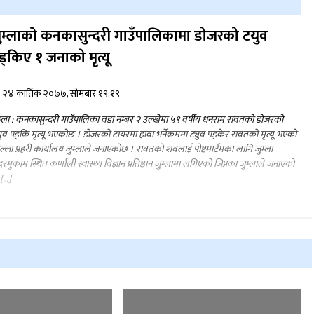
ुम्लाकाे कनकासुन्दरी गाउँपालिकामा डोजरको टयुव
ड्किए १ जनाकाे मृत्यू
२४ कार्तिक २०७७, सोमबार १९:१९
म्ला : कनकासुन्दरी गाउँपालिका वडा नम्बर २ उल्खेमा ५९ वर्षीय धनराम रावतको डोजरको
ुव पड्कि मृत्यू भएकोछ । डाेजरकाे टायरमा हावा भर्नेक्रममा ट्युव पड्केर रावतकाे मृत्यू भएकाे
ल्ला प्रहरी कार्यालय जुम्लाले जनाएकाेछ । रावतकाे शवलाई पोष्टमार्टमका लागि जुम्ला
रमुकाम स्थित कर्णाली स्वास्थ्य विज्ञान प्रतिष्ठान जुम्लामा लगिएकाे जिप्रका जुम्लाले जनाएकाे
[…]