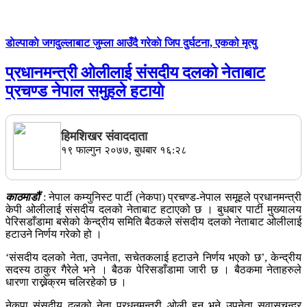
डाेल्पाकाे जगदुल्लाबाट जुम्ला आउँदै गरेकाे जिप दुर्घटना, एकको मृत्यु
प्रधानमन्त्री ओलीलाई संसदीय दलको नेताबाट
प्रचण्ड नेपाल समुहले हटायाे
हिमशिखर संवाददाता
१९ फाल्गुन २०७७, बुधबार १६:२८
काठमाडौं
: नेपाल कम्युनिस्ट पार्टी (नेकपा) प्रचण्ड-नेपाल समूहले प्रधानमन्त्री
केपी ओलीलाई संसदीय दलको नेताबाट हटाएको छ । बुधबार पार्टी मुख्यालय
पेरिसडाँडामा बसेको केन्द्रीय समिति बैठकले संसदीय दलको नेताबाट ओलीलाई
हटाउने निर्णय गरेको हो ।
‘संसदीय दलको नेता, उपनेता, सचेतकलाई हटाउने निर्णय भएको छ’, केन्द्रीय
सदस्य ठाकुर गैरेले भने । बैठक पेरिसडाँडामा जारी छ । बैठकमा नेताहरुले
धारणा राख्नेक्रम चलिरहेको छ ।
नेकपा संसदीय दलको नेता प्रधनमन्त्री ओली हुन् भने उपनेता सुवासचन्द्र