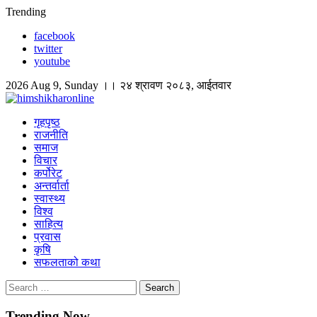
Skip
Trending
to
facebook
content
twitter
youtube
2026 Aug 9, Sunday ।। २४ श्रावण २०८३, आईतवार
himshikharonline
Himshikhar Online
गृहपृष्ठ
राजनीति
समाज
विचार
कर्पोरेट
अन्तर्वार्ता
स्वास्थ्य
विश्व
साहित्य
प्रवास
कृषि
सफलताको कथा
Search
for:
Trending Now