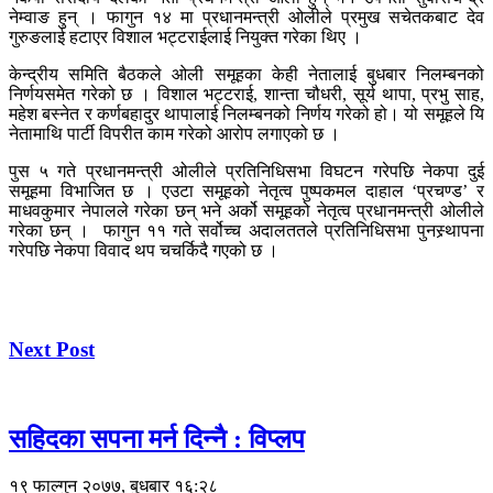
नेम्वाङ हुन् । फागुन १४ मा प्रधानमन्त्री ओलीले प्रमुख सचेतकबाट देव
गुरुङलाई हटाएर विशाल भट्टराईलाई नियुक्त गरेका थिए ।
केन्द्रीय समिति बैठकले ओली समूहका केही नेतालाई बुधबार निलम्बनको
निर्णयसमेत गरेको छ । विशाल भट्टराई, शान्ता चौधरी, सूर्य थापा, प्रभु साह,
महेश बस्नेत र कर्णबहादुर थापालाई निलम्बनको निर्णय गरेको हो। यो समूहले यि
नेतामाथि पार्टी विपरीत काम गरेको आरोप लगाएको छ ।
पुस ५ गते प्रधानमन्त्री अ‍ोलीले प्रतिनिधिसभा विघटन गरेपछि नेकपा दुई
समूहमा विभाजित छ । एउटा समूहको नेतृत्व पुष्पकमल दाहाल ‘प्रचण्ड’ र
माधवकुमार नेपालले गरेका छन् भने अर्को समूहको नेतृत्व प्रधानमन्त्री ओलीले
गरेका छन् । फागुन ११ गते सर्वोच्च अदालततले प्रतिनिधिसभा पुनस्र्थापना
गरेपछि नेकपा विवाद थप चचर्किदै गएको छ ।
Next Post
सहिदका सपना मर्न दिन्नै : विप्लप
१९ फाल्गुन २०७७, बुधबार १६:२८