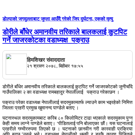
डाेल्पाकाे जगदुल्लाबाट जुम्ला आउँदै गरेकाे जिप दुर्घटना, एकको मृत्यु
डोरीले बाँधेर अमानवीय तरिकाले बालकलाई कुटपिट
गर्ने जाजरकोटका वडाध्यक्ष पक्राउ
हिमशिखर संवाददाता
२१ श्रावण २०७८, बिहीबार १७:५५
डोरीले बाँधेर अमानवीय तरिकाले बालकलाई कुटपिट गर्ने जाजरकोटको जुनीचाँदे
गाउँपालिका २ का वडाध्यक्ष रामबहादुर नेपालीलाई पक्राउ गरेकाछन ।
पक्राउ परेका वडाध्यक्ष नेपालीलाई सदरमुकामतर्फ ल्याउने काम भइरहेको निमित्त
जिल्ला प्रहरी प्रमुख खुमानन्द पाण्डेले बताए ।
घटनास्थल सदरमुकामबाट करिब ८० किलोमिटर टाढा भएकाले सदरमुकाम पुग्न
केही समय लाग्ने पाण्डेले बताए। ‘पीडितलाई पनि बोलाएका छौं। यस घटनालाई
प्रहरीले गम्भीररुपमा लिएको छ । घटनाको छानवीन गरी कारवाही प्रक्रिया
अघि बढ्छ,’उनले भने। वडाध्यक्ष नेपालीको धम्की र डरकै कारण पिडितले