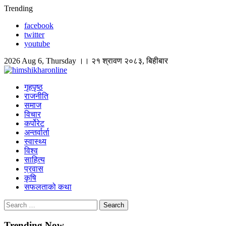
Skip
Trending
to
facebook
content
twitter
youtube
2026 Aug 6, Thursday ।। २१ श्रावण २०८३, बिहीबार
himshikharonline
Himshikhar Online
गृहपृष्ठ
राजनीति
समाज
विचार
कर्पोरेट
अन्तर्वार्ता
स्वास्थ्य
विश्व
साहित्य
प्रवास
कृषि
सफलताको कथा
Search
for:
Trending Now