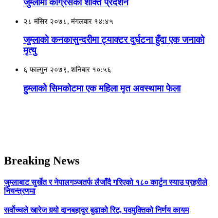
जुम्लामा काँग्रेसकाे शक्ति प्रदर्शन
२८ मंसिर २०७८, मंगलवार १४:४५
जुम्लाकाे कनकासुन्दरीमा ट्याक्टर दुर्घटना हुँदा एक जनाकाे
मृत्यु
६ फाल्गुन २०७९, शनिबार १०:५६
हुम्लाको सिमकोटमा एक महिला मृत अवस्थामा फेला
Breaking News
जुम्लाबाट सुर्खेत र नेपालगञ्जतर्फ लैजाँदै गरिएको १८० कार्टुन स्याउ प्रहरीले
नियन्त्रणमा
सर्वोच्चले खारेज गर्‍यो दानबहादुर बुढाको रिट, पदमुक्तिको निर्णय कायम