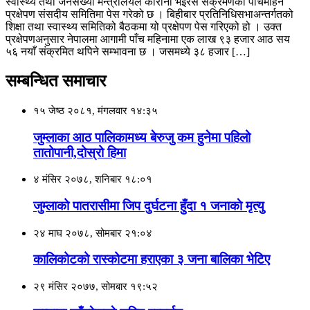
स्वास्थ्य तथा जनसंख्या मन्त्रालयले कोरोना भइरस संक्रमणको पाँचमहिने
प्रक्षेपण संसदीय समितिमा पेस गरेको छ । बिहीबार प्रतिनिधिसभाअन्तर्गतको
शिक्षा तथा स्वास्थ्य समितिको बैठकमा यो प्रक्षेपण पेस गरिएको हो । उक्त
प्रक्षेपणअनुसार नेपालमा आगामी पाँच महिनामा एक लाख ९३ हजार आठ सय
५६ नयाँ संक्रमित थपिने सम्भावना छ । जसमध्ये ३८ हजार […]
सम्बन्धित समाचार
१५ जेष्ठ २०८१, मंगलवार १४:३५
जुम्लाका आठ पालिकामध्य बेरुजु कम हुनेमा पहिलो
तातोपानी,दोस्रो हिमा
४ मंसिर २०७८, शनिबार १८:०१
जुम्लाको पातरासीमा जिप दुर्घटना हुँदा १ जनाकाे मृत्यु
२४ माघ २०७८, सोमबार २१:०४
कालिकोटको रास्कोटमा हराएका ३ जना बालिका भेटिए
२९ मंसिर २०७७, सोमबार १९:५२